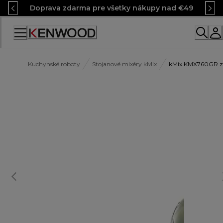
Skip
Doprava zdarma pre všetky nákupy nad €49
to
Content
Kuchynské roboty
Stojanové mixéry kMix
kMix KMX760GR z