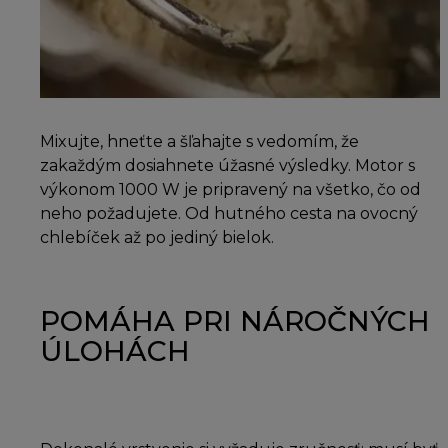
Mixujte, hneťte a šľahajte s vedomím, že
zakaždým dosiahnete úžasné výsledky. Motor s
výkonom 1000 W je pripravený na všetko, čo od
neho požadujete. Od hutného cesta na ovocný
chlebíček až po jediný bielok.
POMÁHA PRI NÁROČNÝCH
ÚLOHÁCH