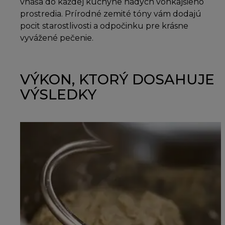
vnáša do každej kuchyne nádych vonkajšieho
prostredia. Prírodné zemité tóny vám dodajú
pocit starostlivosti a odpočinku pre krásne
vyvážené pečenie.
VÝKON, KTORÝ DOSAHUJE
VÝSLEDKY