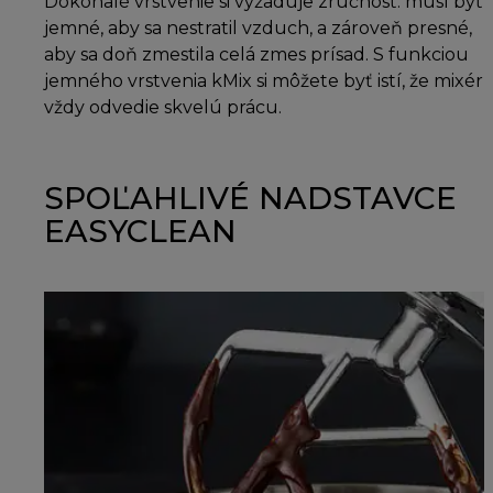
Dokonalé vrstvenie si vyžaduje zručnosť: musí byť
jemné, aby sa nestratil vzduch, a zároveň presné,
aby sa doň zmestila celá zmes prísad. S funkciou
jemného vrstvenia kMix si môžete byť istí, že mixér
vždy odvedie skvelú prácu.
SPOĽAHLIVÉ NADSTAVCE
EASYCLEAN