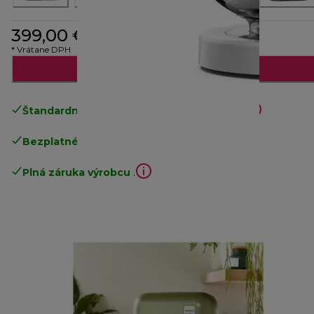
399,00 €
* Vrátane DPH
Pridať do košíka
Štandardné bezplatné doručenie
nad 49€
Bezplatné vrátenie tovaru
.
Plná záruka výrobcu
.