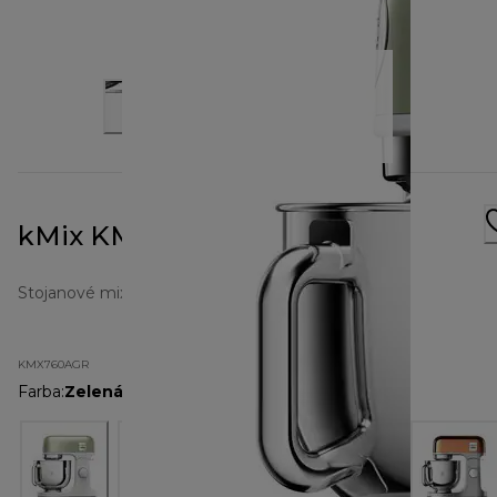
kMix KMX760GR zelený
Stojanové mixéry kMix
KMX760AGR
Farba
:
Zelená