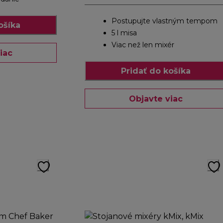
Postupujte vlastným tempom
ošíka
5 l misa
Viac než len mixér
iac
Pridať do košíka
Objavte viac