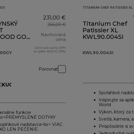
GO
TITANIUM CHEF PATISSIER XL
231,00 €
YNSKÝ
Titanium Chef
256,00 €
T
Patissier XL
Navrhovaná
OOD GO
KWL90.004SI
cena
.000GY
Zahrnutá suma DPH
pôvodná cena 256,00 €
vo výške 43,20 € (23%)
000GY
KWL90.004SI
250,00 €
Porovnať
Spoľahlivé nads
Inšpirujte sa ap
World
Výkon, ktorý za t
eniálne funkcie
br>PREMYSLENÉ DOTYKY
Svetlá, kamera, a
oplnkové nadstavce<br> VIAC
Prispôsobte si s
KO LEN PEČENIE
Jednoduché ovlá