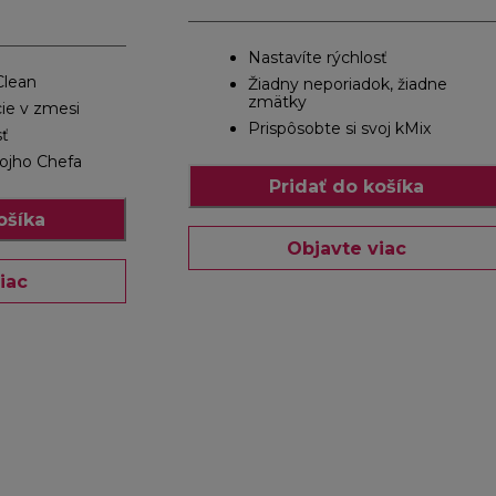
Nastavíte rýchlosť
Clean
Žiadny neporiadok, žiadne
zmätky
ie v zmesi
Prispôsobte si svoj kMix
sť
vojho Chefa
Pridať do košíka
ošíka
Objavte viac
iac