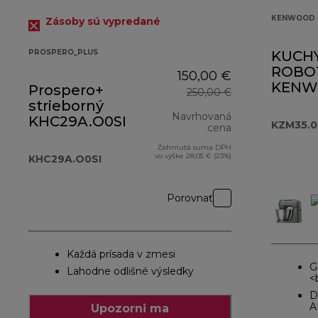
KENWOOD 
Zásoby sú vypredané
PROSPERO_PLUS
KUCH
ROBO
150,00 €
KENW
Prospero+
250,00 €
KZM35
strieborný
Navrhovaná
KHC29A.O0SI
KZM35.
cena
Zahrnutá suma DPH
pôvodná cena 
vo výške 28,05 € (23%)
KHC29A.O0SI
Porovnať
Každá prísada v zmesi
G
Lahodne odlišné výsledky
<
D
A
Upozorni ma