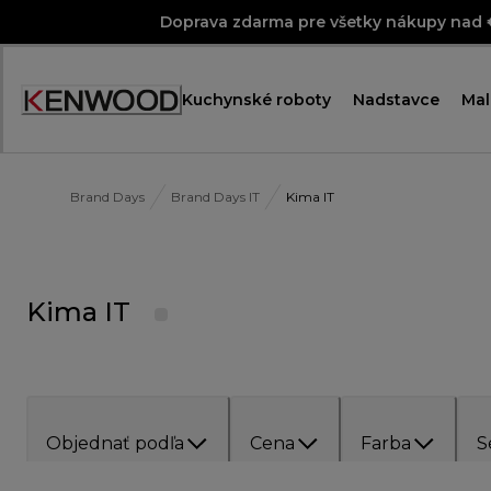
Skip
Doprava zdarma pre všetky nákupy nad
to
Content
Kuchynské roboty
Nadstavce
Mal
Brand Days
Brand Days IT
Kima IT
Kima IT
Objednať podľa
Cena
Farba
S