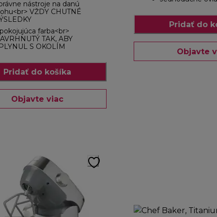
právne nástroje na danú
lohu<br> VŽDY CHUTNÉ
ÝSLEDKY
Pridať do k
pokojujúca farba<br>
AVRHNUTÝ TAK, ABY
PLYNUL S OKOLÍM
Objavte v
Pridať do košíka
Objavte viac