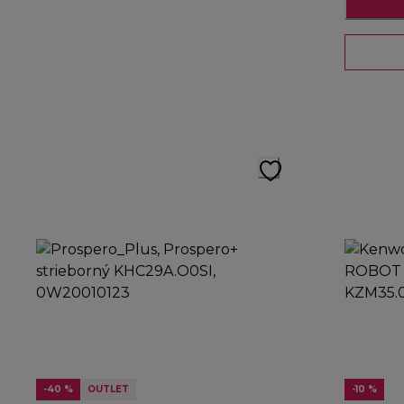
-40 %
OUTLET
-10 %