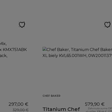
CHEF BAKER
297,00 €
579,90 €
Titanium Chef
Zahrnutá suma D
329,00 €
vo výške 108,44 € (23