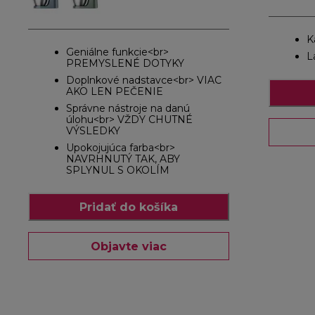
K
Geniálne funkcie<br>
L
PREMYSLENÉ DOTYKY
Doplnkové nadstavce<br> VIAC
AKO LEN PEČENIE
Správne nástroje na danú
úlohu<br> VŽDY CHUTNÉ
VÝSLEDKY
Upokojujúca farba<br>
NAVRHNUTÝ TAK, ABY
SPLYNUL S OKOLÍM
Pridať do košíka
Objavte viac