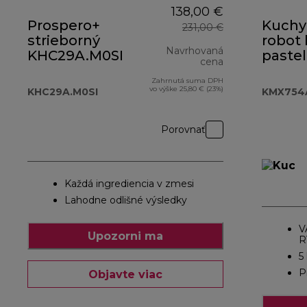
138,00 €
Prospero+
Kuchy
231,00 €
strieborný
robot 
Navrhovaná
KHC29A.M0SI
paste
cena
ružov
Zahrnutá suma DPH
pôvodná cena 
vo výške 25,80 € (23%)
KHC29A.M0SI
KMX754
Porovnať
Každá ingrediencia v zmesi
Lahodne odlišné výsledky
V
Upozorni ma
R
5
P
Objavte viac