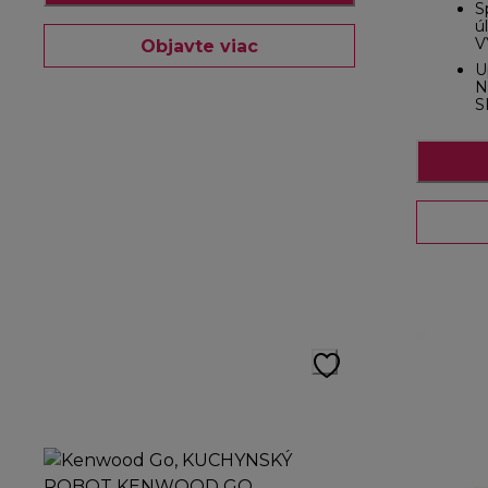
S
ú
V
Objavte viac
U
N
S