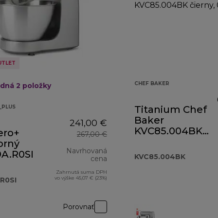
UTLET
CHEF BAKER
edná 2
položky
_PLUS
Titanium Chef
Baker
241,00 €
KVC85.004BK
ero+
267,00 €
čierny
orný
Navrhovaná
A.R0SI
KVC85.004BK
cena
Zahrnutá suma DPH
pôvodná cena 267,00 €
vo výške 45,07 € (23%)
R0SI
Porovnať