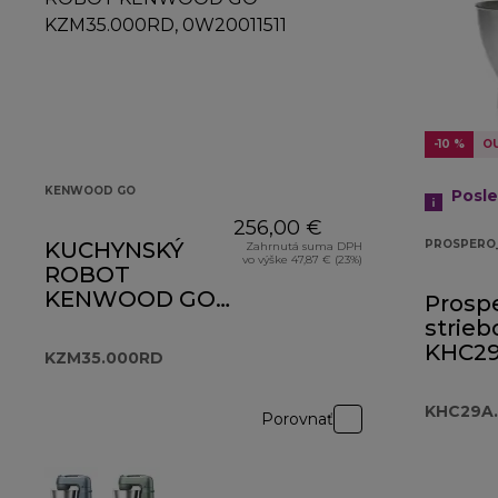
-10 %
O
KENWOOD GO
Posl
256,00 €
KUCHYNSKÝ
PROSPERO
Zahrnutá suma DPH
vo výške 47,87 € (23%)
ROBOT
KENWOOD GO
Prosp
KZM35.000RD
strieb
KHC29
KZM35.000RD
KHC29A.
Porovnať