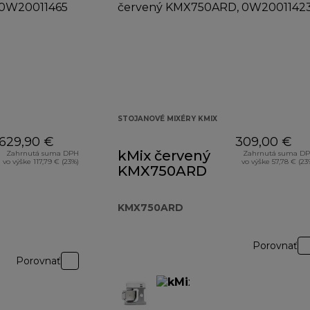
STOJANOVÉ MIXÉRY KMIX
629,90 €
309,00 €
kMix červený
Zahrnutá suma DPH
Zahrnutá suma D
vo výške 117,79 € (23%)
vo výške 57,78 € (23
KMX750ARD
KMX750ARD
Porovnať
Porovnať