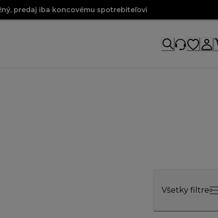
ný, predaj iba koncovému spotrebiteľovi
Všetky filtre