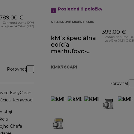
Posledná 6
položky
789,00 €
STOJANOVÉ MIXÉRY KMIX
Zahrnutá suma DPH
vo výške 147,54 € (23%)
399,00 €
kMix špeciálna
Zahrnutá suma D
vo výške 74,61 € (23
edícia
marhuľovo-
ružová
KMX760API
KMX760API
Porovnať
Porovnať
tavce EasyClean
likáciou Kenwood
o stojí
kcia
vojho Chefa
danie