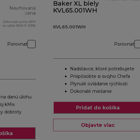
Baker XL biely
Navrhovaná
KVL65.001WH
cena
Zahrnutá suma DPH
pôvodná cena 329,00 €
vo výške 55,54 € (23%)
KVL65.001WH
Porovnať
Porovnať
Nadstavce, ktoré potrebujete
Prispôsobte si svojho Chefa
Plynulé ovládanie rýchlosti
Dokonalé miešanie
 na danú úlohu
oj kMix
Pridať do košíka
ky dobroty
Objavte viac
ošíka