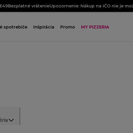
 €49
Bezplatné vrátenie
Upozornenie: Nákup na IČO nie je mož
é spotrebiče
Inšpirácia
Promo
MY PIZZERIA
éria