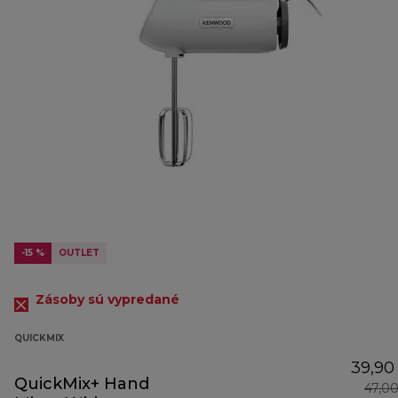
-15 %
OUTLET
Zásoby sú vypredané
QUICKMIX
39,90
QuickMix+ Hand
47,0