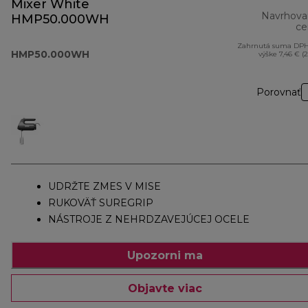
Mixer White
Navrhova
HMP50.000WH
ce
Zahrnutá suma DPH
HMP50.000WH
výške 7,46 € (
Porovnať
UDRŽTE ZMES V MISE
RUKOVÄŤ SUREGRIP
NÁSTROJE Z NEHRDZAVEJÚCEJ OCELE
Upozorni ma
Objavte viac