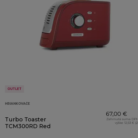
OUTLET
HRIANKOVAČE
67,00 €
Turbo Toaster
Zahrnutá suma DPH
výške 12,53 € (
TCM300RD Red