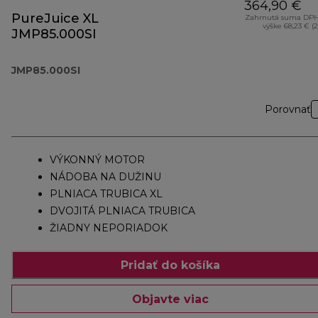
364,90 €
PureJuice XL
Zahrnutá suma DPH
výške 68,23 € (
JMP85.000SI
JMP85.000SI
Porovnať
VÝKONNÝ MOTOR
NÁDOBA NA DUŽINU
PLNIACA TRUBICA XL
DVOJITÁ PLNIACA TRUBICA
ŽIADNY NEPORIADOK
Pridať do košíka
Objavte viac