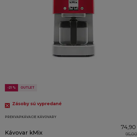
-21 %
OUTLET
Zásoby sú vypredané
PREKVAPKÁVACIE KÁVOVARY
74,90
Kávovar kMix
95,0