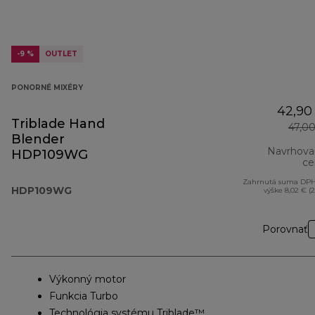
-9 %
OUTLET
PONORNÉ MIXÉRY
42,90
Triblade Hand
47,0
Blender
Navrhova
HDP109WG
ce
Zahrnutá suma DPH
HDP109WG
výške 8,02 € (
Porovnať
Výkonný motor
Funkcia Turbo
Technológia systému Triblade™