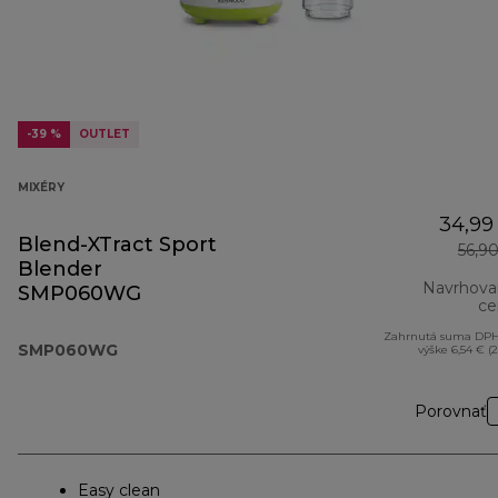
-39 %
OUTLET
MIXÉRY
34,99
Blend-XTract Sport
56,9
Blender
Navrhova
SMP060WG
ce
Zahrnutá suma DPH
SMP060WG
výške 6,54 € (
Porovnať
Easy clean