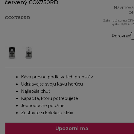
červený COX750RD
Navrhova
ce
COX750RD
Zahrnutá suma DPH
výške 14,01 € (
Porovnať
Káva presne podľa vašich predstáv
Udržiavajte svoju kávu horúcu
Najlepšia chuť
Kapacita, ktorú potrebujete
Jednoduché použitie
Zostavte si kolekciu kMix
Upozorni ma