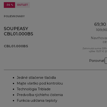
-36 %
OUTLET
POLIEVKOVARY
69,90
SOUPEASY
109,9
CBL01.000BS
Navrhova
ce
CBL01.000BS
Zahrnutá suma DPH
výške 13,07 € (
Porovnať
Jediné stlačenie tlačidla
Majte všetko pod kontrolou
Technológia Triblade
Predvoľba rýchleho čistenia
Funkcia udržania teploty