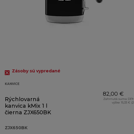
Zásoby sú vypredané
KANVICE
82,00 €
Rýchlovarná
Zahrnutá suma DPH
výške 15,33 € (
kanvica kMix 1 l
čierna ZJX650BK
ZJX650BK