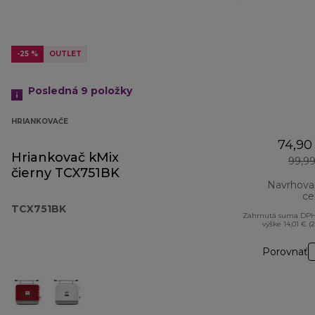
-25 %
OUTLET
Posledná 9
položky
HRIANKOVAČE
74,90
Hriankovač kMix
99,9
čierny TCX751BK
Navrhova
ce
TCX751BK
Zahrnutá suma DPH
výške 14,01 € (
Porovnať