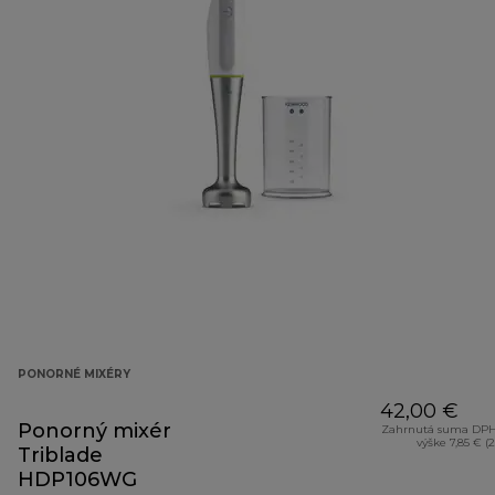
PONORNÉ MIXÉRY
42,00 €
Ponorný mixér
Zahrnutá suma DPH
výške 7,85 € (
Triblade
HDP106WG