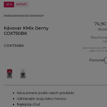
-21 %
OUTLET
PREKVAPKÁVACIE KÁVOVARY
74,90
Kávovar KMix čierny
95,0
COX750BK
Navrhova
ce
COX750BK
Zahrnutá suma DPH
výške 14,01 € (
Porovnať
Káva presne podľa vašich predstáv
Udržiavajte svoju kávu horúcu
Najlepšia chuť