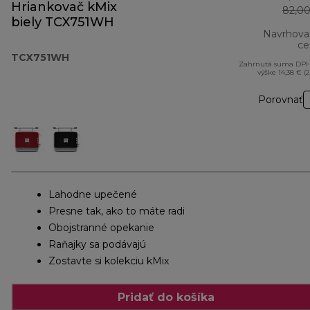
Hriankovač kMix
82,00
biely TCX751WH
Navrhova
ce
TCX751WH
Zahrnutá suma DPH
výške 14,38 € (
Porovnať
Lahodne upečené
Presne tak, ako to máte radi
Obojstranné opekanie
Raňajky sa podávajú
Zostavte si kolekciu kMix
Pridať do košíka