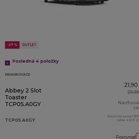
-27 %
OUTLET
Posledná 4
položky
HRIANKOVAČE
21,90
Abbey 2 Slot
29,9
Toaster
Navrhova
TCP05.A0GY
ce
Zahrnutá suma DPH
TCP05.A0GY
výške 4,10 € (
Porovnať