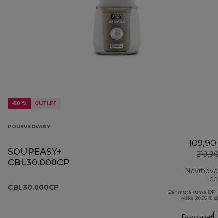
-50 %
OUTLET
POLIEVKOVARY
109,90
SOUPEASY+
219,9
CBL30.000CP
Navrhova
ce
CBL30.000CP
Zahrnutá suma DPH
výške 20,55 € (
Porovnať