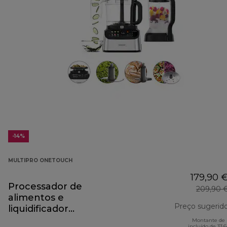
-14%
MULTIPRO ONETOUCH
179,90 
Processador de
209,90 
alimentos e
Preço sugerid
liquidificador
MultiPro OneTouch
Montante de 
incluído de 33,