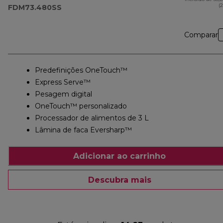
FDM73.480SS
(
FDM73.480SS
Comparar
Predefinições OneTouch™
Express Serve™
Pesagem digital
OneTouch™ personalizado
Processador de alimentos de 3 L
Lâmina de faca Eversharp™
Adicionar ao carrinho
Descubra mais