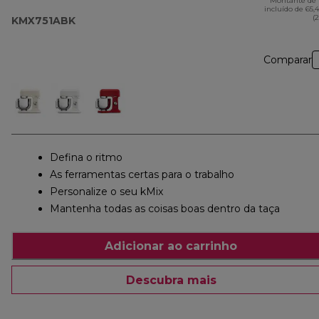
Montante de 
incluído de 65,
(
KMX751ABK
Comparar
Defina o ritmo
As ferramentas certas para o trabalho
Personalize o seu kMix
Mantenha todas as coisas boas dentro da taça
Adicionar ao carrinho
Descubra mais