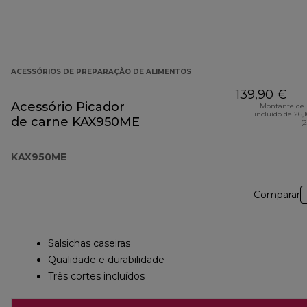
ACESSÓRIOS DE PREPARAÇÃO DE ALIMENTOS
139,90 €
Acessório Picador
Montante de 
incluído de 26,
de carne KAX950ME
(
KAX950ME
Comparar
Salsichas caseiras
Qualidade e durabilidade
Três cortes incluídos