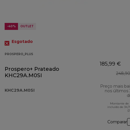
-40%
OUTLET
Esgotado
PROSPERO_PLUS
185,99 €
Prospero+ Prateado
248,90
KHC29A.M0SI
Preço mais ba
KHC29A.M0SI
nos últimos
d
Montante de 
incluído de 34,
(
Comparar