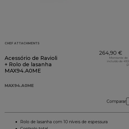
CHEF ATTACHMENTS
264,90 €
Acessório de Ravioli
Montante de 
incluído de 49,
+ Rolo de lasanha
(
MAX94.A0ME
MAX94.A0ME
Comparar
Rolo de lasanha com 10 níveis de espessura
Controlo total