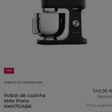
-13%
ROBOTS DE COZINHA KMIX
349,90 
Robot de cozinha
399,90 
kMix Preto
Preço sugerid
KMX751ABK