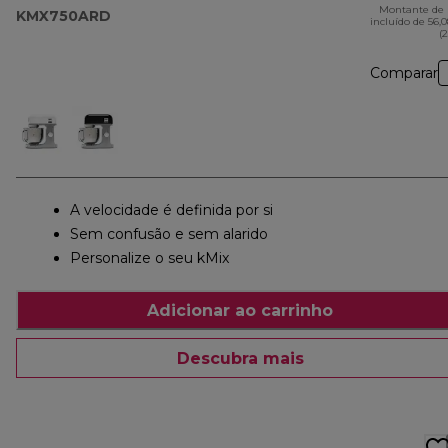
Montante de 
KMX750ARD
incluído de 56,
(
Comparar
A velocidade é definida por si
Sem confusão e sem alarido
Personalize o seu kMix
Adicionar ao carrinho
Descubra mais