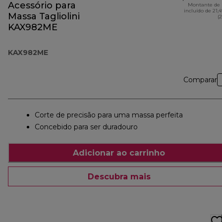
Acessório para
Montante de 
incluído de 21,
Massa Tagliolini
(
KAX982ME
KAX982ME
Comparar
Corte de precisão para uma massa perfeita
Concebido para ser duradouro
Adicionar ao carrinho
Descubra mais