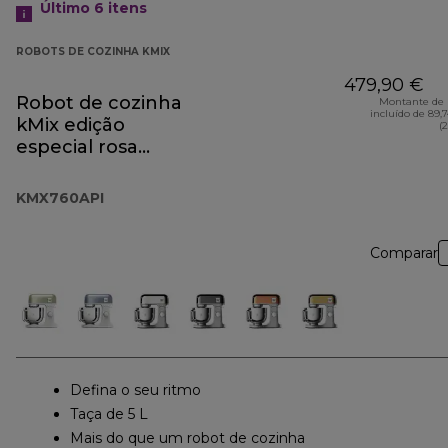
Último 6
itens
ROBOTS DE COZINHA KMIX
479,90 €
Robot de cozinha
Montante de 
incluído de 89,
kMix edição
(
especial rosa
alperce KMX760API
KMX760API
Comparar
Defina o seu ritmo
Taça de 5 L
Mais do que um robot de cozinha