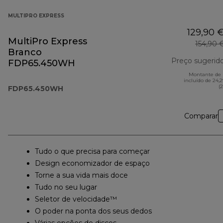
MULTIPRO EXPRESS
129,90 
MultiPro Express
154,90 
Branco
Preço sugerid
FDP65.450WH
Montante de 
incluído de 24,
(
FDP65.450WH
Comparar
Tudo o que precisa para começar
Design economizador de espaço
Torne a sua vida mais doce
Tudo no seu lugar
Seletor de velocidade™
O poder na ponta dos seus dedos