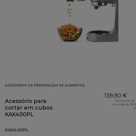
ACESSÓRIOS DE PREPARAÇÃO DE ALIMENTOS
139,90 €
Acessório para
Montante de 
incluído de 26,
cortar em cubos
(
KAX400PL
KAX400PL