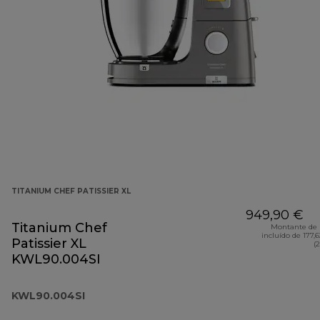
TITANIUM CHEF PATISSIER XL
949,90 €
Titanium Chef
Montante de 
incluído de 177,
Patissier XL
(
KWL90.004SI
KWL90.004SI