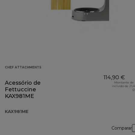
CHEF ATTACHMENTS
114,90 €
Acessório de
Montante de 
incluído de 21,
Fettuccine
(
KAX981ME
KAX981ME
Comparar