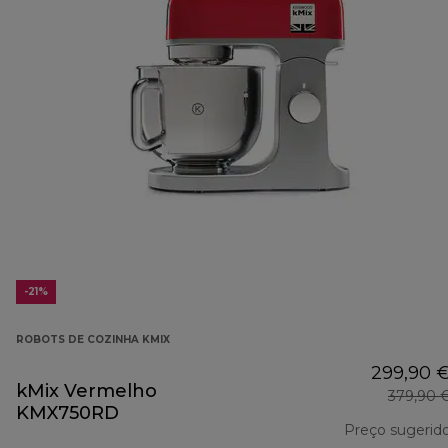
-21%
ROBOTS DE COZINHA KMIX
299,90 
kMix Vermelho
379,90 
KMX750RD
Preço sugerid