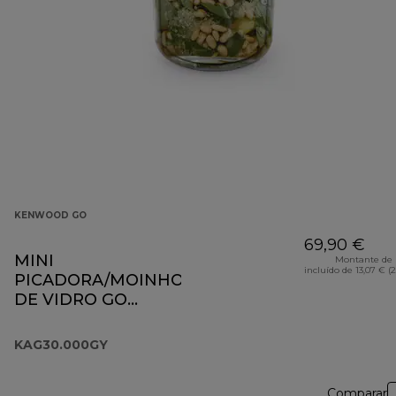
KENWOOD GO
69,90 €
MINI
Montante de 
incluído de 13,07 € (
PICADORA/MOINHO
DE VIDRO GO
COLLECTION
KAG30.000GY
KAG30.000GY
Comparar