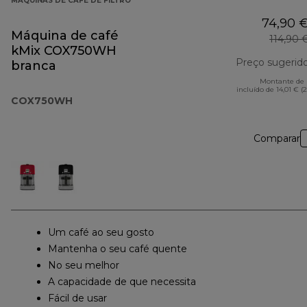
MÁQUINAS DE CAFÉ DE FILTRO
74,90 
Máquina de café
114,90 
kMix COX750WH
Preço sugerid
branca
Montante de 
incluído de 14,01 € (
COX750WH
Comparar
Um café ao seu gosto
Mantenha o seu café quente
No seu melhor
A capacidade de que necessita
Fácil de usar