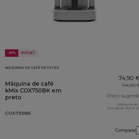
-35%
OUTLET
MÁQUINAS DE CAFÉ DE FILTRO
74,90 
Máquina de café
114,90 
kMix COX750BK em
Preço sugerid
preto
Montante de 
incluído de 14,01 € (
COX750BK
Comparar