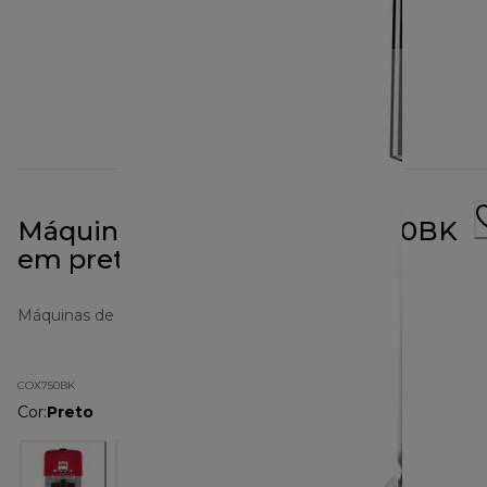
Máquina de café kMix COX750BK
em preto
Máquinas de café de filtro
COX750BK
Cor
:
Preto