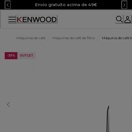
Skip
Envio gratuito acima de 49€
to
Content
Máquinas de café
Máquinas de café de filtro
Máquina de café
-35%
OUTLET