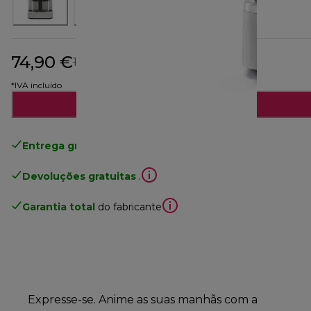
74,90 €
preço original 114,90 €
114,90 €
(-35%)
*IVA incluído
Adicionar ao carrinho
Entrega gratuita padrão
superior a 49€
Devoluções gratuitas
.
Garantia total
do fabricante
Expresse-se. Anime as suas manhãs com a