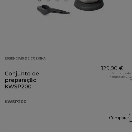
ESSENCIAIS DE COZINHA
129,90 €
Conjunto de
Montante de 
incluído de 24,
preparação
(
KWSP200
KWSP200
Comparar