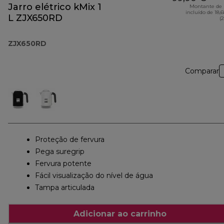
Jarro elétrico kMix 1
Montante de 
incluído de 18,
L ZJX650RD
(
ZJX650RD
Comparar
Proteção de fervura
Pega suregrip
Fervura potente
Fácil visualização do nível de água
Tampa articulada
Adicionar ao carrinho