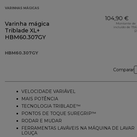
VARINHAS MÁGICAS
104,90 €
Varinha mágica
Montante de 
incluído de 19,
Triblade XL+
(
HBM60.307GY
HBM60.307GY
Comparar
VELOCIDADE VARIÁVEL
MAIS POTÊNCIA
TECNOLOGIA TRIBLADE™
PONTOS DE TOQUE SUREGRIP™
RODAR E MUDAR
FERRAMENTAS LAVÁVEIS NA MÁQUINA DE LAVAR
LOUÇA