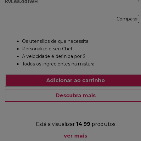
(
KVL65.001WH
Comparar
Os utensílios de que necessita.
Personalize o seu Chef
A velocidade é definida por Si
Todos os ingredientes na mistura
Adicionar ao carrinho
Descubra mais
Está a visualizar
14
99
produtos
ver mais