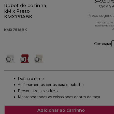
349,90 
Robot de cozinha
399,90 
kMix Preto
Preço sugerid
KMX751ABK
Montante de 
incluído de 65,
(
KMX751ABK
Comparar
Defina o ritmo
As ferramentas certas para o trabalho
Personalize o seu kMix
Mantenha todas as coisas boas dentro da taça
Adicionar ao carrinho