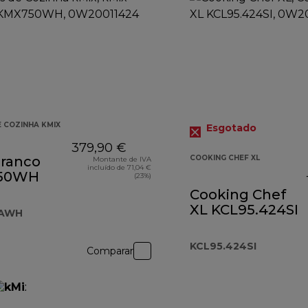
 COZINHA KMIX
Esgotado
379,90 €
branco
COOKING CHEF XL
Montante de IVA
incluído de 71,04 €
50WH
(23%)
Cooking Chef
XL KCL95.424SI
AWH
KCL95.424SI
Comparar