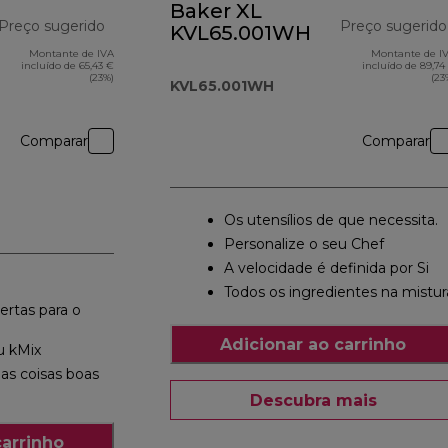
Baker XL
Preço sugerido
Preço sugerido
KVL65.001WH
Montante de IVA
Montante de I
preço original 399,90 €
incluído de 65,43 €
incluído de 89,74
(23%)
(23
KVL65.001WH
Comparar
Comparar
Os utensílios de que necessita.
Personalize o seu Chef
A velocidade é definida por Si
Todos os ingredientes na mistur
ertas para o
Adicionar ao carrinho
u kMix
as coisas boas
Descubra mais
carrinho