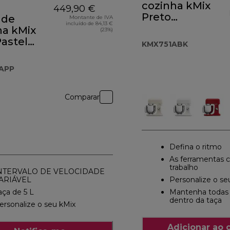
cozinha kMix
449,90 €
Preto
 de
Montante de IVA
incluído de 84,13 €
KMX751ABK
ha kMix
(23%)
astel
KMX751ABK
54APP
APP
Comparar
Defina o ritmo
As ferramentas c
trabalho
NTERVALO DE VELOCIDADE
ARIÁVEL
Personalize o se
aça de 5 L
Mantenha todas 
dentro da taça
ersonalize o seu kMix
Adicionar ao 