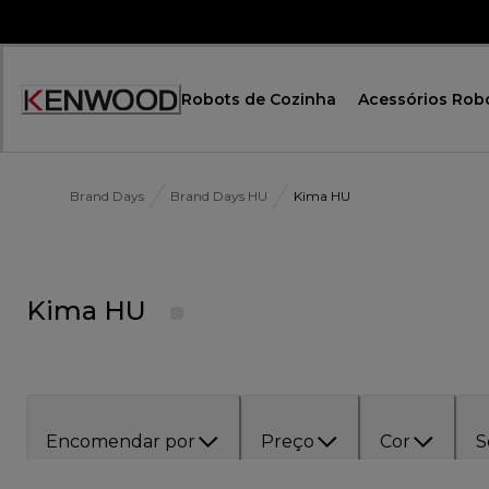
Skip
to
Content
Robots de Cozinha
Acessórios Rob
Brand Days
Brand Days HU
Kima HU
Kima HU
Encomendar por
Preço
Cor
S