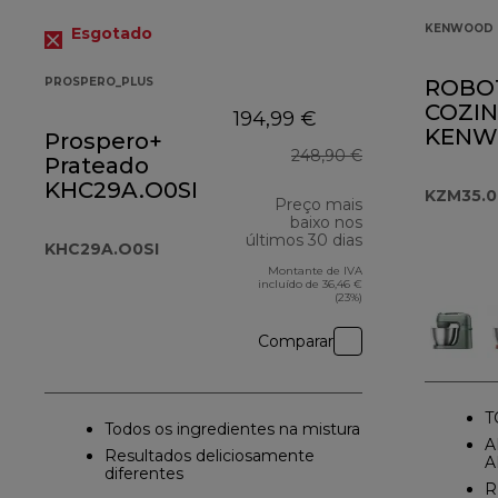
KENWOOD 
Esgotado
PROSPERO_PLUS
ROBO
COZI
194,99 €
KENW
Prospero+
248,90 €
KZM35
Prateado
KHC29A.O0SI
KZM35.
Preço mais
baixo nos
últimos 30 dias
KHC29A.O0SI
Montante de IVA
incluído de 36,46 €
(23%)
Comparar
T
Todos os ingredientes na mistura
A
Resultados deliciosamente
A
diferentes
R