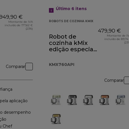
Último 6
itens
949,90 €
ROBOTS DE COZINHA KMIX
Montante de IVA
incluído de 177,62 €
(23%)
479,90 €
Robot de
Montante de I
incluído de 89,74
cozinha kMix
(23
edição especial
rosa alperce
KMX760API
KMX760API
Comparar
Comparar
nfiança
 pela aplicação
 ao desempenho
ção
u Chef