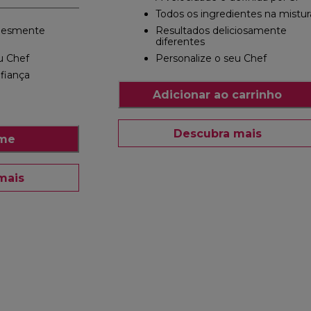
Todos os ingredientes na mistur
plesmente
Resultados deliciosamente
diferentes
u Chef
Personalize o seu Chef
nfiança
Adicionar ao carrinho
Descubra mais
-me
mais