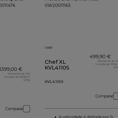
CHEF
499,90 €
Chef XL
Montante de I
incluído de 93,48
KVL4110S
(23
1399,00 €
Montante de IVA
incluído de 261,60 €
(23%)
KVL4110S
Comparar
Comparar
A velocidade é definida por Si