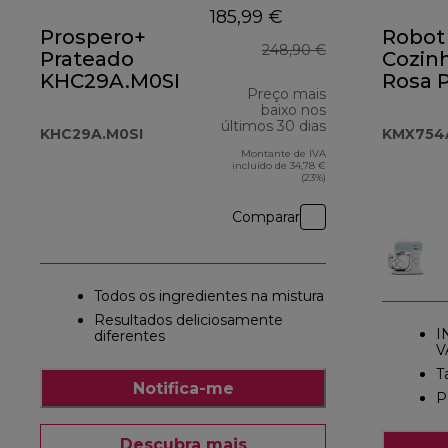
185,99 €
Prospero+
Robot
248,90 €
Prateado
Cozin
KHC29A.M0SI
Rosa P
Preço mais
KMX7
baixo nos
últimos 30 dias
KHC29A.M0SI
KMX754
Montante de IVA
incluído de 34,78 €
(23%)
Comparar
Todos os ingredientes na mistura
Resultados deliciosamente
I
diferentes
V
T
Notifica-me
P
Descubra mais