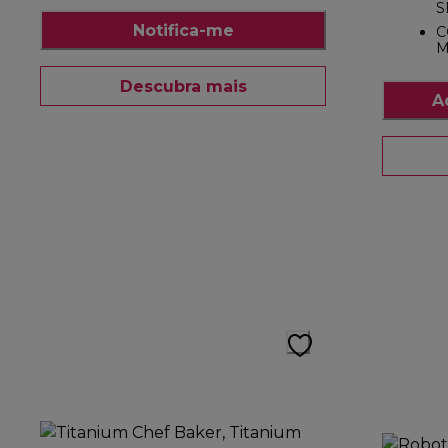
S
Notifica-me
C
M
Descubra mais
A