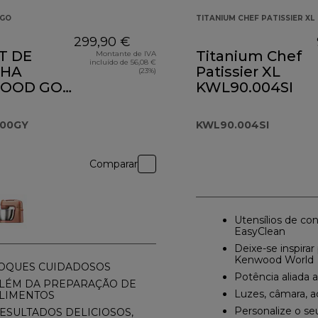
GO
TITANIUM CHEF PATISSIER XL
299,90 €
T DE
Titanium Chef
Montante de IVA
incluído de 56,08 €
NHA
Patissier XL
(23%)
OOD GO
KWL90.004SI
.000GY
000GY
KWL90.004SI
Comparar
Utensílios de co
EasyClean
Deixe-se inspirar
Kenwood World
OQUES CUIDADOSOS
Potência aliada
LÉM DA PREPARAÇÃO DE
Luzes, câmara, a
LIMENTOS
Personalize o se
ESULTADOS DELICIOSOS,