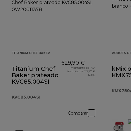
TITANIUM CHEF BAKER
ROBOTS DE
629,90 €
Titanium Chef
kMix 
Montante de IVA
incluído de 117,79 €
Baker prateado
KMX7
(23%)
KVC85.004SI
KMX750
KVC85.004SI
Comparar