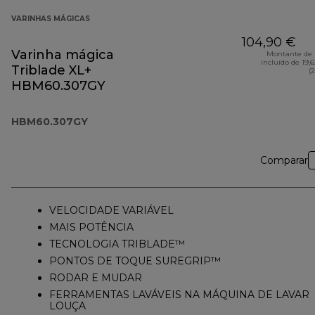
VARINHAS MÁGICAS
104,90 €
Varinha mágica
Montante de 
incluído de 19,
Triblade XL+
(
HBM60.307GY
HBM60.307GY
Comparar
VELOCIDADE VARIÁVEL
MAIS POTÊNCIA
TECNOLOGIA TRIBLADE™
PONTOS DE TOQUE SUREGRIP™
RODAR E MUDAR
FERRAMENTAS LAVÁVEIS NA MÁQUINA DE LAVAR
LOUÇA