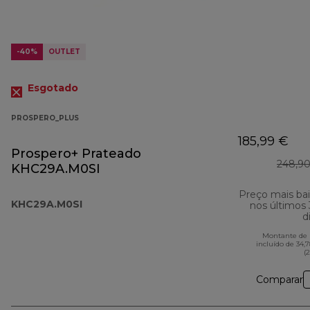
-40%
OUTLET
Esgotado
PROSPERO_PLUS
185,99 €
Prospero+ Prateado
248,90
KHC29A.M0SI
Preço mais ba
KHC29A.M0SI
nos últimos
d
Montante de 
incluído de 34,
(
Comparar