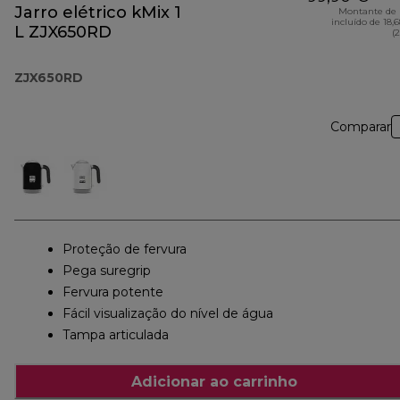
Jarro elétrico kMix 1
Montante de 
incluído de 18,
L ZJX650RD
(
ZJX650RD
Comparar
Proteção de fervura
Pega suregrip
Fervura potente
Fácil visualização do nível de água
Tampa articulada
Adicionar ao carrinho