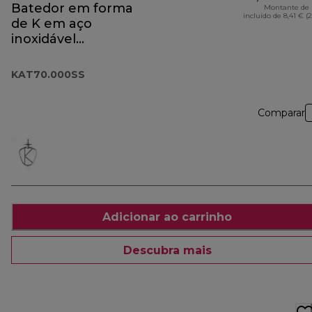
Batedor em forma
Montante de 
incluído de 8,41 € (
de K em aço
inoxidável
KAT70.000SS
KAT70.000SS
Comparar
Adicionar ao carrinho
Descubra mais