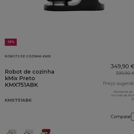
-13%
ROBOTS DE COZINHA KMIX
349,90 
Robot de cozinha
399,90 
kMix Preto
Preço sugerid
KMX751ABK
Montante de 
incluído de 65,
(
KMX751ABK
Comparar