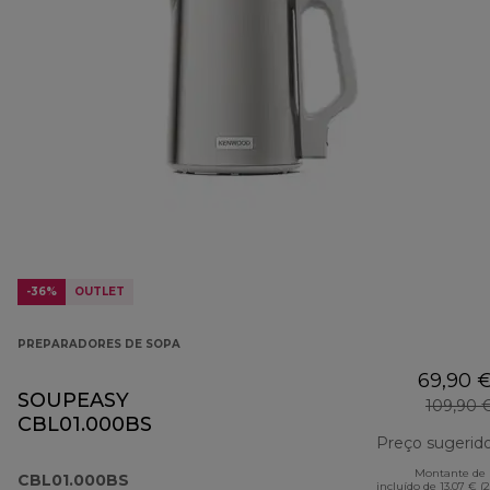
-36%
OUTLET
PREPARADORES DE SOPA
69,90 
SOUPEASY
109,90 
CBL01.000BS
Preço sugerid
Montante de 
CBL01.000BS
incluído de 13,07 € (