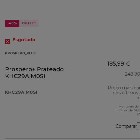
-40%
OUTLET
Esgotado
PROSPERO_PLUS
185,99 €
Prospero+ Prateado
248,90
KHC29A.M0SI
Preço mais ba
KHC29A.M0SI
nos últimos
d
Montante de 
incluído de 34,
(
Comparar