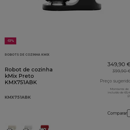
-13%
ROBOTS DE COZINHA KMIX
349,90 
Robot de cozinha
399,90 
kMix Preto
Preço sugerid
KMX751ABK
Montante de 
incluído de 65,
(
KMX751ABK
Comparar