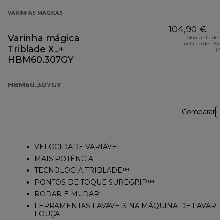
VARINHAS MÁGICAS
104,90 €
Varinha mágica
Montante de 
incluído de 19,
Triblade XL+
(
HBM60.307GY
HBM60.307GY
Comparar
VELOCIDADE VARIÁVEL
MAIS POTÊNCIA
TECNOLOGIA TRIBLADE™
PONTOS DE TOQUE SUREGRIP™
RODAR E MUDAR
FERRAMENTAS LAVÁVEIS NA MÁQUINA DE LAVAR
LOUÇA