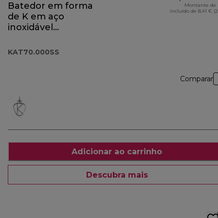
Batedor em forma
Montante de 
incluído de 8,41 € (
de K em aço
inoxidável
KAT70.000SS
KAT70.000SS
Comparar
Adicionar ao carrinho
Descubra mais