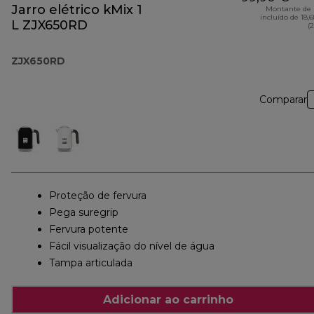
Jarro elétrico kMix 1
Montante de 
incluído de 18,
L ZJX650RD
(
ZJX650RD
Comparar
Proteção de fervura
Pega suregrip
Fervura potente
Fácil visualização do nível de água
Tampa articulada
Adicionar ao carrinho