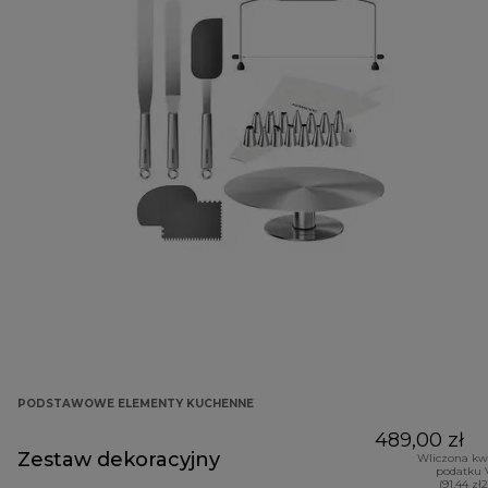
PODSTAWOWE ELEMENTY KUCHENNE
489,00 zł
Zestaw dekoracyjny
Wliczona kw
podatku 
(91,44 zł