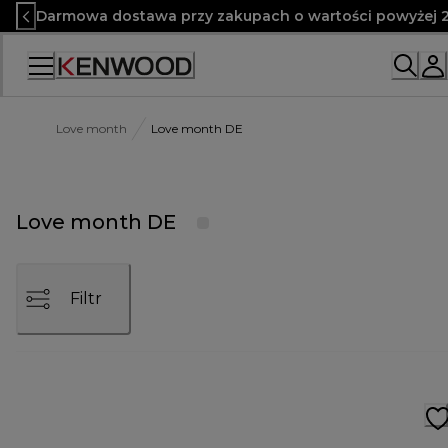
Skip
Darmowa dostawa przy zakupach o wartości powyżej 2
to
Content
Love month
Love month DE
Love month DE
Filtr