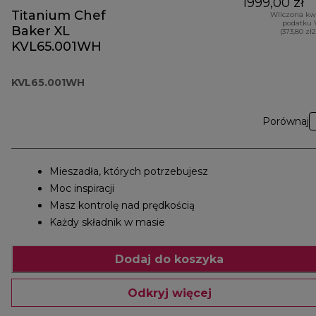
1999,00 zł
Titanium Chef
Wliczona kw
podatku 
Baker XL
(373,80 zł
KVL65.001WH
KVL65.001WH
Porównaj
Mieszadła, których potrzebujesz
Moc inspiracji
Masz kontrolę nad prędkością
Każdy składnik w masie
Dodaj do koszyka
Odkryj więcej