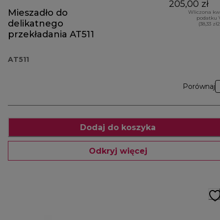
205,00 zł
Mieszadło do
Wliczona kw
podatku 
delikatnego
(38,33 zł
przekładania AT511
AT511
Porównaj
Dodaj do koszyka
Odkryj więcej