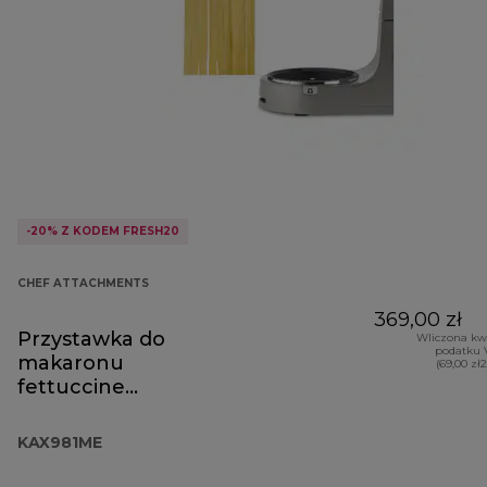
-20% Z KODEM FRESH20
CHEF ATTACHMENTS
369,00 zł
Przystawka do
Wliczona kw
podatku 
makaronu
(69,00 zł
fettuccine
KAX981ME
KAX981ME