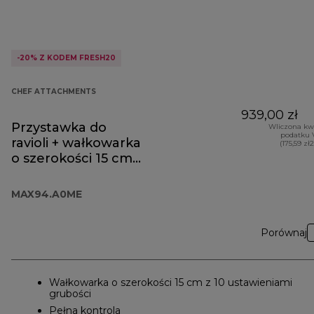
-20% Z KODEM FRESH20
CHEF ATTACHMENTS
939,00 zł
Przystawka do
Wliczona kw
podatku 
ravioli + wałkowarka
(175,59 zł
o szerokości 15 cm
MAX94.A0ME
MAX94.A0ME
Porównaj
Wałkowarka o szerokości 15 cm z 10 ustawieniami
grubości
Pełna kontrola