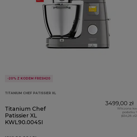
-20% Z KODEM FRESH20
TITANIUM CHEF PATISSIER XL
3499,00 zł
Titanium Chef
Wliczona kw
podatku 
Patissier XL
(654,28 zł
KWL90.004SI