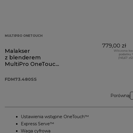
MULTIPRO ONETOUCH
779,00 zł
Malakser
Wliczona kw
podatku 
z blenderem
(145,67 zł
MultiPro OneTouch
FDM73.480SS
FDM73.480SS
Porównaj
Ustawienia wstępne OneTouch™
Express Serve™
Waga cyfrowa