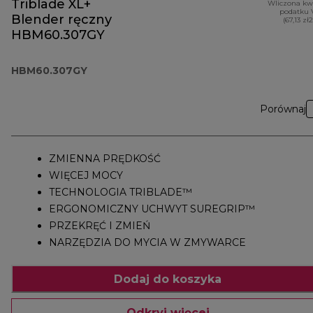
Triblade XL+
Wliczona kw
podatku 
Blender ręczny
(67,13 zł
HBM60.307GY
HBM60.307GY
Porównaj
ZMIENNA PRĘDKOŚĆ
WIĘCEJ MOCY
TECHNOLOGIA TRIBLADE™
ERGONOMICZNY UCHWYT SUREGRIP™
PRZEKRĘĆ I ZMIEŃ
NARZĘDZIA DO MYCIA W ZMYWARCE
Dodaj do koszyka
Odkryj więcej