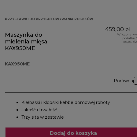
PRZYSTAWKI DO PRZYGOTOWYWANIA POSIŁKÓW
459,00 zł
Maszynka do
Wliczona kw
podatku 
mielenia mięsa
(85,83 zł
KAX950ME
KAX950ME
Porównaj
Kiełbaski i klopsiki kebbe domowej roboty
Jakość i trwałość
Trzy sita w zestawie
Dodaj do koszyka