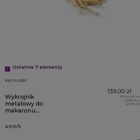
Ostatnie 7
elementy
PASTA DIES
139,00 zł
Wykrojnik
Wliczona kw
podatku 
metalowy do
(25,99 zł
makaronu
spaghetti quadri
AA910
A910/5