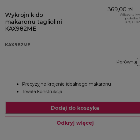
369,00 zł
Wykrojnik do
Wliczona kw
podatku 
makaronu tagliolini
(69,00 zł
KAX982ME
KAX982ME
Porównaj
Precyzyjne krojenie idealnego makaronu
Trwała konstrukcja
Dodaj do koszyka
Odkryj więcej