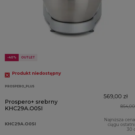
-40%
OUTLET
Produkt niedostępny
PROSPERO_PLUS
569,00 zł
Prospero+ srebrny
854,00
KHC29A.O0SI
Najniższa cen
KHC29A.O0SI
ciągu ostatn
30 