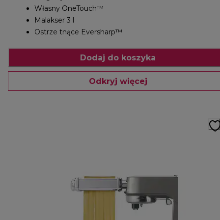
Własny OneTouch™
Malakser 3 l
Ostrze tnące Eversharp™
Dodaj do koszyka
Odkryj więcej