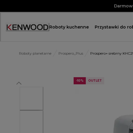
Skip
Darmowa
to
Content
Roboty kuchenne
Przystawki do r
Roboty planetarne
Prospero_Plus
Prospero+ srebrny KHC2
-10%
OUTLET