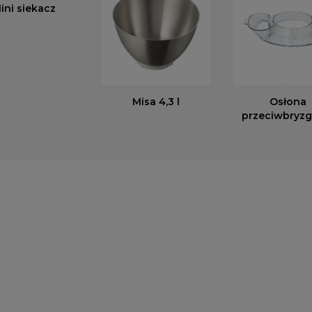
ini siekacz
Misa 4,3 l
Osłona
przeciwbryz