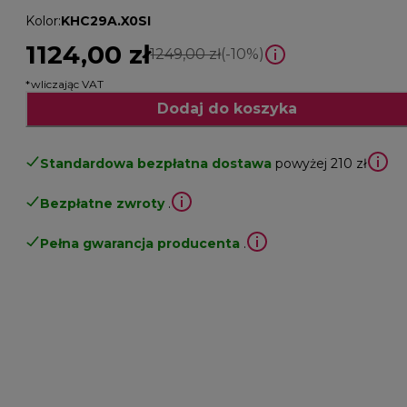
Kolor
:
KHC29A.X0SI
1124,00 zł
cena oryginalna 1249,00 z
1249,00 zł
(-10%)
*wliczając VAT
Dodaj do koszyka
Standardowa bezpłatna dostawa
powyżej 210 zł
Bezpłatne zwroty
.
Pełna gwarancja producenta
.