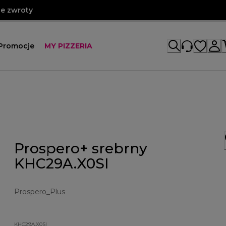
e zwroty
Promocje
MY PIZZERIA
Prospero+ srebrny
KHC29A.X0SI
Prospero_Plus
KHC29A.X0SI