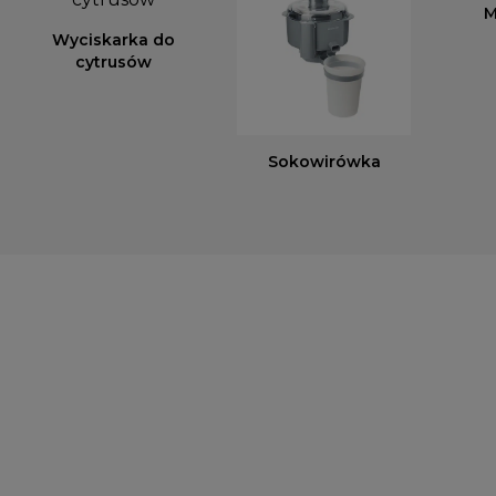
M
Wyciskarka do
cytrusów
Sokowirówka