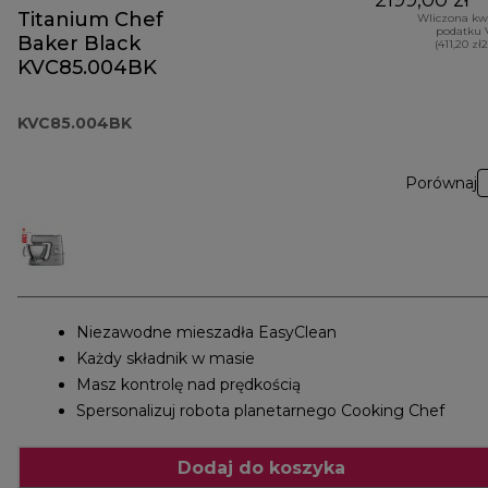
2199,00 zł
Titanium Chef
Wliczona kw
podatku 
Baker Black
(411,20 zł
KVC85.004BK
KVC85.004BK
Porównaj
Niezawodne mieszadła EasyClean
Każdy składnik w masie
Masz kontrolę nad prędkością
Spersonalizuj robota planetarnego Cooking Chef
Dodaj do koszyka