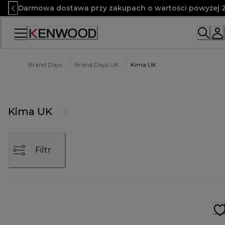
Skip
Darmowa dostawa przy zakupach o wartości powyżej 2
to
Content
Brand Days
Brand Days UK
Kima UK
Kima UK
Filtr