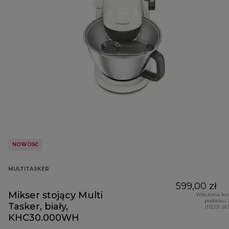
NOWOŚĆ
MULTITASKER
599,00 zł
Mikser stojący Multi
Wliczona kw
podatku 
Tasker, biały,
(112,01 zł
KHC30.000WH