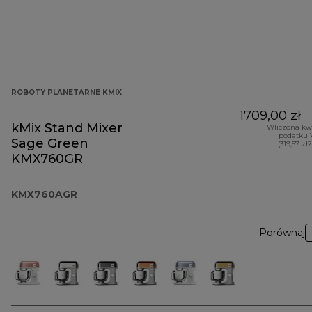
ROBOTY PLANETARNE KMIX
1709,00 zł
kMix Stand Mixer
Wliczona kw
podatku 
Sage Green
(319,57 zł
KMX760GR
KMX760AGR
Porównaj