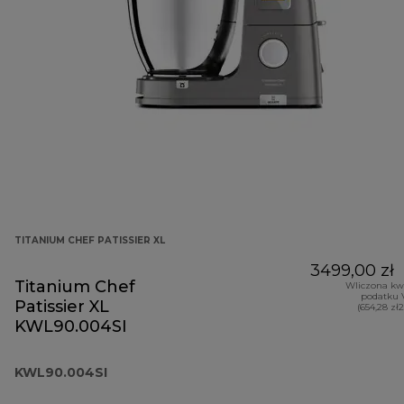
TITANIUM CHEF PATISSIER XL
3499,00 zł
Titanium Chef
Wliczona kw
podatku 
Patissier XL
(654,28 zł
KWL90.004SI
KWL90.004SI