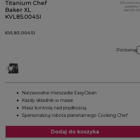
Titanium Chef
Wliczona kw
podatku 
Baker XL
(467,29 zł
KVL85.004SI
KVL85.004SI
Porównaj
Niezawodne mieszadła EasyClean
Każdy składnik w masie
Masz kontrolę nad prędkością
Spersonalizuj robota planetarnego Cooking Chef
Dodaj do koszyka