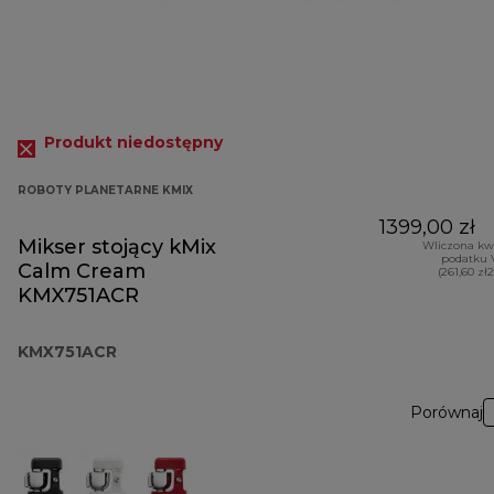
Produkt niedostępny
ROBOTY PLANETARNE KMIX
1399,00 zł
Mikser stojący kMix
Wliczona kw
podatku 
Calm Cream
(261,60 zł
KMX751ACR
KMX751ACR
Porównaj