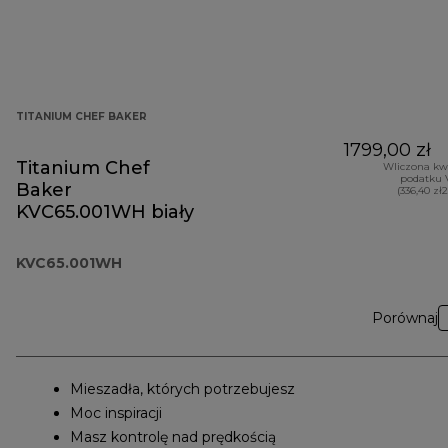
TITANIUM CHEF BAKER
1799,00 zł
Titanium Chef
Wliczona kw
podatku 
Baker
(336,40 zł
KVC65.001WH biały
KVC65.001WH
Porównaj
Mieszadła, których potrzebujesz
Moc inspiracji
Masz kontrolę nad prędkością