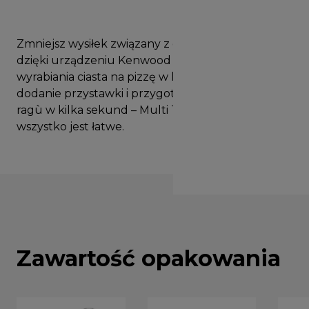
Zmniejsz wysiłek związany z gotowaniem w domu
dzięki urządzeniu Kenwood Multi Tasker. Od
wyrabiania ciasta na pizzę w kilka minut po
dodanie przystawki i przygotowanie pysznego
ragù w kilka sekund – Multi Tasker sprawia, że
wszystko jest łatwe.
Zawartość opakowania