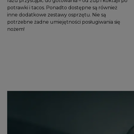
razu przystąpić do gotowania – od zup i koktajli po
potrawki i tacos. Ponadto dostępne są również
inne dodatkowe zestawy osprzętu. Nie są
potrzebne żadne umiejętności posługiwania się
nożem!