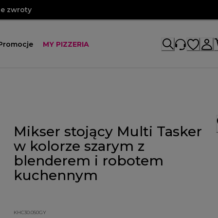
e zwroty
Promocje
MY PIZZERIA
Mikser stojący Multi Tasker
w kolorze szarym z
blenderem i robotem
kuchennym
KHC30.050GY