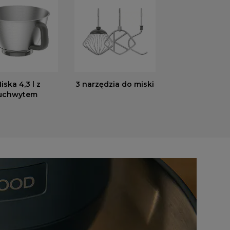
iska 4,3 l z
3 narzędzia do miski
uchwytem