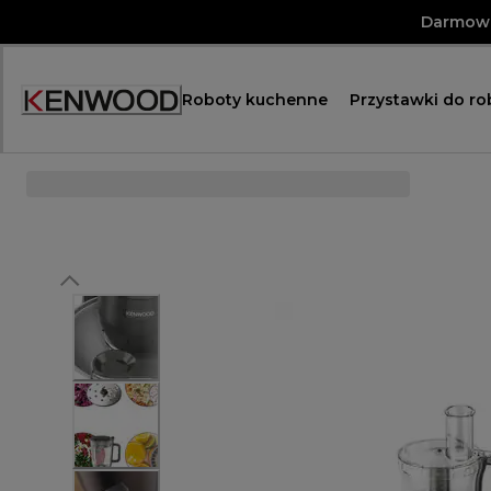
Skip
Darmowa
to
Content
Roboty kuchenne
Przystawki do r