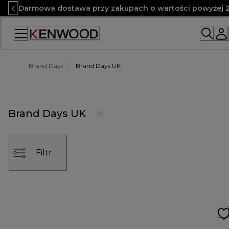
Skip
Darmowa dostawa przy zakupach o wartości powyżej 2
to
Content
Brand Days
Brand Days UK
Brand Days UK
Filtr