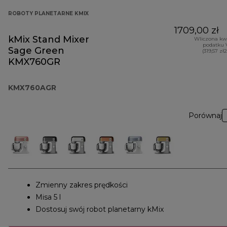
ROBOTY PLANETARNE KMIX
1709,00 zł
kMix Stand Mixer
Wliczona kw
podatku 
Sage Green
(319,57 zł
KMX760GR
KMX760AGR
Porównaj
Zmienny zakres prędkości
Misa 5 l
Dostosuj swój robot planetarny kMix