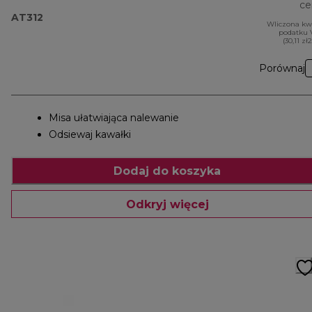
ce
AT312
Wliczona kw
podatku 
(30,11 zł
Porównaj
Misa ułatwiająca nalewanie
Odsiewaj kawałki
Dodaj do koszyka
Odkryj więcej