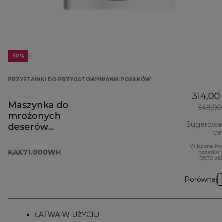
-10%
PRZYSTAWKI DO PRZYGOTOWYWANIA POSIŁKÓW
314,00 
Maszynka do
349,00
mrożonych
Sugerowa
deserów
ce
KAX71.000WH
Wliczona kw
KAX71.000WH
podatku 
(58,72 zł
Porównaj
ŁATWA W UŻYCIU