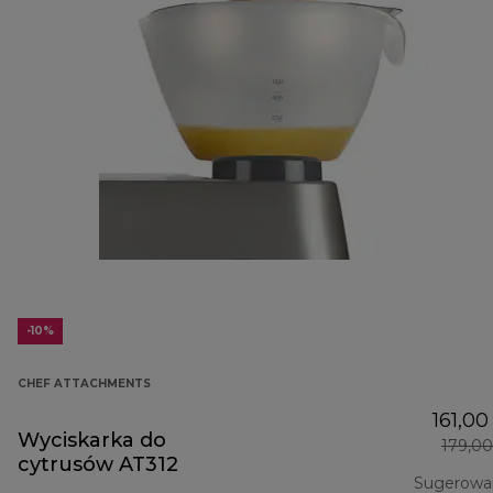
-10%
CHEF ATTACHMENTS
161,00
Wyciskarka do
179,00
cytrusów AT312
Sugerowa