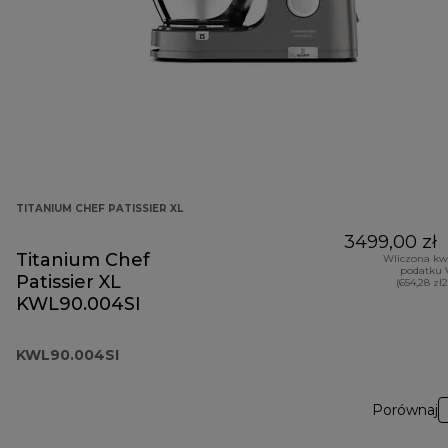
TITANIUM CHEF PATISSIER XL
3499,00 zł
Titanium Chef
Wliczona kw
podatku 
Patissier XL
(654,28 zł
KWL90.004SI
KWL90.004SI
Porównaj