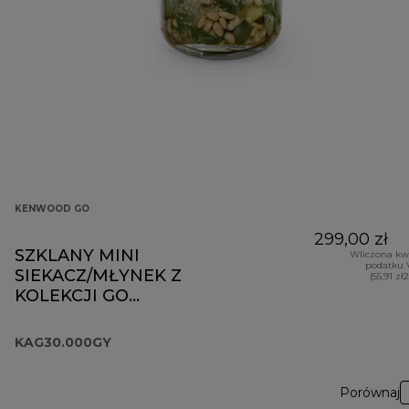
KENWOOD GO
299,00 zł
SZKLANY MINI
Wliczona kw
podatku 
SIEKACZ/MŁYNEK Z
(55,91 zł
KOLEKCJI GO
KAG30.000GY
KAG30.000GY
Porównaj