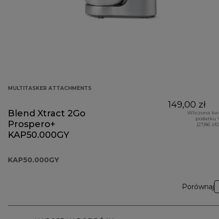
MULTITASKER ATTACHMENTS
149,00 zł
Blend Xtract 2Go
Wliczona kw
podatku 
Prospero+
(27,86 zł
KAP50.000GY
KAP50.000GY
Porównaj