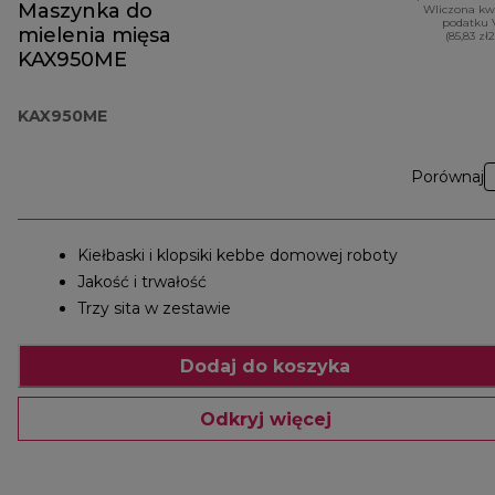
Maszynka do
Wliczona kw
podatku 
mielenia mięsa
(85,83 zł
KAX950ME
KAX950ME
Porównaj
Kiełbaski i klopsiki kebbe domowej roboty
Jakość i trwałość
Trzy sita w zestawie
Dodaj do koszyka
Odkryj więcej