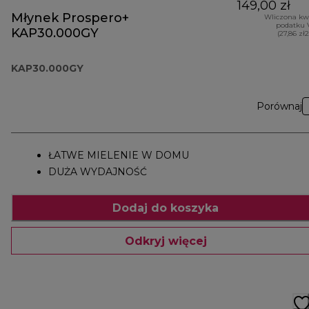
149,00 zł
Młynek Prospero+
Wliczona kw
podatku 
KAP30.000GY
(27,86 zł
KAP30.000GY
Porównaj
ŁATWE MIELENIE W DOMU
DUŻA WYDAJNOŚĆ
Dodaj do koszyka
Odkryj więcej