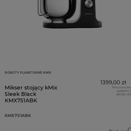
ROBOTY PLANETARNE KMIX
1399,00 zł
Mikser stojący kMix
Wliczona kw
podatku 
Sleek Black
(261,60 zł
KMX751ABK
KMX751ABK