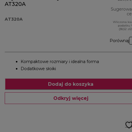
AT320A
Sugerowa
ce
AT320A
Wliczona kw
podatku 
(38,52 zł
Porównaj
Kompaktowe rozmiary i idealna forma
Dodatkowe słoiki
Dodaj do koszyka
Odkryj więcej