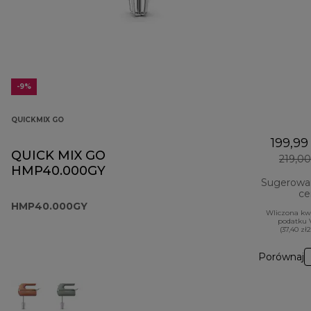
-9%
QUICKMIX GO
199,99 
QUICK MIX GO
219,00
HMP40.000GY
Sugerowa
ce
HMP40.000GY
Wliczona kw
podatku 
(37,40 zł
Porównaj