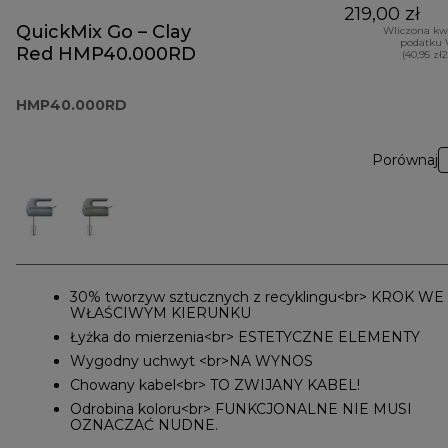
219,00 zł
QuickMix Go – Clay
Wliczona kw
podatku 
Red HMP40.000RD
(40,95 zł
HMP40.000RD
Porównaj
30% tworzyw sztucznych z recyklingu<br> KROK WE
WŁAŚCIWYM KIERUNKU
Łyżka do mierzenia<br> ESTETYCZNE ELEMENTY
Wygodny uchwyt <br>NA WYNOS
Chowany kabel<br> TO ZWIJANY KABEL!
Odrobina koloru<br> FUNKCJONALNE NIE MUSI
OZNACZAĆ NUDNE.