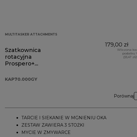
MULTITASKER ATTACHMENTS
179,00 zł
Szatkownica
Wliczona kw
podatku 
rotacyjna
(33,47 zł
Prospero+
KAP70.000GY
KAP70.000GY
Porównaj
TARCIE I SIEKANIE W MGNIENIU OKA
ZESTAW ZAWIERA 3 STOŻKI
MYCIE W ZMYWARCE