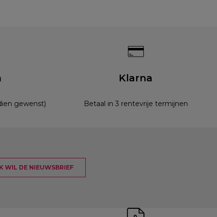
n
Klarna
ndien gewenst)
Betaal in 3 rentevrije termijnen
 IK WIL DE NIEUWSBRIEF