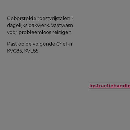
Geborstelde roestvrijstalen kom van 5 liter voor
dagelijks bakwerk. Vaatwasmachinebestendig
voor probleemloos reinigen.
Past op de volgende Chef-modellen: KWL90,
KVC85, KVL85.
Instructiehandl