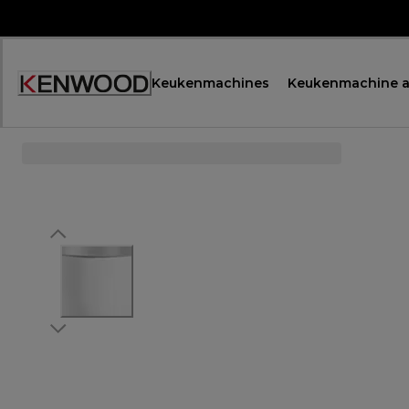
Skip
to
Content
Keukenmachines
Keukenmachine a