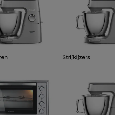
ren
Strijkijzers