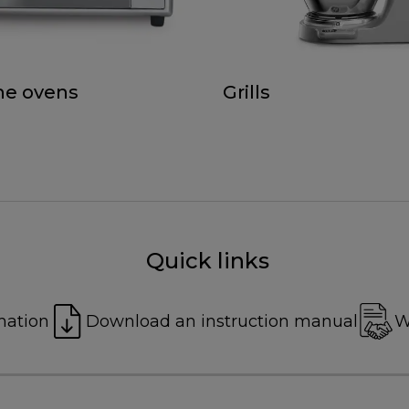
he ovens
Grills
Quick links
mation
Download an instruction manual
W