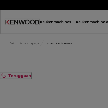
Skip
to
Content
Keukenmachines
Keukenmachine a
Return to homepage
Instruction Manuals
Teruggaan