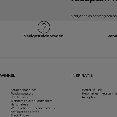
Meld je aan en ontvang ook nog 
Veelgestelde vragen
Repa
WINKEL
INSPIRATIE
Keukenmachines
BetterBaking
Foodprocessors
Help mij een keukenma
Staafmixers
Recepten
Blenders en drankenmakers
Handmixers
Waterkokers en broodroosters
Koffiezetapparaten
Black Friday