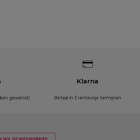
n
Klarna
ndien gewenst)
Betaal in 3 rentevrije termijnen
 IK WIL DE NIEUWSBRIEF