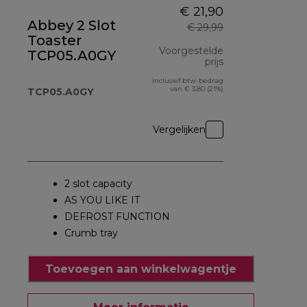
€ 21,90
Abbey 2 Slot
€ 29,99
Toaster
Voorgestelde
TCP05.A0GY
prijs
Inclusief btw-bedrag
originele prijs 
van € 3,80 (21%)
TCP05.A0GY
Vergelijken
2 slot capacity
AS YOU LIKE IT
DEFROST FUNCTION
Crumb tray
Toevoegen aan winkelwagentje