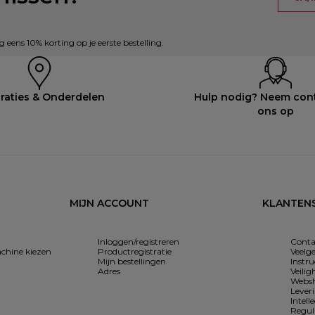
eens 10% korting op je eerste bestelling.
raties & Onderdelen
Hulp nodig? Neem con
ons op
MIJN ACCOUNT
KLANTENS
Inloggen/registreren
Conta
chine kiezen
Productregistratie
Veelg
Mijn bestellingen
Instr
Adres
Veilig
Websh
Lever
Intell
Regul