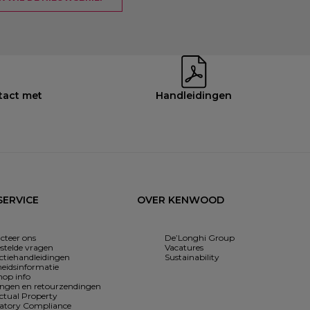
tact met
Handleidingen
ERVICE
OVER KENWOOD
cteer ons
De’Longhi Group
estelde vragen
Vacatures
uctiehandleidingen
Sustainability
heidsinformatie
op info
ingen en retourzendingen
ectual Property
atory Compliance