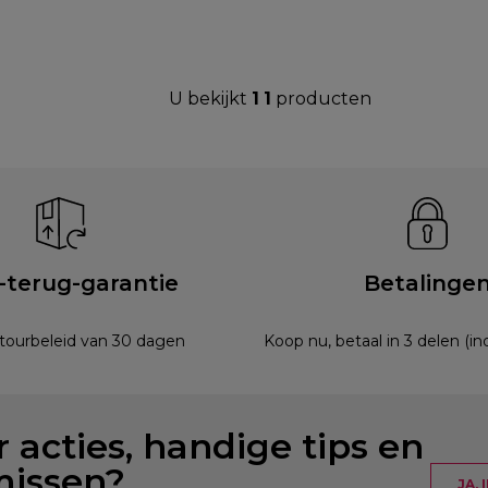
U bekijkt
1
1
producten
-terug-garantie
Betalinge
etourbeleid van 30 dagen
Koop nu, betaal in 3 delen (i
 acties, handige tips en
missen?
JA,