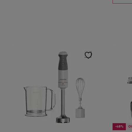
-48%
O