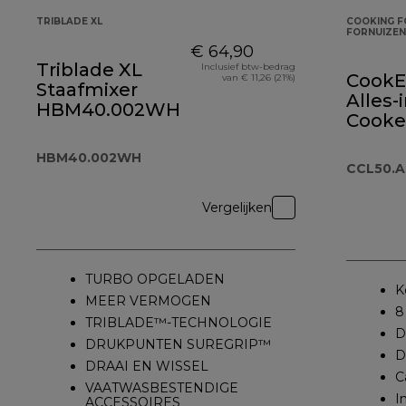
TRIBLADE XL
COOKING F
FORNUIZEN
€ 64,90
Triblade XL
Inclusief btw-bedrag
CookE
van € 11,26 (21%)
Staafmixer
Alles-
HBM40.002WH
Cooke
CCL50
HBM40.002WH
CCL50.
Vergelijken
TURBO OPGELADEN
K
MEER VERMOGEN
8
TRIBLADE™-TECHNOLOGIE
D
DRUKPUNTEN SUREGRIP™
D
DRAAI EN WISSEL
C
VAATWASBESTENDIGE
I
ACCESSOIRES