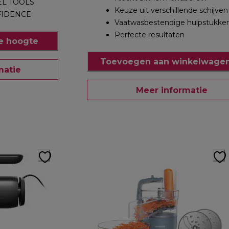
EL TOOLS
Keuze uit verschillende schijven
FIDENCE
Vaatwasbestendige hulpstukke
Perfecte resultaten
e hoogte
Toevoegen aan winkelwagen
matie
Meer informatie