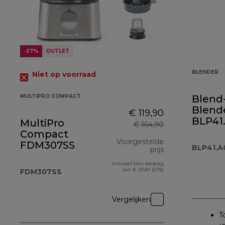
-27%
OUTLET
BLENDER
Niet op voorraad
MULTIPRO COMPACT
Blend
Blend
€ 119,90
BLP4
MultiPro
€ 164,90
Compact
Voorgestelde
FDM307SS
BLP41.
prijs
Inclusief btw-bedrag
originele prijs 
van € 20,81 (21%)
FDM307SS
Vergelijken
T