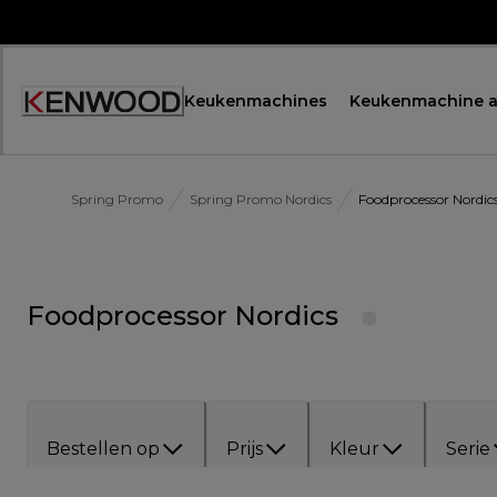
Skip
to
Content
Keukenmachines
Keukenmachine a
Spring Promo
Spring Promo Nordics
Foodprocessor Nordic
Foodprocessor Nordics
Bestellen op
Prijs
Kleur
Serie