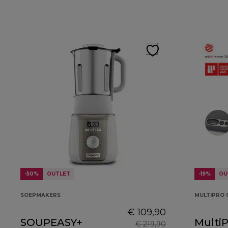
-50%
OUTLET
-19%
OU
SOEPMAKERS
MULTIPRO 
€ 109,90
SOUPEASY+
MultiP
€ 219,90