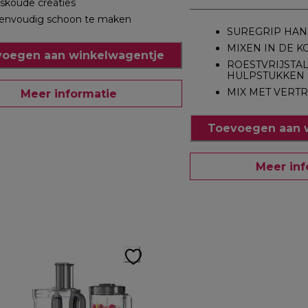
Jskoude creaties
envoudig schoon te maken
SUREGRIP HAN
MIXEN IN DE 
oegen aan winkelwagentje
ROESTVRIJSTA
HULPSTUKKEN
MIX MET VER
Meer informatie
Toevoegen aan 
Meer inf