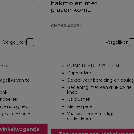
hakmolen met
glazen kom
CHP62.400SI
CHP62.400SI
Vergelijken
Vergelijken
este
QUAD BLADE-SYSTEEM
Dripper Pro
gelijks van te
Deksel voor bereiding en opsla
Bediening met één druk op de
wenk
knop
andbereik
IJs crushen
ie je nodig hebt
Kleine spatel
ge accessoires
Vaatwasserbestendige
onderdelen
winkelwagentje