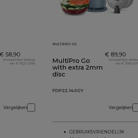
MULTIPRO GO
€ 58,90
€ 89,90
MultiPro Go
Inclusief btw-bedrag
Inclusief btw-bedr
van € 10,22 (21%)
van € 15,60 (21
with extra 2mm
disc
FDP22.140GY
Vergelijken
Vergelijken
GEBRUIKSVRIENDELIJK