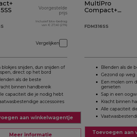
act+
MultiPro
Voorgestelde
5SS
Compact+
prijs
FDM316SS
Inclusief btw-bedrag
€ 219,90
originele prijs € 194,99
van € 27,40 (21%)
SS
FDM316SS
Vergelijken
n blokjes snijden, dun snijden of
Blenden als de b
aspen, direct op het bord
Gezond op weg
lenden als de beste
Een molen om da
racht binnen handbereik
genieten
lle capaciteit die je nodig hebt
Sap in een oog
aatwasbestendige accessoires
Kracht binnen h
Alle capaciteit d
Vaatwasbestendi
oegen aan winkelwagentje
Toevoegen aan 
Meer informatie