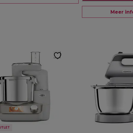
Meer inf
UTLET