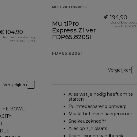
MULTIPRO EXPRESS
€ 194,90
MultiPro
Inclusief btw-bedr
van € 33,83 (21
Express Zilver
€ 104,90
FDP65.820SI
Inclusief btw-bedrag
van € 18,21 (21%)
FDP65.820SI
Vergelijken
Vergelijken
Alles wat je nodig heeft om te
starten
Ruimtebesparend ontwerp
 THE BOWL
Maakt het leven aangenamer
ACITY
Snelkeuzeknop™
WL
Alles op zijn plaats
NDLE
Kracht binnen handbereik