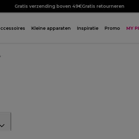
Gratis verzending boven 49€
Gratis retourneren
ccessoires
Kleine apparaten
Inspiratie
Promo
MY P
s