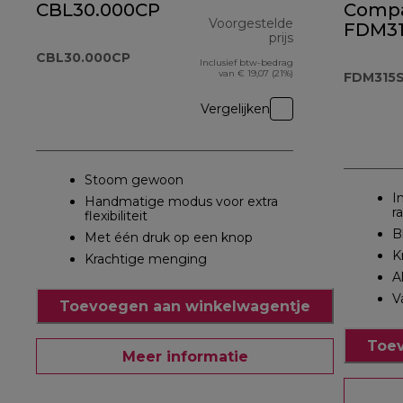
CBL30.000CP
Comp
Voorgestelde
FDM31
prijs
CBL30.000CP
Inclusief btw-bedrag
originele prijs 
van € 19,07 (21%)
FDM315
Vergelijken
Stoom gewoon
I
Handmatige modus voor extra
r
flexibiliteit
B
Met één druk op een knop
K
Krachtige menging
A
V
Toevoegen aan winkelwagentje
Toev
Meer informatie