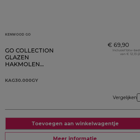
KENWOOD GO
€ 69,90
GO COLLECTION
Inclusief btw-be
van € 12,13 (
GLAZEN
HAKMOLEN
KAG30.000GY
KAG30.000GY
Vergelijken
Toevoegen aan winkelwagentje
Meer informatie