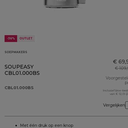
-36%
OUTLET
SOEPMAKERS
€ 69,
SOUPEASY
€ 109
CBL01.000BS
Voorgeste
pr
CBL01.000BS
Inclusief btw-be
van € 12,13 (
Vergelijken
Met één druk op een knop