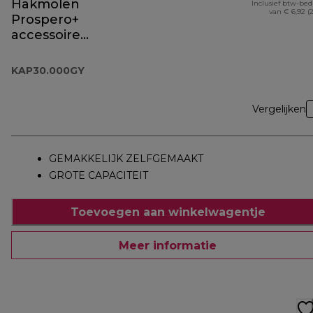
Hakmolen
Inclusief btw-be
van € 6,92 (
Prospero+
accessoire
KAP30.000GY
KAP30.000GY
Vergelijken
GEMAKKELIJK ZELFGEMAAKT
GROTE CAPACITEIT
Toevoegen aan winkelwagentje
Meer informatie