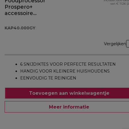
Foodprocessor
Inclusief btw-be
van € 11,26 (
Prospero+
accessoire
KAP40.000GY
KAP40.000GY
Vergelijken
6 SNIJDIKTES VOOR PERFECTE RESULTATEN
HANDIG VOOR KLEINERE HUISHOUDENS
EENVOUDIG TE REINIGEN
Toevoegen aan winkelwagentje
Meer informatie