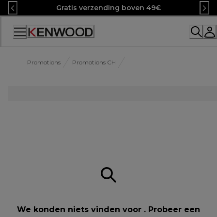
Skip
Gratis verzending boven 49€
to
Content
Promotions
Promotions CH
We konden niets vinden voor . Probeer een