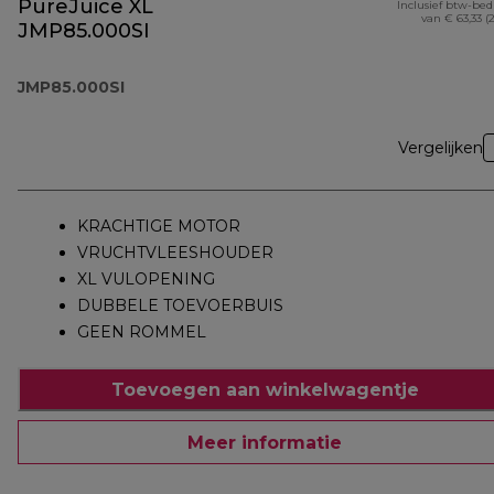
PureJuice XL
Inclusief btw-be
van € 63,33 (
JMP85.000SI
JMP85.000SI
Vergelijken
KRACHTIGE MOTOR
VRUCHTVLEESHOUDER
XL VULOPENING
DUBBELE TOEVOERBUIS
GEEN ROMMEL
Toevoegen aan winkelwagentje
Meer informatie