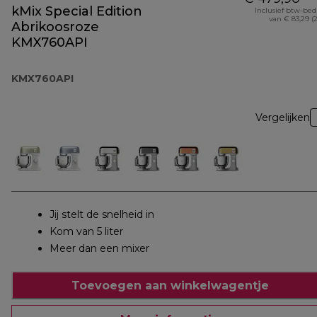
kMix Special Edition
Inclusief btw-be
van € 83,29 (
Abrikoosroze
KMX760API
KMX760API
Vergelijken
Jij stelt de snelheid in
Kom van 5 liter
Meer dan een mixer
Toevoegen aan winkelwagentje