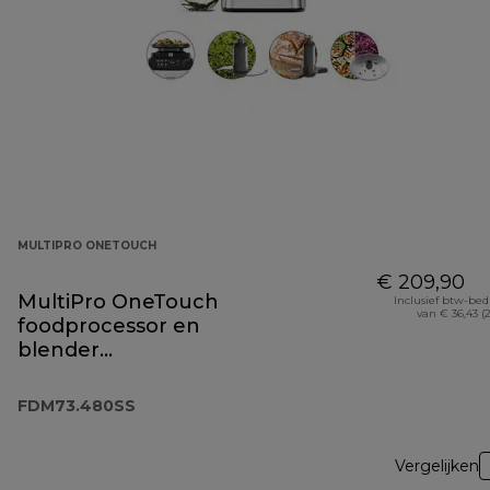
MULTIPRO ONETOUCH
€ 209,90
MultiPro OneTouch
Inclusief btw-be
van € 36,43 (
foodprocessor en
blender
FDM73.480SS
FDM73.480SS
Vergelijken