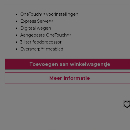
OneTouch™ voorinstellingen
Express Serve™
Digitaal wegen
Aangepaste OneTouch™
3 liter foodprocessor
Eversharp™ mesblad
Toevoegen aan winkelwagentje
Meer informatie