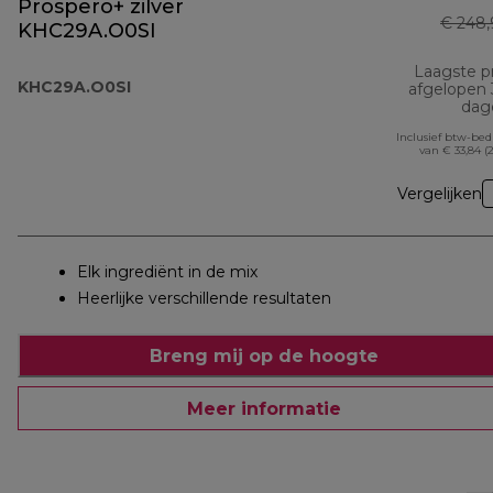
Prospero+ zilver
€ 248,
KHC29A.O0SI
Laagste pr
KHC29A.O0SI
afgelopen
dag
Inclusief btw-be
van € 33,84 (
Vergelijken
Elk ingrediënt in de mix
Heerlijke verschillende resultaten
Breng mij op de hoogte
Meer informatie