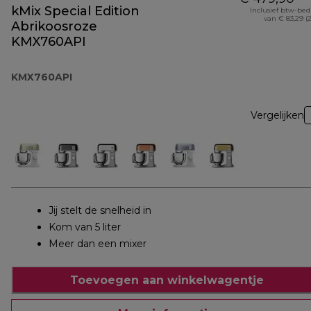
kMix Special Edition
Inclusief btw-be
van € 83,29 (
Abrikoosroze
KMX760API
KMX760API
Vergelijken
Jij stelt de snelheid in
Kom van 5 liter
Meer dan een mixer
Toevoegen aan winkelwagentje