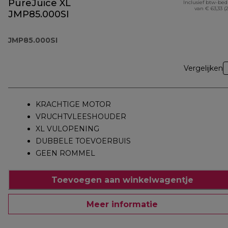
PureJuice XL
Inclusief btw-be
van € 63,33 (
JMP85.000SI
JMP85.000SI
Vergelijken
KRACHTIGE MOTOR
VRUCHTVLEESHOUDER
XL VULOPENING
DUBBELE TOEVOERBUIS
GEEN ROMMEL
Toevoegen aan winkelwagentje
Meer informatie