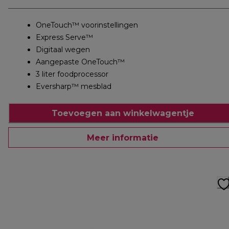
OneTouch™ voorinstellingen
Express Serve™
Digitaal wegen
Aangepaste OneTouch™
3 liter foodprocessor
Eversharp™ mesblad
Toevoegen aan winkelwagentje
Meer informatie