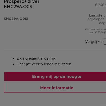
Prospero+ zilver
€ 248,
KHC29A.O0SI
Laagste pr
KHC29A.O0SI
afgelopen
dag
Inclusief btw-be
van € 33,84 (
Vergelijken
Elk ingrediënt in de mix
Heerlijke verschillende resultaten
Breng mij op de hoogte
Meer informatie