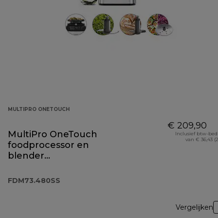
MULTIPRO ONETOUCH
€ 209,90
MultiPro OneTouch
Inclusief btw-be
van € 36,43 (
foodprocessor en
blender
FDM73.480SS
FDM73.480SS
Vergelijken