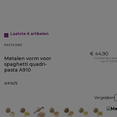
Laatste 6
artikelen
PASTA DIES
€ 44,90
Metalen vorm voor
Inclusief btw-be
van € 7,79 (
spaghetti quadri-
pasta A910
A910/5
Vergelijken