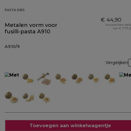
PASTA DIES
€ 44,90
Metalen vorm voor
Inclusief btw-be
van € 7,79 (
fusilli-pasta A910
A910/9
Vergelijken
Toevoegen aan winkelwagentje