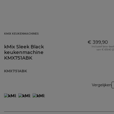
KMIX KEUKENMACHINES
€ 399,90
kMix Sleek Black
Inclusief btw-be
van € 69,40 (
keukenmachine
KMX751ABK
KMX751ABK
Vergelijken