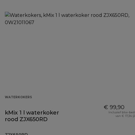
WATERKOKERS
€ 99,90
kMix 1 l waterkoker
Inclusief btw-be
van € 17,34 (
rood ZJX650RD
ZJX650RD