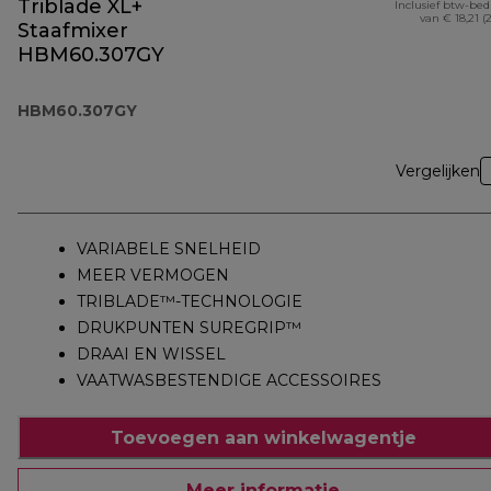
Triblade XL+
Inclusief btw-be
van € 18,21 (
Staafmixer
HBM60.307GY
HBM60.307GY
Vergelijken
VARIABELE SNELHEID
MEER VERMOGEN
TRIBLADE™-TECHNOLOGIE
DRUKPUNTEN SUREGRIP™
DRAAI EN WISSEL
VAATWASBESTENDIGE ACCESSOIRES
Toevoegen aan winkelwagentje
Meer informatie