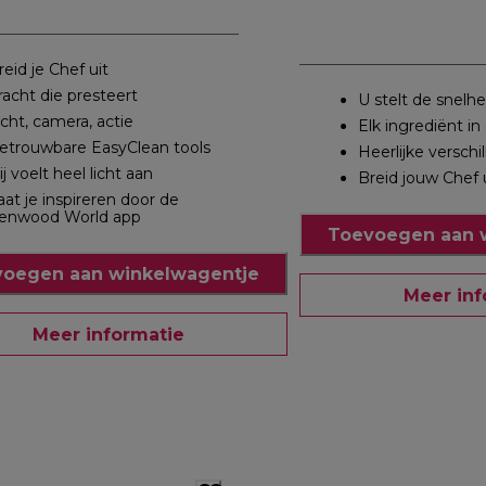
reid je Chef uit
racht die presteert
U stelt de snelhe
icht, camera, actie
Elk ingrediënt in
etrouwbare EasyClean tools
Heerlijke verschi
ij voelt heel licht aan
Breid jouw Chef 
aat je inspireren door de
enwood World app
Toevoegen aan 
oegen aan winkelwagentje
Meer inf
Meer informatie