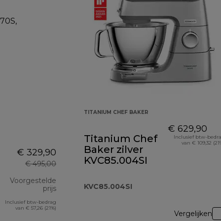
TITANIUM CHEF BAKER
€ 629,90
Titanium Chef
Inclusief btw-bedr
van € 109,32 (21
Baker zilver
€ 329,90
KVC85.004SI
€ 495,00
Voorgestelde
KVC85.004SI
prijs
Inclusief btw-bedrag
originele prijs € 495,00
van € 57,26 (21%)
Vergelijken