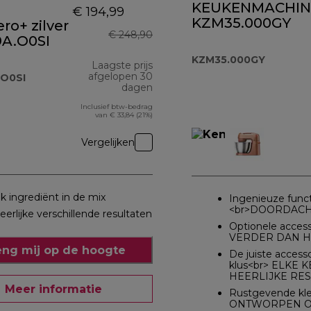
KEUKENMACHIN
€ 194,99
KZM35.000GY
ro+ zilver
€ 248,90
A.O0SI
KZM35.000GY
Laagste prijs
afgelopen 30
O0SI
dagen
Inclusief btw-bedrag
van € 33,84 (21%)
Vergelijken
lk ingrediënt in de mix
Ingenieuze funct
<br>DOORDACH
eerlijke verschillende resultaten
Optionele acces
VERDER DAN H
eng mij op de hoogte
De juiste access
klus<br> ELKE 
HEERLIJKE RE
Meer informatie
Rustgevende kle
ONTWORPEN OM