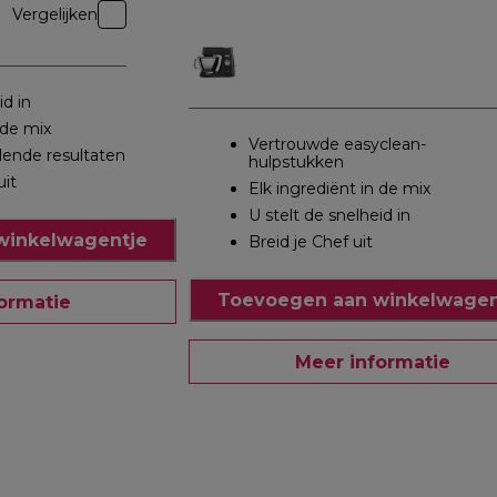
Vergelijken
id in
 de mix
Vertrouwde easyclean-
llende resultaten
hulpstukken
uit
Elk ingrediënt in de mix
U stelt de snelheid in
winkelwagentje
Breid je Chef uit
Toevoegen aan winkelwagen
ormatie
Meer informatie