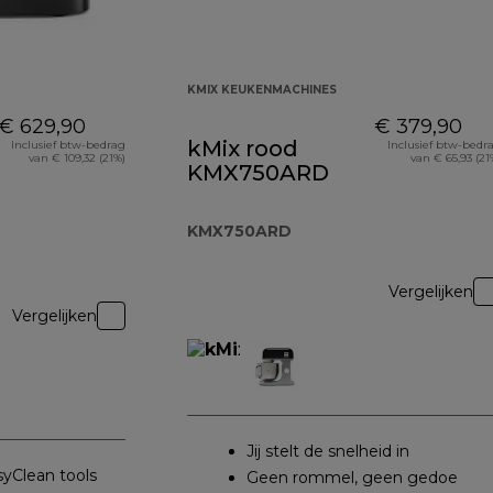
KMIX KEUKENMACHINES
€ 629,90
€ 379,90
kMix rood
Inclusief btw-bedrag
Inclusief btw-bedr
van € 109,32 (21%)
van € 65,93 (21
KMX750ARD
KMX750ARD
Vergelijken
Vergelijken
Jij stelt de snelheid in
yClean tools
Geen rommel, geen gedoe