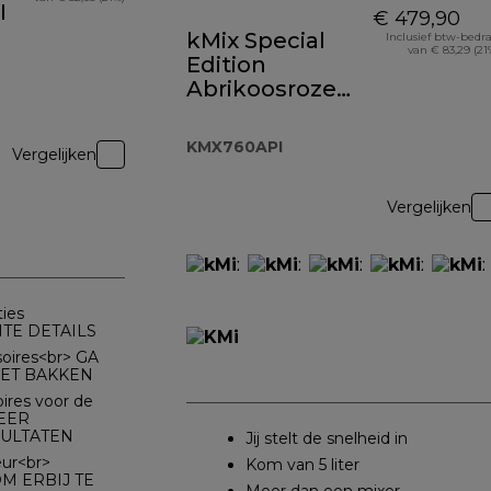
E
€ 479,90
kMix Special
Inclusief btw-bedr
van € 83,29 (21
Edition
Abrikoosroze
KMX760API
KMX760API
Vergelijken
Vergelijken
ies
TE DETAILS
soires<br> GA
ET BAKKEN
oires voor de
KEER
SULTATEN
Jij stelt de snelheid in
ur<br>
Kom van 5 liter
 ERBIJ TE