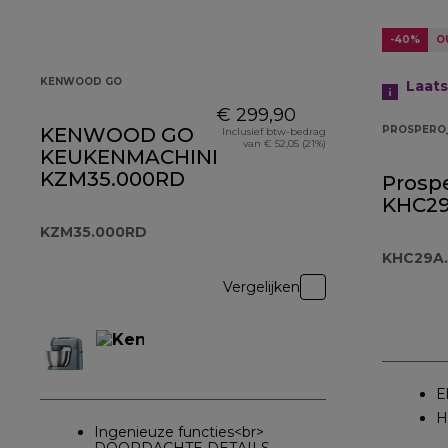
-40%
O
KENWOOD GO
Laats
€ 299,90
KENWOOD GO
PROSPERO
Inclusief btw-bedrag
van € 52,05 (21%)
KEUKENMACHINE
KZM35.000RD
Prospe
KHC29
KZM35.000RD
KHC29A.
Vergelijken
E
H
Ingenieuze functies<br>