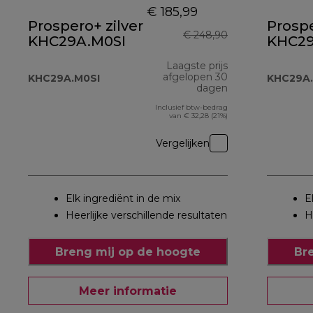
€ 185,99
Prospero+ zilver
Prospe
€ 248,90
KHC29A.M0SI
KHC29
Laagste prijs
afgelopen 30
KHC29A.M0SI
KHC29A.
dagen
Inclusief btw-bedrag
van € 32,28 (21%)
Vergelijken
Elk ingrediënt in de mix
E
Heerlijke verschillende resultaten
H
Breng mij op de hoogte
Br
Meer informatie