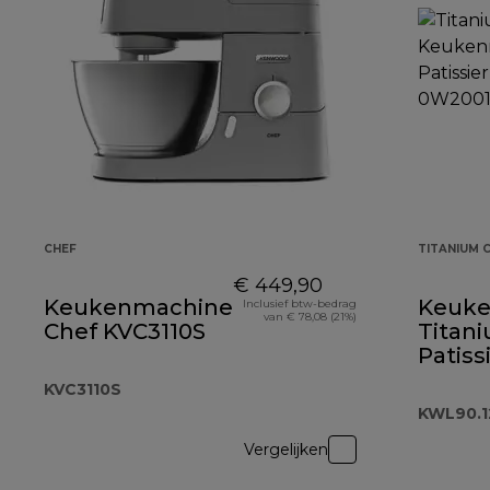
CHEF
TITANIUM C
€ 449,90
Keukenmachine
Keuk
Inclusief btw-bedrag
van € 78,08 (21%)
Chef KVC3110S
Titan
Patiss
KWL90
KVC3110S
KWL90.1
Vergelijken