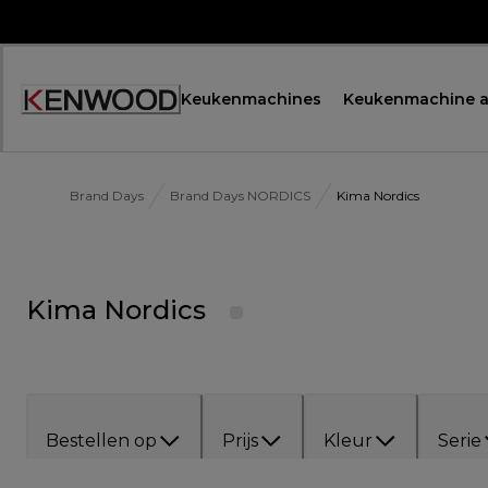
Skip
to
Content
Keukenmachines
Keukenmachine a
Brand Days
Brand Days NORDICS
Kima Nordics
Kima Nordics
Bestellen op
Prijs
Kleur
Serie