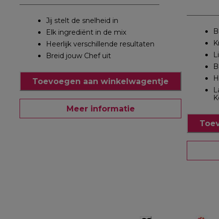
Jij stelt de snelheid in
B
Elk ingrediënt in de mix
K
Heerlijk verschillende resultaten
L
Breid jouw Chef uit
B
H
Toevoegen aan winkelwagentje
L
K
Meer informatie
Toev