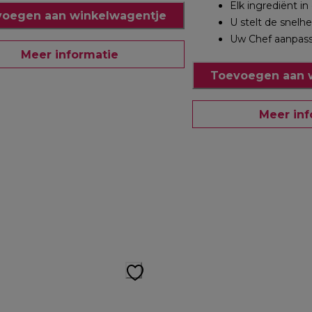
Elk ingrediënt in
oegen aan winkelwagentje
U stelt de snelhe
Uw Chef aanpas
Meer informatie
Toevoegen aan 
Meer inf