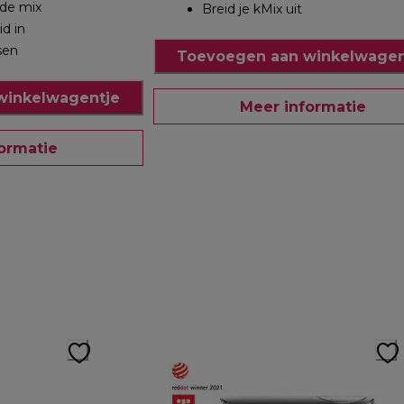
 de mix
Breid je kMix uit
id in
sen
Toevoegen aan winkelwagen
winkelwagentje
Meer informatie
ormatie