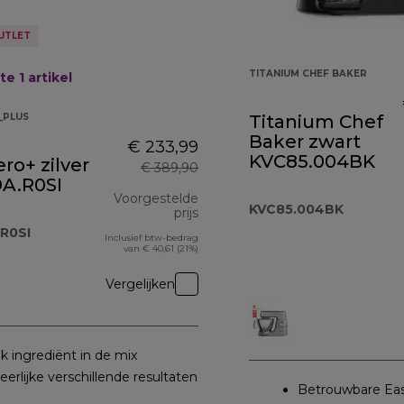
UTLET
TITANIUM CHEF BAKER
te 1
artikel
_PLUS
Titanium Chef
Baker zwart
€ 233,99
KVC85.004BK
ro+ zilver
€ 389,90
A.R0SI
Voorgestelde
KVC85.004BK
prijs
R0SI
Inclusief btw-bedrag
originele prijs € 389,90
van € 40,61 (21%)
Vergelijken
lk ingrediënt in de mix
eerlijke verschillende resultaten
Betrouwbare Eas