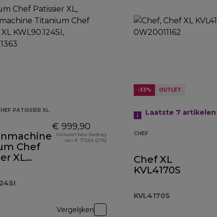
-33%
OUTLET
HEF PATISSIER XL
Laatste 7
artikelen
€ 999,90
enmachine
CHEF
Inclusief btw-bedrag
van € 173,54 (21%)
ium Chef
ier XL
Chef XL
.124SI
KVL4170S
24SI
KVL4170S
Vergelijken