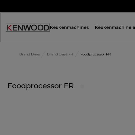
Skip
to
Content
Keukenmachines
Keukenmachine a
Brand Days
Brand Days FR
Foodprocessor FR
Foodprocessor FR