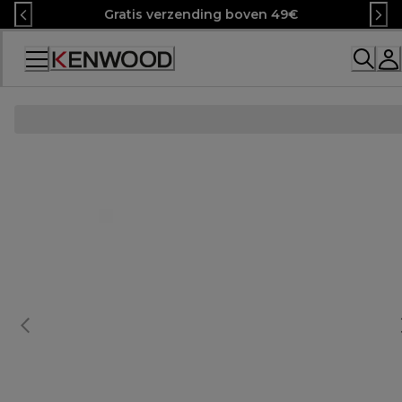
Skip
Gratis verzending boven 49€
to
Content
Accessibility
Statement