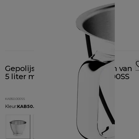
Gepolijste roestvrijstalen kom van
5 liter met handvat KAB50.000SS
KAB50.000SS
Kleur
:
KAB50.000SS