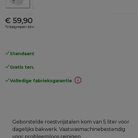
€ 59,90
*Inbegrepen btw
Standaard gratis verzending
vanaf € 49
Gratis terugsturen
.
Volledige fabrieksgarantie
.
Geborstelde roestvrijstalen kom van 5 liter voor
dagelijks bakwerk. Vaatwasmachinebestendig
voor probleemloos reinigen.