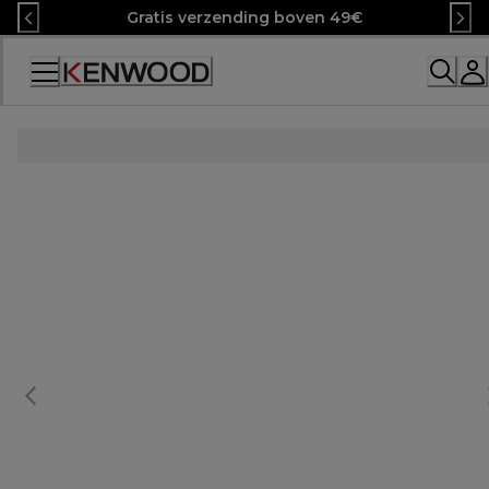
Skip
Gratis verzending boven 49€
to
Content
Accessibility
Statement