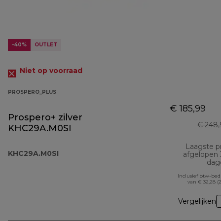
-40%
OUTLET
Niet op voorraad
PROSPERO_PLUS
€ 185,99
Prospero+ zilver
€ 248,
KHC29A.M0SI
Laagste pr
KHC29A.M0SI
afgelopen
dag
Inclusief btw-be
van € 32,28 (
Vergelijken