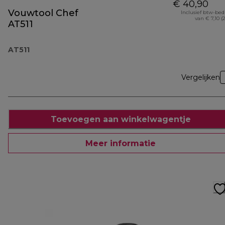
€ 40,90
Vouwtool Chef
Inclusief btw-be
van € 7,10 (
AT511
AT511
Vergelijken
Toevoegen aan winkelwagentje
Meer informatie