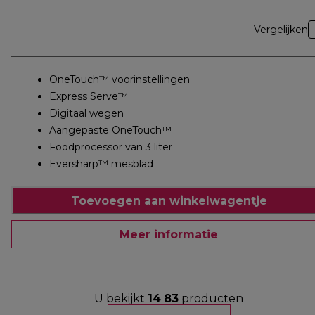
Vergelijken
OneTouch™ voorinstellingen
Express Serve™
Digitaal wegen
Aangepaste OneTouch™
Foodprocessor van 3 liter
Eversharp™ mesblad
Toevoegen aan winkelwagentje
Meer informatie
U bekijkt
14
83
producten