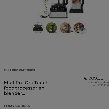
MULTIPRO ONETOUCH
€ 209,90
MultiPro OneTouch
Inclusief btw-be
van € 36,43 (
foodprocessor en
blender
FDM73.480SS
FDM73.480SS