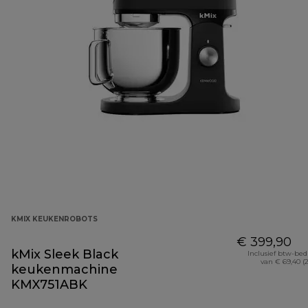
KMIX KEUKENROBOTS
€ 399,90
kMix Sleek Black
Inclusief btw-be
van € 69,40 (
keukenmachine
KMX751ABK