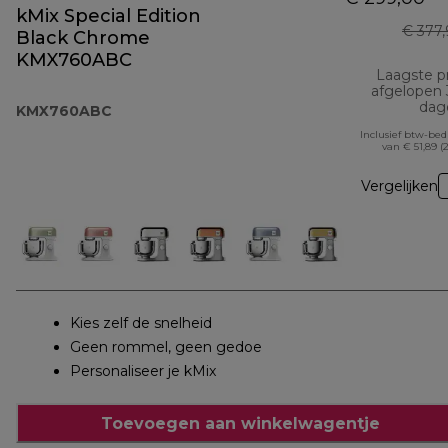
kMix Special Edition
€ 377
Black Chrome
KMX760ABC
Laagste pr
afgelopen
dag
KMX760ABC
Inclusief btw-be
van € 51,89 (
Vergelijken
Kies zelf de snelheid
Geen rommel, geen gedoe
Personaliseer je kMix
Toevoegen aan winkelwagentje