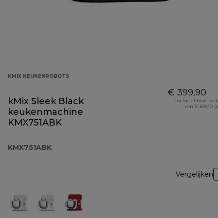
KMIX KEUKENROBOTS
€ 399,90
kMix Sleek Black
Inclusief btw-be
van € 69,40 (
keukenmachine
KMX751ABK
KMX751ABK
Vergelijken