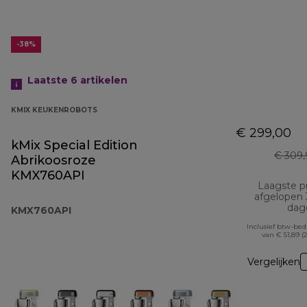
-38%
Laatste 6
artikelen
KMIX KEUKENROBOTS
€ 299,00
kMix Special Edition
€ 309,
Abrikoosroze
KMX760API
Laagste pr
afgelopen
dag
KMX760API
Inclusief btw-be
van € 51,89 (
Vergelijken