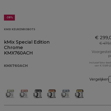
-38%
KMIX KEUKENROBOTS
€ 299,
kMix Special Edition
€ 479
Chrome
Voorgeste
KMX760ACH
pr
Inclusief btw-be
KMX760ACH
van € 51,89 (
Vergelijken