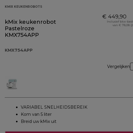
KMIX KEUKENROBOTS
€ 449,90
kMix keukenrobot
Inclusief btw-be
van € 78,08 (
Pastelroze
KMX754APP
KMX754APP
Vergelijken
VARIABEL SNELHEIDSBEREIK
Kom van 5 liter
Breid uw kMix uit