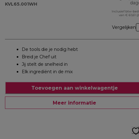
dag
KVL65.001WH
Inclusief btw-be
van € 61,61 (
Vergelijken
De tools die je nodig hebt
Breid je Chef uit
Jij stelt de snelheid in
Elk ingrediënt in de mix
Toevoegen aan winkelwagentje
Meer informatie