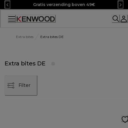
Skip
Gratis verzending boven 49€
to
Content
Accessibility
Statement
Extra bites
Extra bites DE
Extra bites DE
Filter