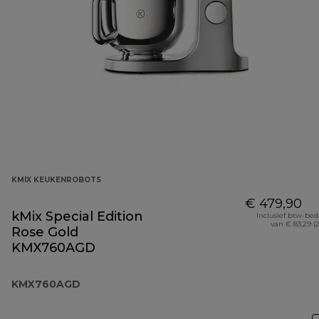
KMIX KEUKENROBOTS
€ 479,90
kMix Special Edition
Inclusief btw-be
van € 83,29 (
Rose Gold
KMX760AGD
KMX760AGD