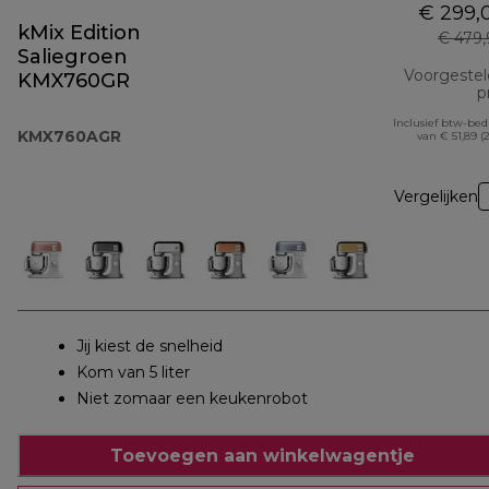
€ 299,
kMix Edition
€ 479
Saliegroen
Voorgeste
KMX760GR
pr
Inclusief btw-be
KMX760AGR
van € 51,89 (
Vergelijken
Jij kiest de snelheid
Kom van 5 liter
Niet zomaar een keukenrobot
Toevoegen aan winkelwagentje