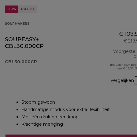
-50%
OUTLET
SOUPMAKERS
€ 109,
SOUPEASY+
€ 219
CBL30.000CP
Voorgeste
pr
CBL30.000CP
Inclusief btw-be
van € 19,07 (
Vergelijken
Stoom gewoon
Handmatige modus voor extra flexibiliteit
Met één druk op een knop
Krachtige menging