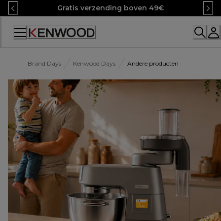
Skip
Gratis verzending boven 49€
to
Content
Accessibility
Statement
Brand Days
Kenwood Days
Andere producten