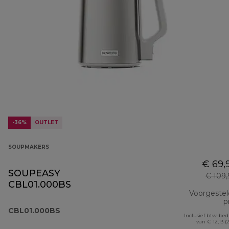
-36%
OUTLET
SOUPMAKERS
€ 69,
SOUPEASY
€ 109
CBL01.000BS
Voorgeste
pr
CBL01.000BS
Inclusief btw-be
van € 12,13 (