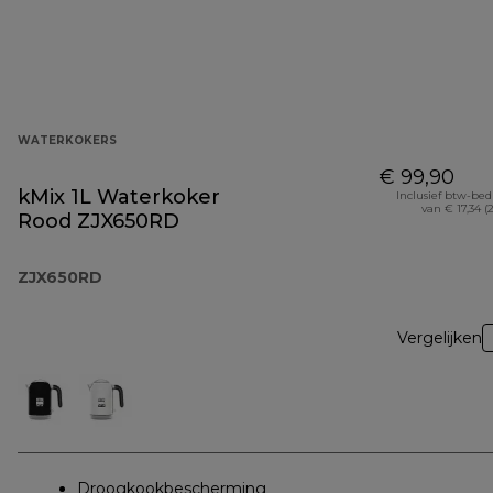
WATERKOKERS
€ 99,90
kMix 1L Waterkoker
Inclusief btw-be
van € 17,34 (
Rood ZJX650RD
ZJX650RD
Vergelijken
Droogkookbescherming