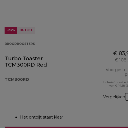
-23%
OUTLET
BROODROOSTERS
€ 83,
Turbo Toaster
€ 108
TCM300RD Red
Voorgeste
pr
TCM300RD
Inclusief btw-be
van € 14,58 (
Vergelijken
Het ontbijt staat klaar