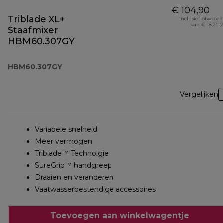
€ 104,90
Triblade XL+
Inclusief btw-be
van € 18,21 (
Staafmixer
HBM60.307GY
HBM60.307GY
Vergelijken
Variabele snelheid
Meer vermogen
Triblade™ Technolgie
SureGrip™ handgreep
Draaien en veranderen
Vaatwasserbestendige accessoires
Toevoegen aan winkelwagentje