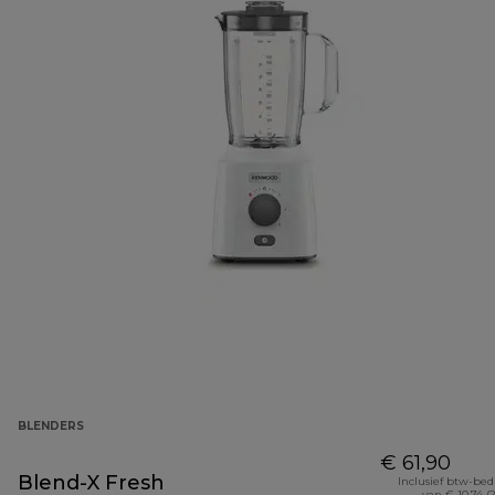
BLENDERS
€ 61,90
Blend-X Fresh
Inclusief btw-be
van € 10,74 (