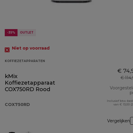
-35%
OUTLET
Niet op voorraad
KOFFIEZETAPPARATEN
€ 74,
kMix
€ 114
Koffiezetapparaat
Voorgeste
COX750RD Rood
pr
Inclusief btw-be
COX750RD
van € 13,00 (
Vergelijken