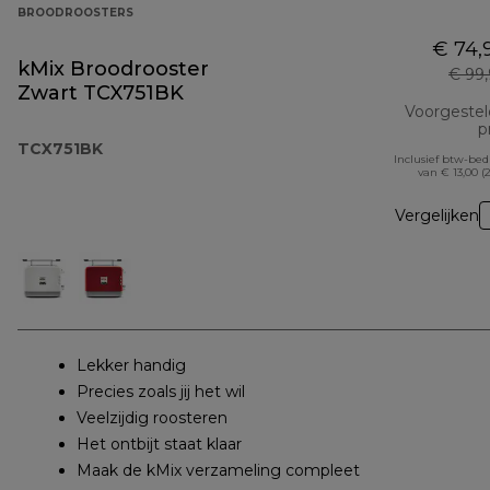
BROODROOSTERS
€ 74,
kMix Broodrooster
€ 99
Zwart TCX751BK
Voorgeste
pr
TCX751BK
Inclusief btw-be
van € 13,00 (
Vergelijken
Lekker handig
Precies zoals jij het wil
Veelzijdig roosteren
Het ontbijt staat klaar
Maak de kMix verzameling compleet