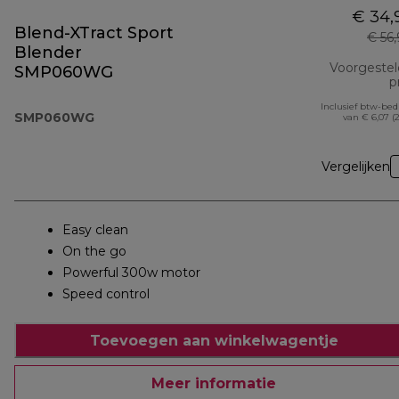
€ 34,
Blend-XTract Sport
€ 56
Blender
Voorgeste
SMP060WG
pr
Inclusief btw-be
SMP060WG
van € 6,07 (
Vergelijken
Easy clean
On the go
Powerful 300w motor
Speed control
Toevoegen aan winkelwagentje
Meer informatie