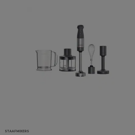
STAAFMIXERS