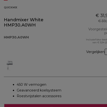
QUICKMIX
€ 31,
Handmixer White
€ 39
HMP30.A0WH
Voorgeste
pr
HMP30.A0WH
Inclusief btw-be
van € 5,54 (
Vergelijken
450 W vermogen
Geavanceerd koelsysteem
Roestvrijstalen accessoires