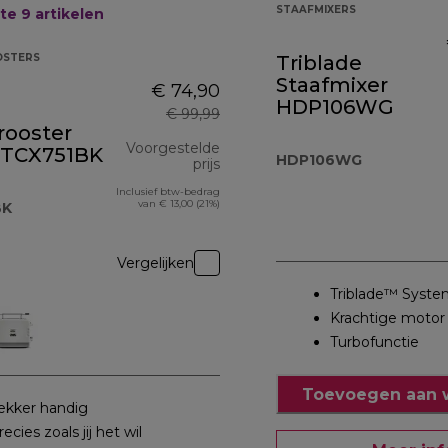
STAAFMIXERS
ste 9
artikelen
STERS
Triblade
Staafmixer
€ 74,90
HDP106WG
€ 99,99
rooster
Voorgestelde
 TCX751BK
HDP106WG
prijs
Inclusief btw-bedrag
 114,90
originele prijs € 99,99
van € 13,00 (21%)
BK
Vergelijken
Triblade™ Syste
Krachtige motor
Turbofunctie
Toevoegen aan 
ekker handig
recies zoals jij het wil