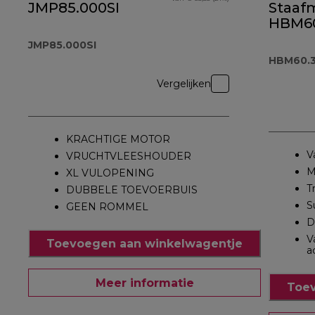
JMP85.000SI
Staaf
HBM60
JMP85.000SI
HBM60.
Vergelijken
KRACHTIGE MOTOR
V
VRUCHTVLEESHOUDER
M
XL VULOPENING
T
DUBBELE TOEVOERBUIS
S
GEEN ROMMEL
D
V
Toevoegen aan winkelwagentje
a
Meer informatie
Toev