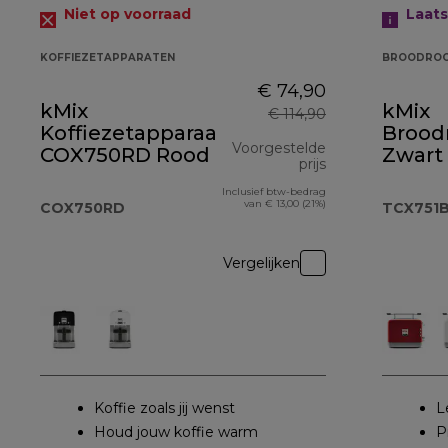
Niet op voorraad
Laat
KOFFIEZETAPPARATEN
BROODROO
€ 74,90
kMix
kMix
€ 114,90
Koffiezetapparaat
Brood
Voorgestelde
COX750RD Rood
Zwart
prijs
Inclusief btw-bedrag
originele prijs €
van € 13,00 (21%)
COX750RD
TCX751
Vergelijken
Koffie zoals jij wenst
L
Houd jouw koffie warm
P