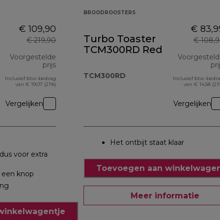
BROODROOSTERS
€ 109,90
€ 83,9
Turbo Toaster
€ 219,90
€ 108,
TCM300RD Red
Voorgestelde
Voorgestel
prijs
pri
TCM300RD
Inclusief btw-bedrag
Inclusief btw-bedr
originele prijs € 219,90
van € 19,07 (21%)
van € 14,58 (21
Vergelijken
Vergelijken
Het ontbijt staat klaar
us voor extra
Toevoegen aan winkelwagen
 een knop
ing
Meer informatie
winkelwagentje