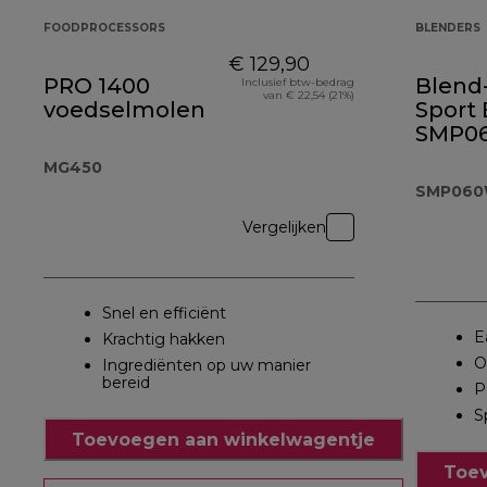
FOODPROCESSORS
BLENDERS
€ 129,90
PRO 1400
Blend
Inclusief btw-bedrag
van € 22,54 (21%)
voedselmolen
Sport
SMP0
MG450
SMP06
Vergelijken
Snel en efficiënt
E
Krachtig hakken
O
Ingrediënten op uw manier
bereid
P
S
Toevoegen aan winkelwagentje
Toev