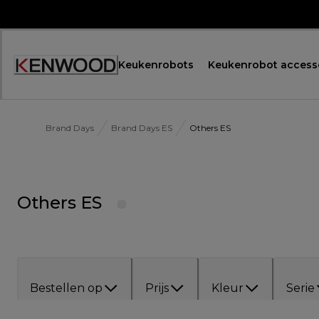
Skip
to
Content
Keukenrobots
Keukenrobot access
Accessibility
Statement
Brand Days
Brand Days ES
Others ES
Others ES
Bestellen op
Prijs
Kleur
Serie