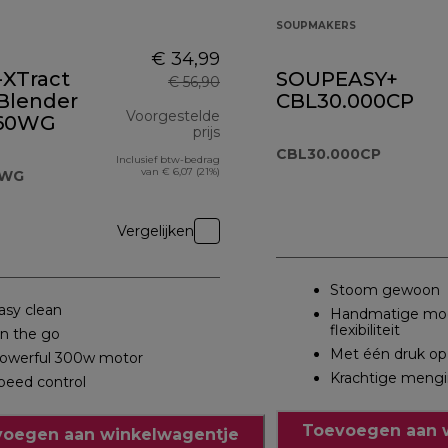
SOUPMAKERS
€ 34,99
-XTract
SOUPEASY+
€ 56,90
 Blender
CBL30.000CP
Voorgestelde
60WG
prijs
CBL30.000CP
Inclusief btw-bedrag
originele prijs € 56,90
van € 6,07 (21%)
0WG
Vergelijken
Stoom gewoon
asy clean
Handmatige mod
flexibiliteit
n the go
Met één druk op
owerful 300w motor
Krachtige meng
peed control
Toevoegen aan 
oegen aan winkelwagentje