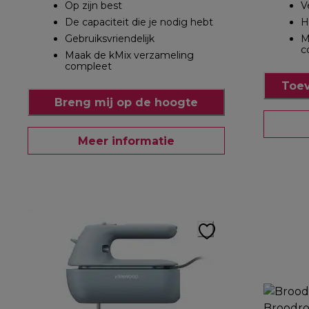
Op zijn best
V
De capaciteit die je nodig hebt
H
Gebruiksvriendelijk
M
c
Maak de kMix verzameling
compleet
Toev
Breng mij op de hoogte
Meer informatie