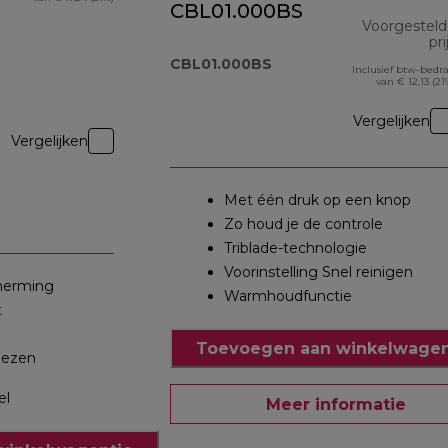
CBL01.000BS
Voorgestel
pri
CBL01.000BS
Inclusief btw-bedr
van € 12,13 (21
Vergelijken
Vergelijken
Met één druk op een knop
Zo houd je de controle
Triblade-technologie
Voorinstelling Snel reinigen
herming
Warmhoudfunctie
t
Toevoegen aan winkelwagen
lezen
el
Meer informatie