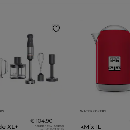
RS
WATERKOKERS
€ 104,90
de XL+
kMix 1L
Inclusief btw-bedrag
van € 18,21 (21%)