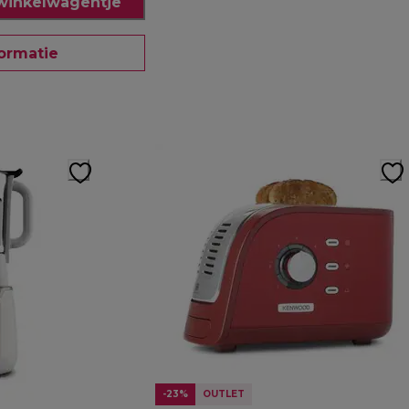
winkelwagentje
ormatie
-23%
OUTLET