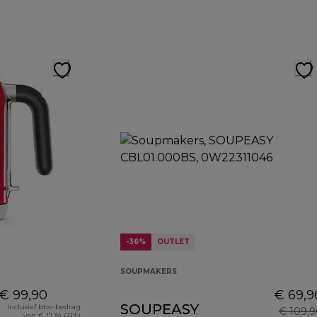
-36%
OUTLET
SOUPMAKERS
€ 99,90
€ 69,9
SOUPEASY
Inclusief btw-bedrag
€ 109,
van € 17,34 (21%)