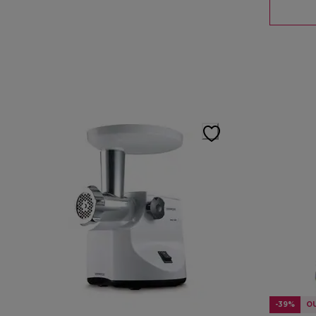
-39%
O