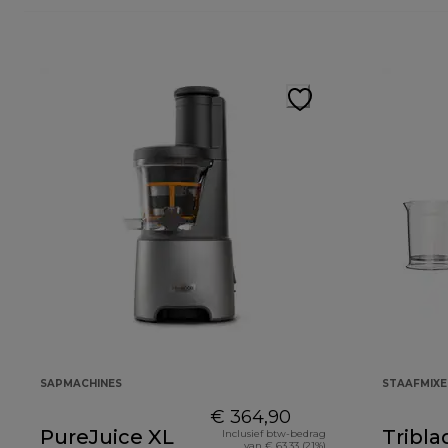
SAPMACHINES
STAAFMIXE
€ 364,90
PureJuice XL
Tribla
Inclusief btw-bedrag
van € 63,33 (21%)