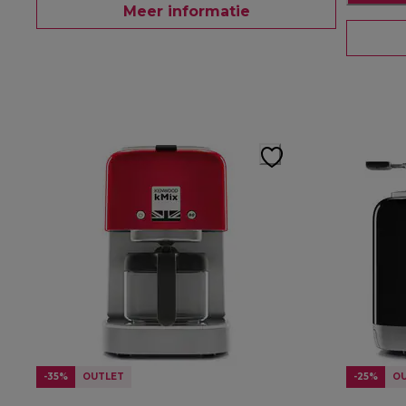
Meer informatie
-35%
OUTLET
-25%
O