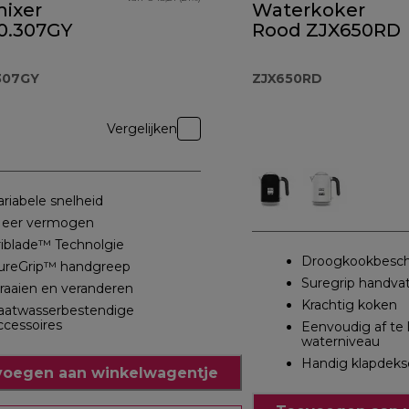
mixer
Waterkoker
.307GY
Rood ZJX650RD
307GY
ZJX650RD
Vergelijken
ariabele snelheid
eer vermogen
riblade™ Technolgie
Droogkookbesc
ureGrip™ handgreep
Suregrip handva
raaien en veranderen
Krachtig koken
aatwasserbestendige
ccessoires
Eenvoudig af te 
waterniveau
Handig klapdeks
oegen aan winkelwagentje