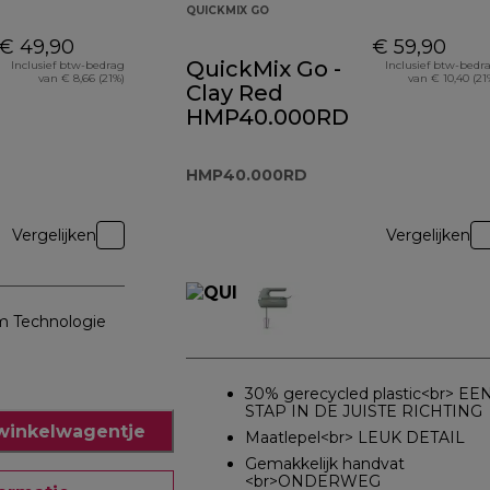
QUICKMIX GO
€ 49,90
€ 59,90
QuickMix Go -
Inclusief btw-bedrag
Inclusief btw-bedr
van € 8,66 (21%)
van € 10,40 (21
Clay Red
HMP40.000RD
HMP40.000RD
Vergelijken
Vergelijken
m Technologie
30% gerecycled plastic<br> EE
STAP IN DE JUISTE RICHTING
winkelwagentje
Maatlepel<br> LEUK DETAIL
Gemakkelijk handvat
<br>ONDERWEG