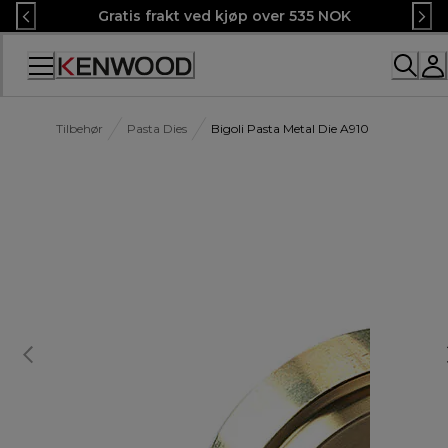
Skip
Gratis frakt ved kjøp over 535 NOK
to
Content
Tilbehør
Pasta Dies
Bigoli Pasta Metal Die A910