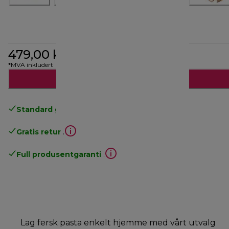
479,00 kr
*MVA inkludert
Legg til i handlekurven
Standard gratis levering
over 535 NOK
Gratis retur
.
Full produsentgaranti
.
Lag fersk pasta enkelt hjemme med vårt utvalg