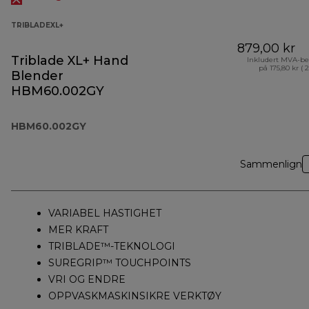
TRIBLADEXL+
879,00 kr
Triblade XL+ Hand
Inkludert MVA-be
på 175,80 kr ( 
Blender
HBM60.002GY
HBM60.002GY
Sammenlign
VARIABEL HASTIGHET
MER KRAFT
TRIBLADE™-TEKNOLOGI
SUREGRIP™ TOUCHPOINTS
VRI OG ENDRE
OPPVASKMASKINSIKRE VERKTØY