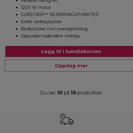
Variabel hastighet
1200 W motor
SUREGRIP™ BERØRINGSPUNKTER
Enkle verktøybytter
Beskyttelse mot overoppheting
Oppvaskmaskinsikre verktøy
Legg til i handlekurven
Oppdag mer
Du ser
10
på
10
produkter