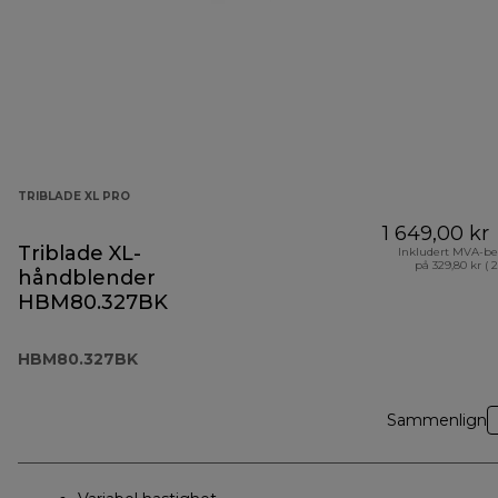
TRIBLADE XL PRO
1 649,00 kr
Triblade XL-
Inkludert MVA-be
på 329,80 kr ( 
håndblender
HBM80.327BK
HBM80.327BK
Sammenlign