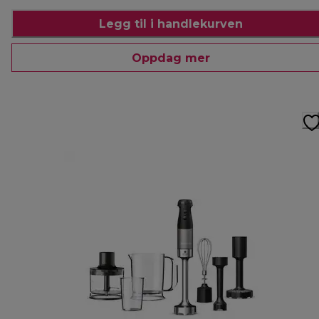
Legg til i handlekurven
Oppdag mer