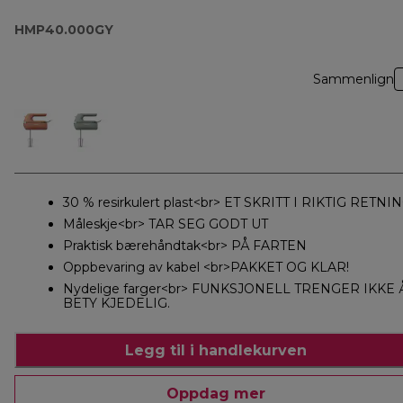
HMP40.000GY
Sammenlign
30 % resirkulert plast<br> ET SKRITT I RIKTIG RETNI
Måleskje<br> TAR SEG GODT UT
Praktisk bærehåndtak<br> PÅ FARTEN
Oppbevaring av kabel <br>PAKKET OG KLAR!
Nydelige farger<br> FUNKSJONELL TRENGER IKKE 
BETY KJEDELIG.
Legg til i handlekurven
Oppdag mer