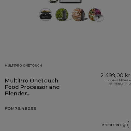
MULTIPRO ONETOUCH
2 499,00 kr
MultiPro OneTouch
Inkludert MVA-be
på 499,80 kr ( 
Food Processor and
Blender
FDM73.480SS
FDM73.480SS
Sammenlign