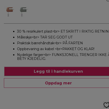
30 % resirkulert plast<br> ET SKRITT I RIKTIG RETNI
Måleskje<br> TAR SEG GODT UT
Praktisk bærehåndtak<br> PÅ FARTEN
Oppbevaring av kabel <br>PAKKET OG KLAR!
Nydelige farger<br> FUNKSJONELL TRENGER IKKE 
BETY KJEDELIG.
Legg til i handlekurven
Oppdag mer