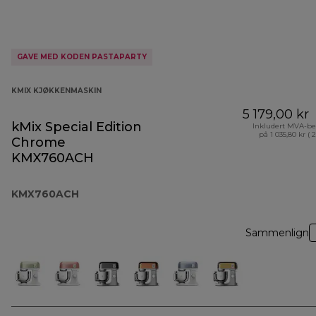
GAVE MED KODEN PASTAPARTY
KMIX KJØKKENMASKIN
5 179,00 kr
kMix Special Edition
Inkludert MVA-be
på 1 035,80 kr ( 
Chrome
KMX760ACH
KMX760ACH
Sammenlign