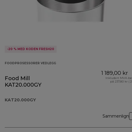
-20 % MED KODEN FRESH20
FOODPROSESSORER VEDLEGG
1 189,00 kr
Food Mill
Inkludert MVA-be
på 237,80 kr ( 
KAT20.000GY
KAT20.000GY
Sammenlign