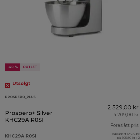
-40 %
OUTLET
Utsolgt
PROSPERO_PLUS
2 529,00 kr
Prospero+ Silver
4 209,00 kr
KHC29A.R0SI
Foreslått pris
Inkludert MVA-be
KHC29A.R0SI
på 505,80 kr ( 