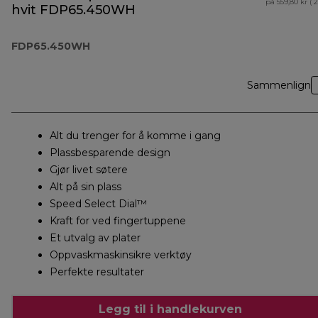
på 559,80 kr ( 
hvit FDP65.450WH
FDP65.450WH
Sammenlign
Alt du trenger for å komme i gang
Plassbesparende design
Gjør livet søtere
Alt på sin plass
Speed Select Dial™
Kraft for ved fingertuppene
Et utvalg av plater
Oppvaskmaskinsikre verktøy
Perfekte resultater
Legg til i handlekurven