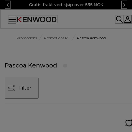
Skip
Gratis frakt ved kjøp over 535 NOK
to
Content
Promotions
Promotions PT
Pascoa Kenwood
Pascoa Kenwood
Filter