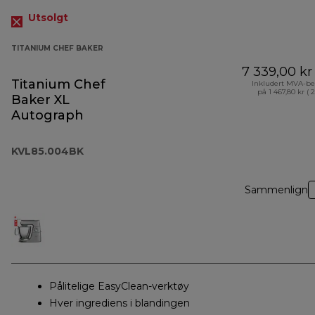
Utsolgt
TITANIUM CHEF BAKER
7 339,00 kr
Titanium Chef
Inkludert MVA-be
på 1 467,80 kr ( 
Baker XL
Autograph
KVL85.004BK
Sammenlign
Pålitelige EasyClean-verktøy
Hver ingrediens i blandingen