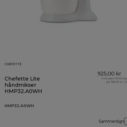
CHEFETTE
925,00 kr
Chefette Lite
Inkludert MVA-be
på 185,00 kr ( 
håndmikser
HMP32.A0WH
HMP32.A0WH
Sammenlign