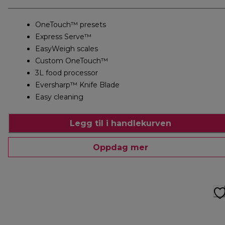
OneTouch™ presets
Express Serve™
EasyWeigh scales
Custom OneTouch™
3L food processor
Eversharp™ Knife Blade
Easy cleaning
Legg til i handlekurven
Oppdag mer