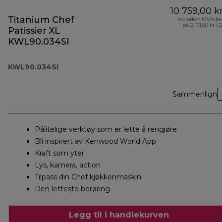
10 759,00 k
Titanium Chef
Inkludert MVA-be
på 2 151,80 kr ( 
Patissier XL
KWL90.034SI
KWL90.034SI
Sammenlign
Pålitelige verktøy som er lette å rengjøre
Bli inspirert av Kenwood World App
Kraft som yter
Lys, kamera, action
Tilpass din Chef kjøkkenmaskin
Den letteste berøring
Legg til i handlekurven