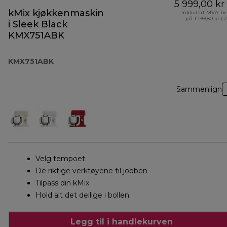
5 999,00 kr
kMix kjøkkenmaskin
Inkludert MVA-be
på 1 199,80 kr ( 
i Sleek Black
KMX751ABK
KMX751ABK
Sammenlign
Velg tempoet
De riktige verktøyene til jobben
Tilpass din kMix
Hold alt det deilige i bollen
Legg til i handlekurven