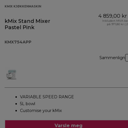
KMIX KJØKKENMASKIN
4 859,00 kr
kMix Stand Mixer
Inkludert MVA-be
på 971,80 kr ( 
Pastel Pink
KMX754APP
Sammenlign
VARIABLE SPEED RANGE
5L bowl
Customise your kMix
Varsle meg