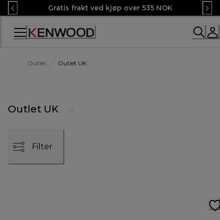
Skip
Gratis frakt ved kjøp over 535 NOK
to
Content
Outlet
Outlet UK
Outlet UK
Filter