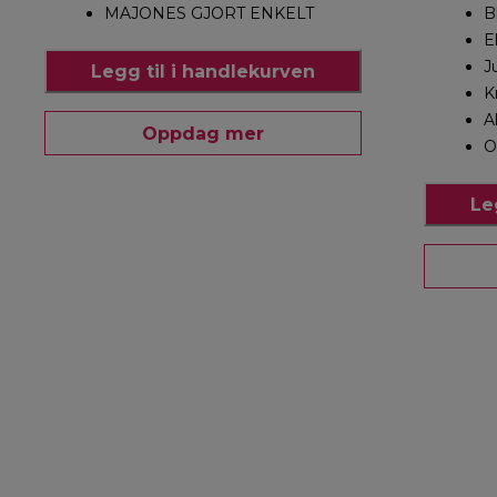
MAJONES GJORT ENKELT
B
E
J
Legg til i handlekurven
K
A
Oppdag mer
O
Le