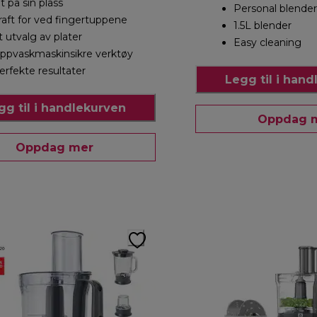
lt på sin plass
Personal blender
raft for ved fingertuppene
1.5L blender
t utvalg av plater
Easy cleaning
ppvaskmaskinsikre verktøy
erfekte resultater
Legg til i han
gg til i handlekurven
Oppdag 
Oppdag mer