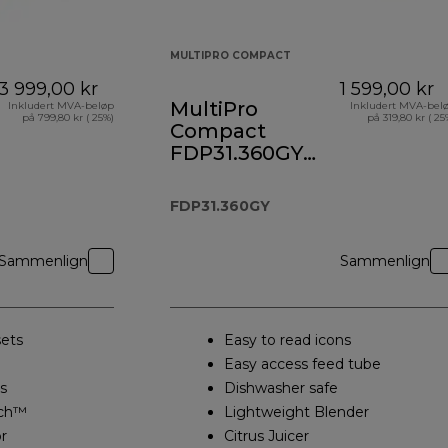
MULTIPRO COMPACT
3 999,00 kr
1 599,00 kr
MultiPro
Inkludert MVA-beløp
Inkludert MVA-bel
på 799,80 kr ( 25%)
på 319,80 kr ( 25
Compact
FDP31.360GY
Food Processor
and Blender
FDP31.360GY
Sammenlign
Sammenlign
ets
Easy to read icons
Easy access feed tube
s
Dishwasher safe
ch™
Lightweight Blender
r
Citrus Juicer