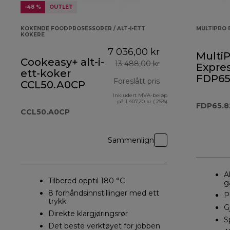
-48 %
OUTLET
KOKENDE FOODPROSESSORER / ALT-I-ETT
MULTIPRO 
KOKERE
7 036,00 kr
MultiP
Cookeasy+ alt-i-
13 488,00 kr
Expres
ett-koker
FDP65
Foreslått pris
CCL50.A0CP
Inkludert MVA-beløp
opprinnelig pris 
på 1 407,20 kr ( 25%)
FDP65.8
CCL50.A0CP
Sammenlign
A
Tilbered opptil 180 °C
g
8 forhåndsinnstillinger med ett
P
trykk
G
Direkte klargjøringsrør
S
Det beste verktøyet for jobben