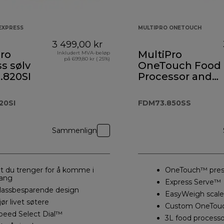
EXPRESS
MULTIPRO ONETOUCH
3 499,00 kr
ro
MultiPro
Inkludert MVA-beløp
på 699,80 kr ( 25%)
s sølv
OneTouch Food
.820SI
Processor and
Blender
13 488,00 kr
FDM73.850SS
20SI
FDM73.850SS
Sammenlign
lt du trenger for å komme i
OneTouch™ pres
ang
Express Serve™
lassbesparende design
EasyWeigh scale
jør livet søtere
Custom OneTou
peed Select Dial™
3L food processo