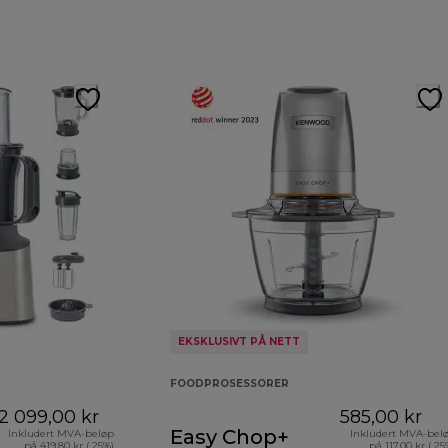
EKSKLUSIVT PÅ NETT
FOODPROSESSORER
2 099,00 kr
585,00 kr
Easy Chop+
Inkludert MVA-beløp
Inkludert MVA-bel
på 419,80 kr ( 25%)
på 117,00 kr ( 25