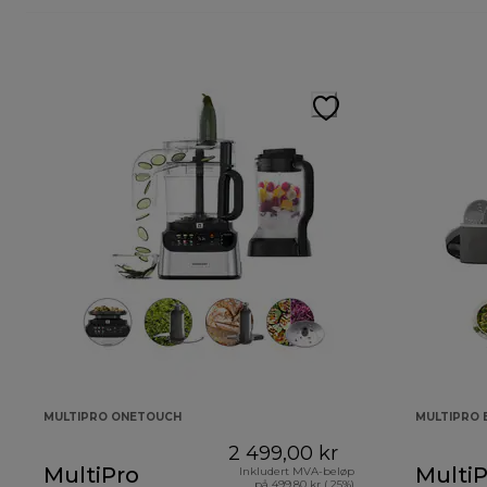
MULTIPRO ONETOUCH
MULTIPRO 
2 499,00 kr
MultiPro
MultiP
Inkludert MVA-beløp
på 499,80 kr ( 25%)