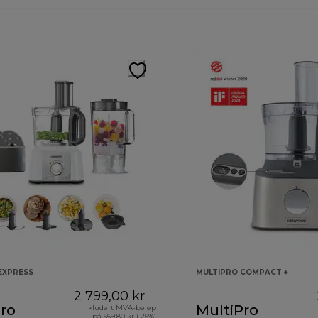
EXPRESS
MULTIPRO COMPACT +
2 799,00 kr
ro
MultiPro
Inkludert MVA-beløp
på 559,80 kr ( 25%)