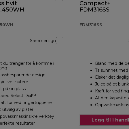
s hvit
Compact+
5.450WH
FDM316SS
450WH
FDM316SS
Sammenlign
lt du trenger for å komme i
Bland med de b
ang
Ta sunnhet med
lassbesparende design
Elsker det daglig
jør livet søtere
Juice på et blunk
lt på sin plass
Kraft for ved fi
peed Select Dial™
All den kapasite
raft for ved fingertuppene
Oppvaskmaskinsi
t utvalg av plater
ppvaskmaskinsikre verktøy
Legg til i han
erfekte resultater