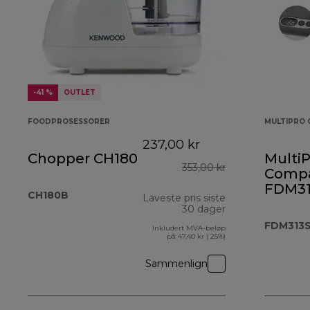
-41 %
OUTLET
FOODPROSESSORER
MULTIPRO 
237,00 kr
Chopper CH180
MultiP
353,00 kr
Comp
FDM31
CH180B
Laveste pris siste
30 dager
FDM313
Inkludert MVA-beløp
på 47,40 kr ( 25%)
Sammenlign