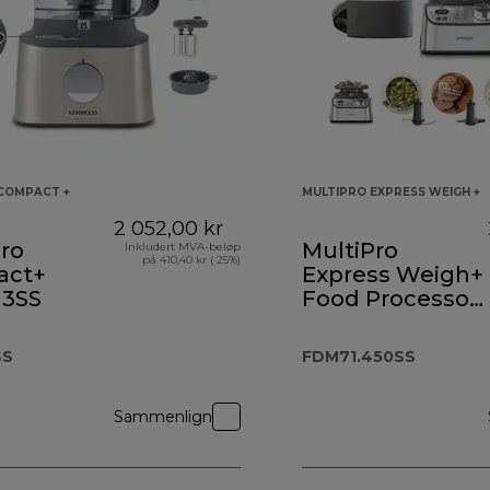
COMPACT +
MULTIPRO EXPRESS WEIGH +
2 052,00 kr
ro
MultiPro
Inkludert MVA-beløp
på 410,40 kr ( 25%)
act+
Express Weigh+
3SS
Food Processor
FDM71.450SS
SS
FDM71.450SS
Sammenlign