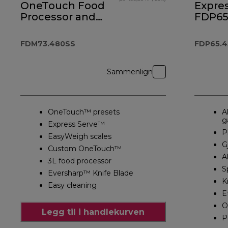
OneTouch Food
Expres
Processor and
FDP6
Blender
FDM73.480SS
FDM73.480SS
FDP65.
Sammenlign
OneTouch™ presets
A
g
Express Serve™
P
EasyWeigh scales
G
Custom OneTouch™
A
3L food processor
S
Eversharp™ Knife Blade
K
Easy cleaning
E
O
Legg til i handlekurven
P