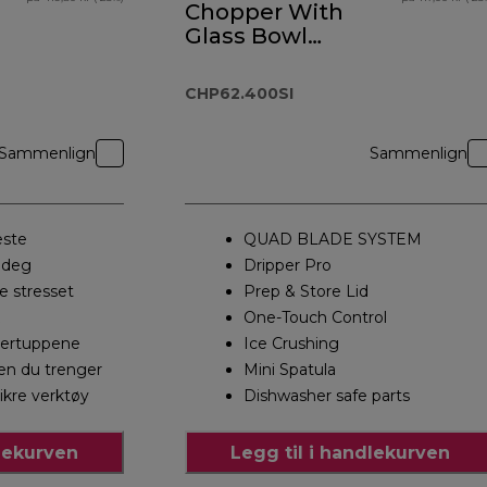
Chopper With
Glass Bowl
CHP62.400SI
CHP62.400SI
Sammenlign
Sammenlign
este
QUAD BLADE SYSTEM
 deg
Dripper Pro
e stresset
Prep & Store Lid
One-Touch Control
ngertuppene
Ice Crushing
ten du trenger
Mini Spatula
kre verktøy
Dishwasher safe parts
dlekurven
Legg til i handlekurven