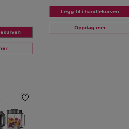
Legg til i handlekurven
Oppdag mer
dlekurven
mer