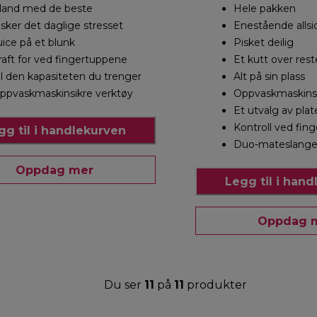
land med de beste
Hele pakken
lsker det daglige stresset
Enestående allsi
uice på et blunk
Pisket deilig
raft for ved fingertuppene
Et kutt over res
ll den kapasiteten du trenger
Alt på sin plass
ppvaskmaskinsikre verktøy
Oppvaskmaskinsi
Et utvalg av plat
Kontroll ved fin
gg til i handlekurven
Duo-mateslang
Oppdag mer
Legg til i han
Oppdag 
Du ser
11
på
11
produkter