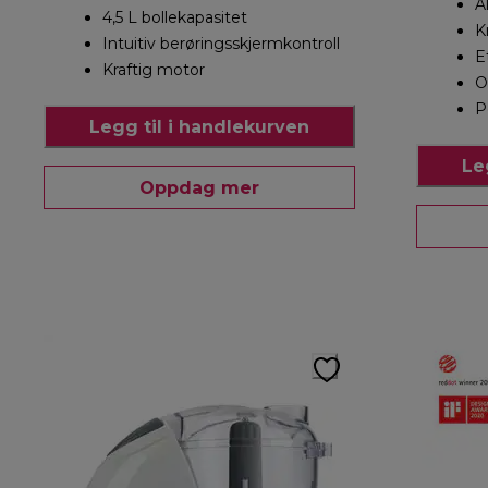
A
4,5 L bollekapasitet
K
Intuitiv berøringsskjermkontroll
E
Kraftig motor
O
P
Legg til i handlekurven
Le
Oppdag mer