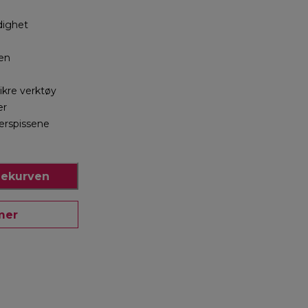
dighet
ten
kre verktøy
er
gerspissene
e
dlekurven
mer