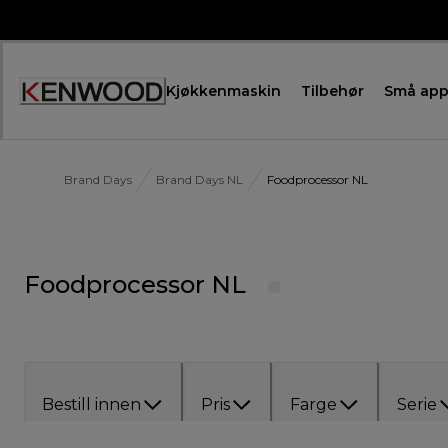
Skip
to
Content
Kjøkkenmaskin
Tilbehør
Små app
Brand Days
Brand Days NL
Foodprocessor NL
Foodprocessor NL
Bestill innen
Pris
Farge
Serie