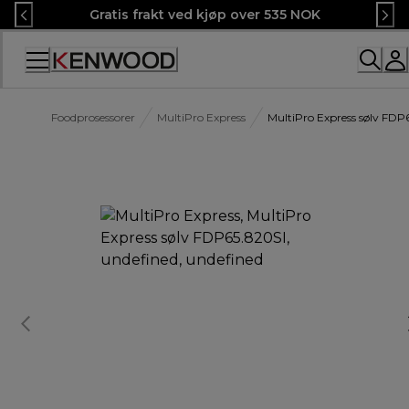
Skip
Gratis frakt ved kjøp over 535 NOK
to
Content
Foodprosessorer
MultiPro Express
MultiPro Express sølv FDP