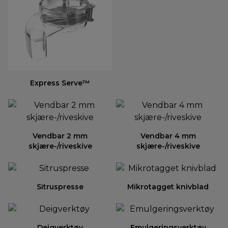
Express Serve™
Vendbar 2 mm
Vendbar 4 mm
skjære-/riveskive
skjære-/riveskive
Sitruspresse
Mikrotagget knivblad
Deigverktøy
Emulgeringsverktøy