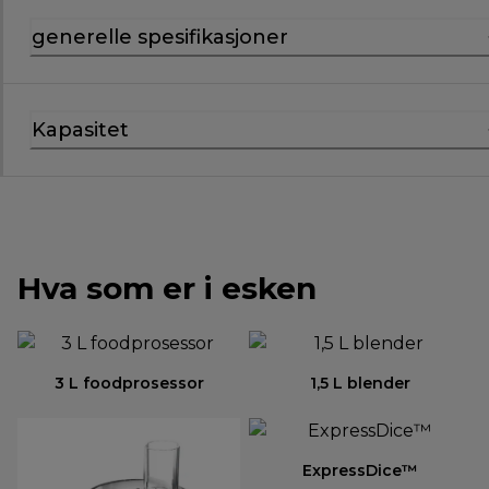
generelle spesifikasjoner
Kapasitet
Hva som er i esken
3 L foodprosessor
1,5 L blender
ExpressDice™