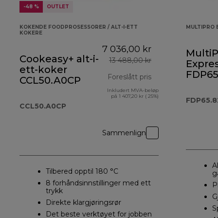
-48 %
OUTLET
KOKENDE FOODPROSESSORER / ALT-I-ETT
MULTIPRO 
KOKERE
7 036,00 kr
MultiP
Cookeasy+ alt-i-
13 488,00 kr
Expres
ett-koker
FDP65
Foreslått pris
CCL50.A0CP
Inkludert MVA-beløp
opprinnelig pris 
på 1 407,20 kr ( 25%)
FDP65.8
CCL50.A0CP
Sammenlign
A
Tilbered opptil 180 °C
g
8 forhåndsinnstillinger med ett
P
trykk
G
Direkte klargjøringsrør
S
Det beste verktøyet for jobben