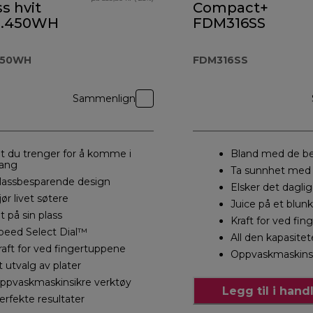
s hvit
Compact+
5.450WH
FDM316SS
450WH
FDM316SS
Sammenlign
lt du trenger for å komme i
Bland med de b
ang
Ta sunnhet med
lassbesparende design
Elsker det daglig
jør livet søtere
Juice på et blunk
lt på sin plass
Kraft for ved fi
peed Select Dial™
All den kapasite
raft for ved fingertuppene
Oppvaskmaskinsi
t utvalg av plater
ppvaskmaskinsikre verktøy
Legg til i han
erfekte resultater