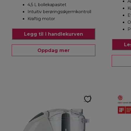
A
4,5 L bollekapasitet
K
Intuitiv berøringsskjermkontroll
E
Kraftig motor
O
P
Legg til i handlekurven
Le
Oppdag mer