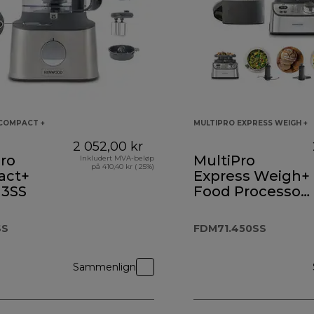
COMPACT +
MULTIPRO EXPRESS WEIGH +
2 052,00 kr
ro
MultiPro
Inkludert MVA-beløp
på 410,40 kr ( 25%)
act+
Express Weigh+
3SS
Food Processor
FDM71.450SS
SS
FDM71.450SS
Sammenlign