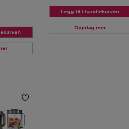
Legg til i handlekurven
Oppdag mer
dlekurven
mer