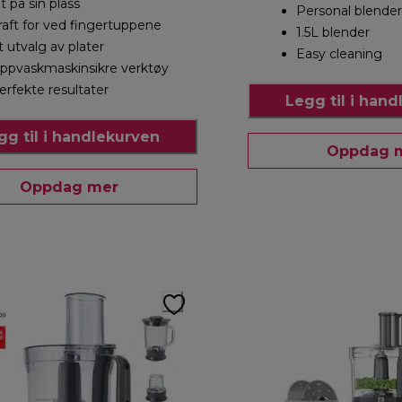
lt på sin plass
Personal blender
raft for ved fingertuppene
1.5L blender
t utvalg av plater
Easy cleaning
ppvaskmaskinsikre verktøy
erfekte resultater
Legg til i han
gg til i handlekurven
Oppdag 
Oppdag mer