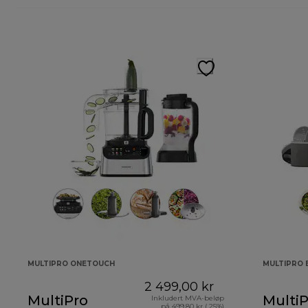
MULTIPRO ONETOUCH
MULTIPRO 
2 499,00 kr
MultiPro
MultiP
Inkludert MVA-beløp
på 499,80 kr ( 25%)