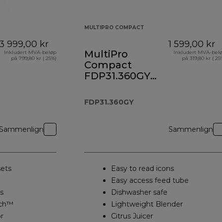
MULTIPRO COMPACT
3 999,00 kr
1 599,00 kr
MultiPro
Inkludert MVA-beløp
Inkludert MVA-bel
på 799,80 kr ( 25%)
på 319,80 kr ( 25
Compact
FDP31.360GY
Food Processor
and Blender
FDP31.360GY
Sammenlign
Sammenlign
ets
Easy to read icons
Easy access feed tube
s
Dishwasher safe
ch™
Lightweight Blender
r
Citrus Juicer