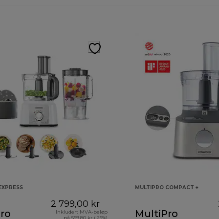
EXPRESS
MULTIPRO COMPACT +
2 799,00 kr
ro
MultiPro
Inkludert MVA-beløp
på 559,80 kr ( 25%)