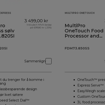
EXPRESS
MULTIPRO ONETOUCH
3 499,00 kr
ro
MultiPro
Inkludert MVA-beløp
på 699,80 kr ( 25%)
s sølv
OneTouch Food
.820SI
Processor and
Blender
13 488,00 kr
FDM73.850SS
20SI
FDM73.850SS
Sammenlign
lt du trenger for å komme i
OneTouch™ pres
ang
Express Serve™
lassbesparende design
EasyWeigh scale
jør livet søtere
Custom OneTou
peed Select Dial™
3L food processo