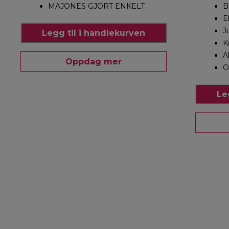
MAJONES GJORT ENKELT
B
E
J
Legg til i handlekurven
K
A
Oppdag mer
O
Le