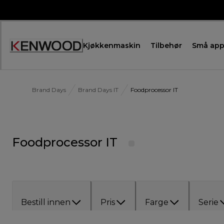
Skip
to
Content
Kjøkkenmaskin
Tilbehør
Små app
Brand Days
Brand Days IT
Foodprocessor IT
Foodprocessor IT
Bestill innen
Pris
Farge
Serie