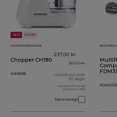
-41 %
OUTLET
FOODPROSESSORER
MULTIPRO 
237,00 kr
Chopper CH180
MultiP
353,00 kr
Comp
FDM31
CH180B
Laveste pris siste
30 dager
FDM313
Inkludert MVA-beløp
på 47,40 kr ( 25%)
Sammenlign