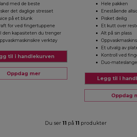
land med de beste
Hele pakken
lsker det daglige stresset
Enestående allsi
uice på et blunk
Pisket deilig
raft for ved fingertuppene
Et kutt over res
ll den kapasiteten du trenger
Alt på sin plass
ppvaskmaskinsikre verktøy
Oppvaskmaskinsi
Et utvalg av plat
Kontroll ved fin
gg til i handlekurven
Duo-mateslang
Oppdag mer
Legg til i han
Oppdag 
Du ser
11
på
11
produkter