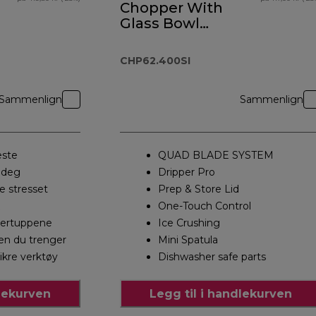
Chopper With
Glass Bowl
CHP62.400SI
CHP62.400SI
Sammenlign
Sammenlign
este
QUAD BLADE SYSTEM
 deg
Dripper Pro
e stresset
Prep & Store Lid
One-Touch Control
ngertuppene
Ice Crushing
ten du trenger
Mini Spatula
kre verktøy
Dishwasher safe parts
dlekurven
Legg til i handlekurven