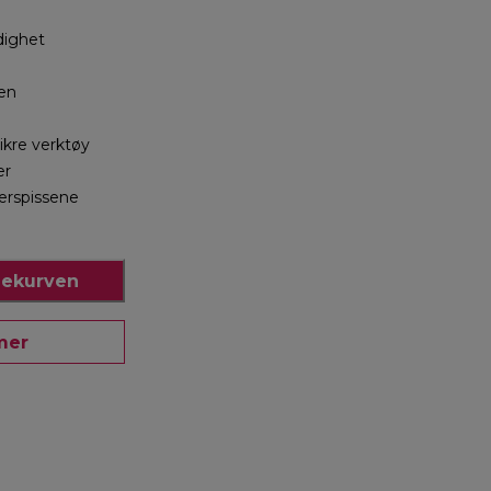
dighet
ten
kre verktøy
er
gerspissene
e
dlekurven
mer