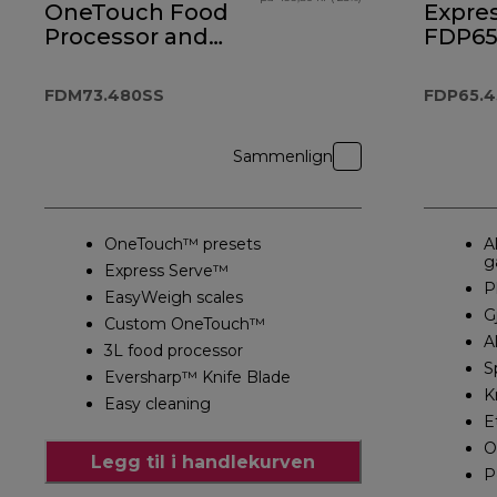
OneTouch Food
Expres
Processor and
FDP6
Blender
FDM73.480SS
FDM73.480SS
FDP65.
Sammenlign
OneTouch™ presets
A
g
Express Serve™
P
EasyWeigh scales
G
Custom OneTouch™
A
3L food processor
S
Eversharp™ Knife Blade
K
Easy cleaning
E
O
Legg til i handlekurven
P