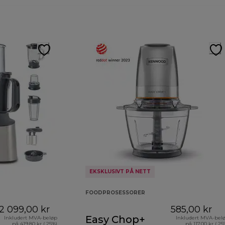
EKSKLUSIVT PÅ NETT
FOODPROSESSORER
2 099,00 kr
585,00 kr
Easy Chop+
Inkludert MVA-beløp
Inkludert MVA-bel
på 419,80 kr ( 25%)
på 117,00 kr ( 25