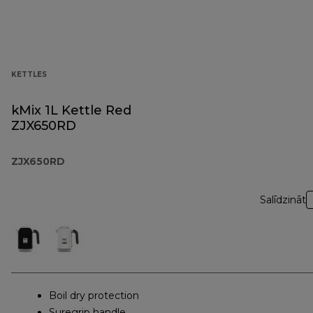
KETTLES
kMix 1L Kettle Red
ZJX650RD
ZJX650RD
Salīdzināt
Boil dry protection
Suregrip handle