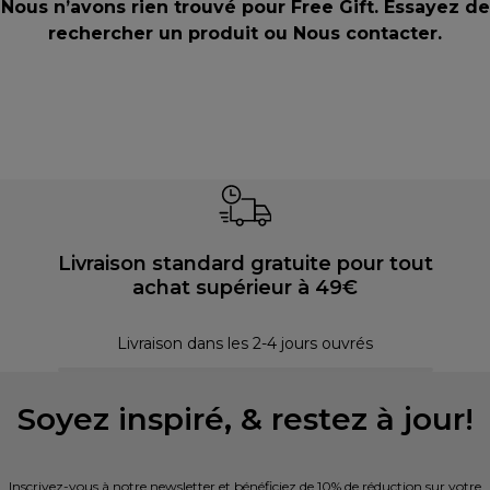
Nous n’avons rien trouvé pour Free Gift. Essayez de
rechercher un produit ou
Nous contacter
.
Livraison standard gratuite pour tout
achat supérieur à 49€
30 
Livraison dans les 2-4 jours ouvrés
Soyez inspiré, & restez à jour!
Inscrivez-vous à notre newsletter et bénéficiez de 10% de réduction sur votre