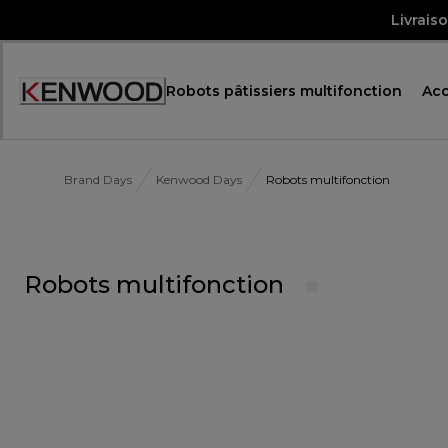
Skip
Livrais
to
Content
Robots pâtissiers multifonction
Acc
Brand Days
Kenwood Days
Robots multifonction
Robots multifonction