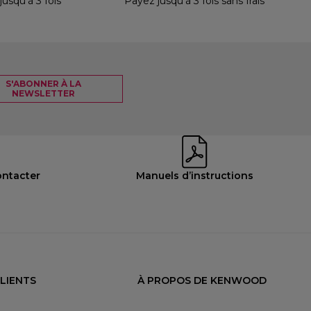
squ'à 3 fois
Payez jusqu'à 3 fois sans frais
S'ABONNER À LA
NEWSLETTER
ontacter
Manuels d’instructions
CLIENTS
À PROPOS DE KENWOOD