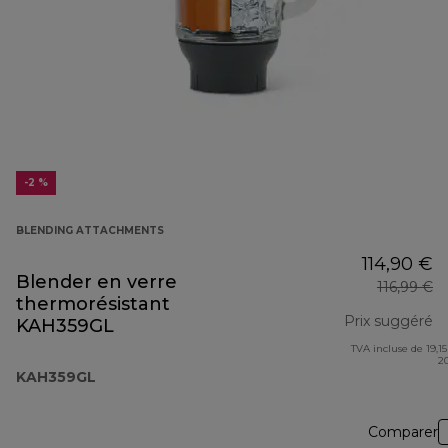
-2 %
BLENDING ATTACHMENTS
114,90 €
Blender en verre
116,99 €
thermorésistant
Prix suggéré
KAH359GL
TVA incluse de 19,15
pr
2
KAH359GL
Comparer