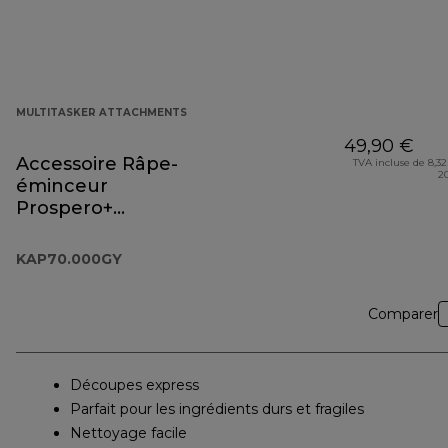
MULTITASKER ATTACHMENTS
49,90 €
Accessoire Râpe-
TVA incluse de 8,32
2
éminceur
Prospero+
KAP70.000GY
KAP70.000GY
Comparer
Découpes express
Parfait pour les ingrédients durs et fragiles
Nettoyage facile