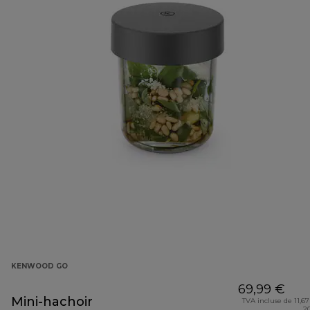
KENWOOD GO
69,99 €
Mini-hachoir
TVA incluse de 11,67
2