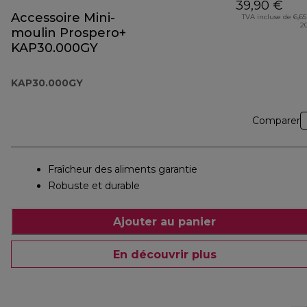
39,90 €
Accessoire Mini-
TVA incluse de 6,65
2
moulin Prospero+
KAP30.000GY
KAP30.000GY
Comparer
Fraîcheur des aliments garantie
Robuste et durable
Ajouter au panier
En découvrir plus