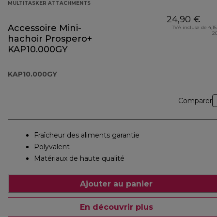
MULTITASKER ATTACHMENTS
24,90 €
Accessoire Mini-
TVA incluse de 4,15
2
hachoir Prospero+
KAP10.000GY
KAP10.000GY
Comparer
Fraîcheur des aliments garantie
Polyvalent
Matériaux de haute qualité
Ajouter au panier
En découvrir plus