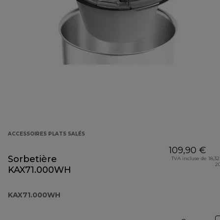
ACCESSOIRES PLATS SALÉS
109,90 €
Sorbetière
TVA incluse de 18,32
2
KAX71.000WH
KAX71.000WH