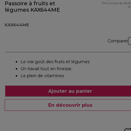
Passoire à fruits et
TVA incluse de 26,16
2
légumes KAX644ME
KAX644ME
Comparer
Le vrai goût des fruits et légumes
Un travail tout en finesse.
Le plein de vitamines
Ajouter au panier
En découvrir plus