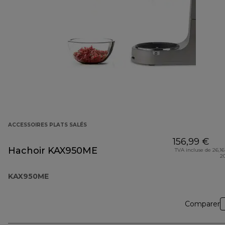
ACCESSOIRES PLATS SALÉS
156,99 €
Hachoir KAX950ME
TVA incluse de 26,16
2
KAX950ME
Comparer