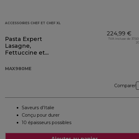
ACCESSOIRES CHEF ET CHEF XL
224,99 €
Pasta Expert
TVA incluse de 37,50
2
Lasagne,
Fettuccine et
Spaghetti
MAX980ME
MAX980ME
Comparer
Saveurs d’Italie
Conçu pour durer
10 épaisseurs possibles
Ajouter au panier