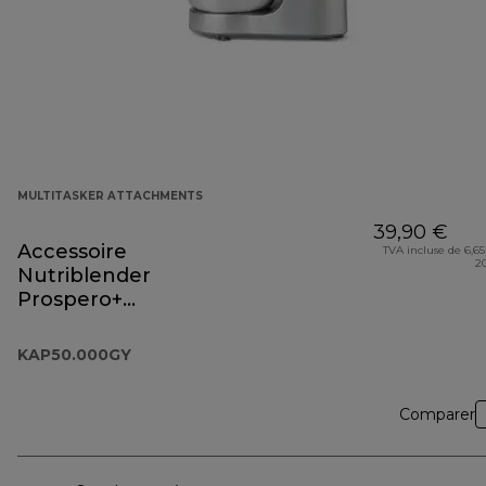
MULTITASKER ATTACHMENTS
39,90 €
Accessoire
TVA incluse de 6,65
2
Nutriblender
Prospero+
KAP50.000GY
KAP50.000GY
Comparer