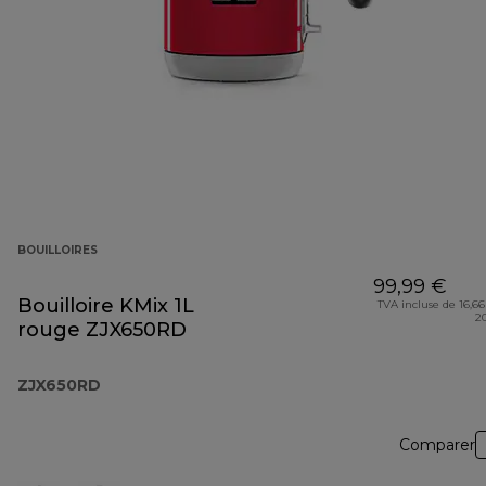
BOUILLOIRES
99,99 €
Bouilloire KMix 1L
TVA incluse de 16,66
2
rouge ZJX650RD
ZJX650RD
Comparer