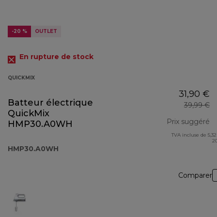
-20 %
OUTLET
En rupture de stock
QUICKMIX
31,90 €
Batteur électrique
39,99 €
QuickMix
Prix suggéré
HMP30.A0WH
TVA incluse de 5,32
pr
2
HMP30.A0WH
Comparer