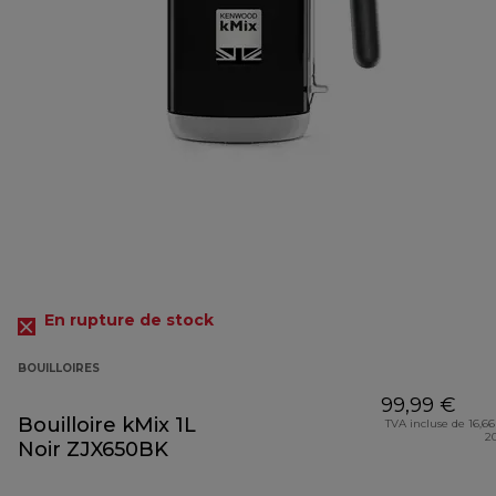
En rupture de stock
BOUILLOIRES
99,99 €
Bouilloire kMix 1L
TVA incluse de 16,66
2
Noir ZJX650BK