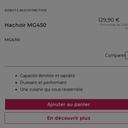
ROBOTS MULTIFONCTION
129,90 €
Hachoir MG450
TVA incluse de 21,65
2
MG450
Comparer
Capacité illimitée et rapidité
Puissant et performant
Une cuisine qui vous ressemble
Ajouter au panier
En découvrir plus