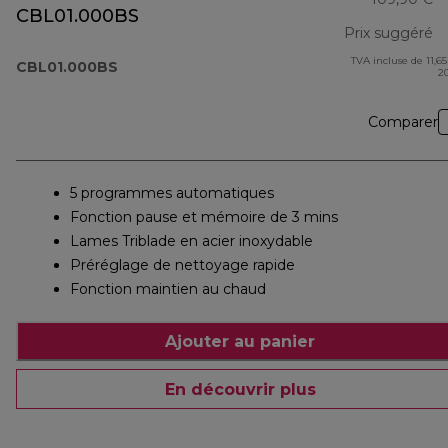
CBL01.000BS
Prix suggéré
TVA incluse de 11,65
pr
CBL01.000BS
2
Comparer
5 programmes automatiques
Fonction pause et mémoire de 3 mins
Lames Triblade en acier inoxydable
Préréglage de nettoyage rapide
Fonction maintien au chaud
Ajouter au panier
En découvrir plus