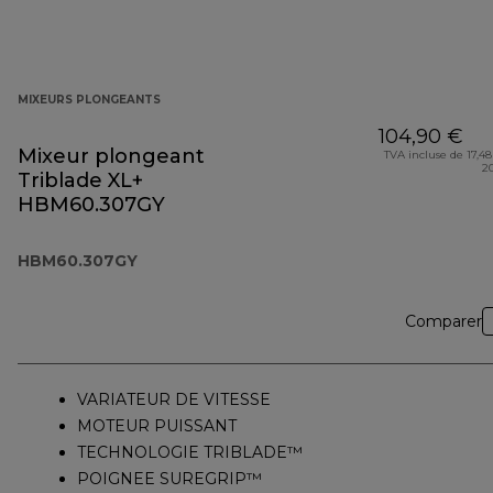
MIXEURS PLONGEANTS
104,90 €
Mixeur plongeant
TVA incluse de 17,48
2
Triblade XL+
HBM60.307GY
HBM60.307GY
Comparer
VARIATEUR DE VITESSE
MOTEUR PUISSANT
TECHNOLOGIE TRIBLADE™
POIGNEE SUREGRIP™