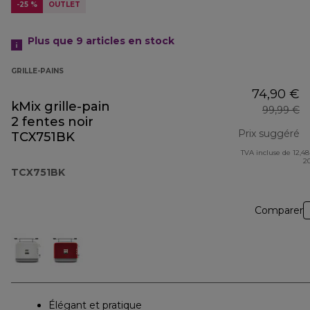
-25 %
OUTLET
Plus que 9
articles en stock
GRILLE-PAINS
74,90 €
kMix grille-pain
99,99 €
2 fentes noir
Prix suggéré
TCX751BK
TVA incluse de 12,48
pr
2
TCX751BK
Comparer
Élégant et pratique