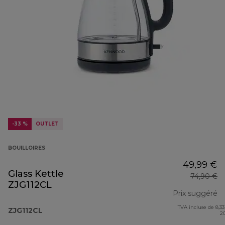
-33 %
OUTLET
BOUILLOIRES
49,99 €
Glass Kettle
74,90 €
ZJG112CL
Prix suggéré
TVA incluse de 8,33
pr
ZJG112CL
2