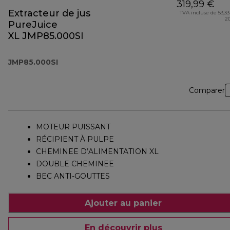
319,99 €
Extracteur de jus
TVA incluse de 53,33
2
PureJuice
XL JMP85.000SI
JMP85.000SI
Comparer
MOTEUR PUISSANT
RÉCIPIENT À PULPE
CHEMINEE D’ALIMENTATION XL
DOUBLE CHEMINEE
BEC ANTI-GOUTTES
Ajouter au panier
En découvrir plus