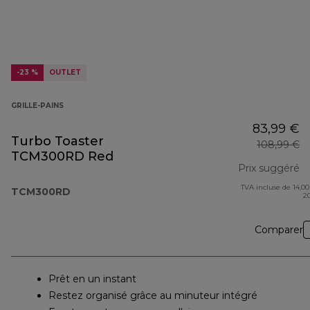
-23 %
OUTLET
GRILLE-PAINS
83,99 €
Turbo Toaster
108,99 €
TCM300RD Red
Prix suggéré
TVA incluse de 14,00
pr
TCM300RD
2
Comparer
Prêt en un instant
Restez organisé grâce au minuteur intégré