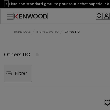
Skip
Livraison standard gratuite pour tout achat supérieur 
to
Content
Brand Days
Brand Days RO
Others RO
Others RO
Filtrer