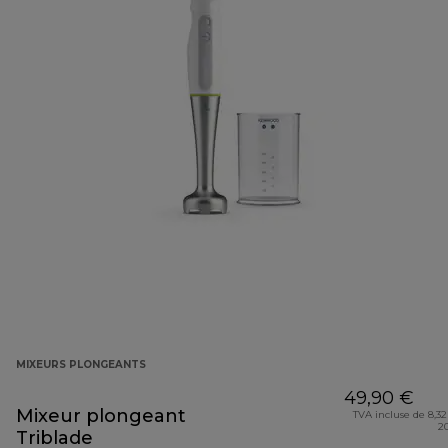
MIXEURS PLONGEANTS
49,90 €
Mixeur plongeant
TVA incluse de 8,32
2
Triblade