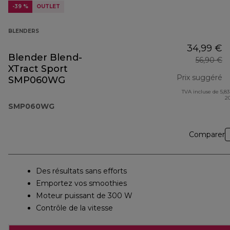
-39 %
OUTLET
BLENDERS
34,99 €
Blender Blend-
56,90 €
XTract Sport
Prix suggéré
SMP060WG
TVA incluse de 5,83
pr
2
SMP060WG
Comparer
Des résultats sans efforts
Emportez vos smoothies
Moteur puissant de 300 W
Contrôle de la vitesse