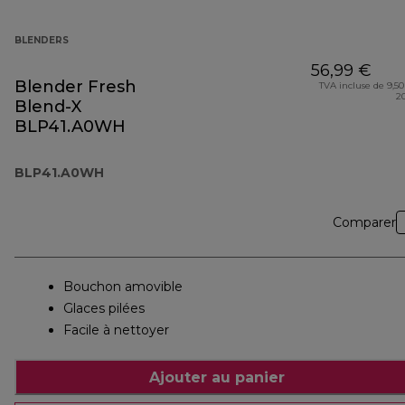
BLENDERS
56,99 €
Blender Fresh
TVA incluse de 9,50
2
Blend-X
BLP41.A0WH
BLP41.A0WH
Comparer
Bouchon amovible
Glaces pilées
Facile à nettoyer
Ajouter au panier