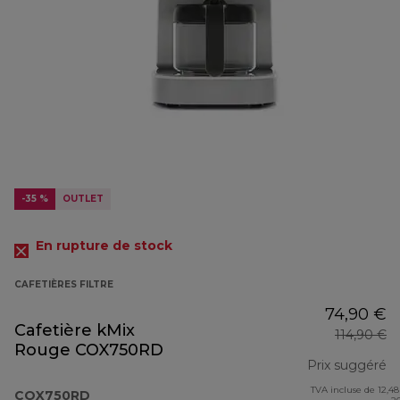
-35 %
OUTLET
En rupture de stock
CAFETIÈRES FILTRE
74,90 €
Cafetière kMix
114,90 €
Rouge COX750RD
Prix suggéré
TVA incluse de 12,48
pr
COX750RD