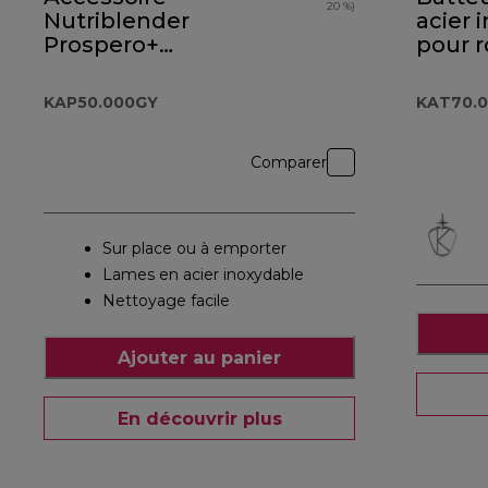
20 %)
Nutriblender
acier 
Prospero+
pour 
KAP50.000GY
Chef 
KAT70
KAP50.000GY
KAT70.
Comparer
Sur place ou à emporter
Lames en acier inoxydable
Nettoyage facile
Ajouter au panier
En découvrir plus