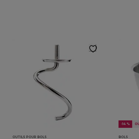
-14 %
O
OUTILS POUR BOLS
BOLS