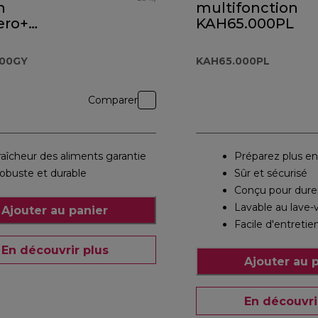
n
multifonction
ero+
KAH65.000PL
.000GY
000GY
KAH65.000PL
Comparer
raîcheur des aliments garantie
Préparez plus en
obuste et durable
Sûr et sécurisé
Conçu pour dure
Lavable au lave-v
Ajouter au panier
Facile d'entretie
En découvrir plus
Ajouter au 
En découvri