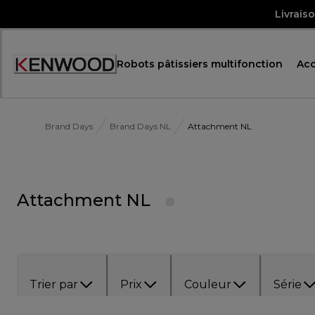
Skip
Livrais
to
Content
Robots pâtissiers multifonction
Acc
Brand Days
Brand Days NL
Attachment NL
Attachment NL
Trier par
Prix
Couleur
Série