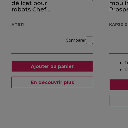
délicat pour
mouli
robots Chef
Prosp
AT511
KAP30
AT511
KAP30.
Comparer
F
Ajouter au panier
R
En découvrir plus