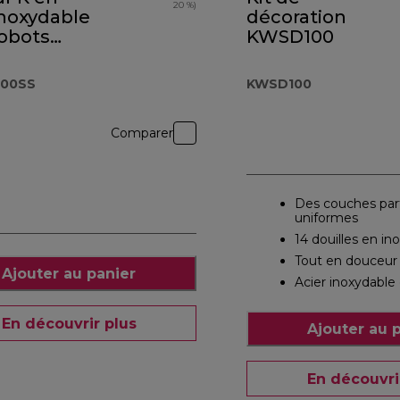
20 %)
inoxydable
décoration
robots
KWSD100
XL
.000SS
000SS
KWSD100
Comparer
Des couches parf
uniformes
14 douilles en in
Tout en douceur
Ajouter au panier
Acier inoxydable 
En découvrir plus
Ajouter au 
En découvri