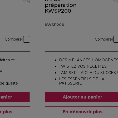
20 %)
20 
préparation
KWSP200
KWSP200
Comparer
Comparer
aites et
DES MELANGES HOMOGENE
TWISTEZ VOS RECETTES
ox
TAMISER. LA CLE DU SUCCES !
LES ESSENTIELS DE LA
de qualité
PATISSERIE
panier
Ajouter au panier
r plus
En découvrir plus