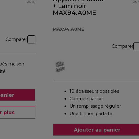
( 20 %)
( 20 
+ Laminoir
MAX94.A0ME
MAX94.A0ME
Comparer
Comparer
bbés maison
ité
10 épaisseurs possibles
panier
Contrôle parfait
Un remplissage régulier
r plus
Une finition parfaite
Ajouter au panier