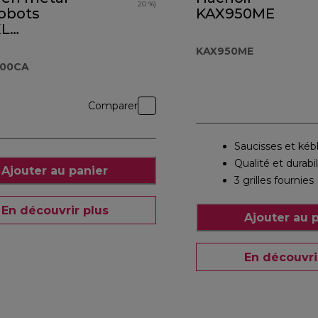
20 %)
robots
KAX950ME
XL
.000CA
KAX950ME
000CA
Comparer
Saucisses et ké
Qualité et durabil
Ajouter au panier
3 grilles fournies
En découvrir plus
Ajouter au 
En découvri