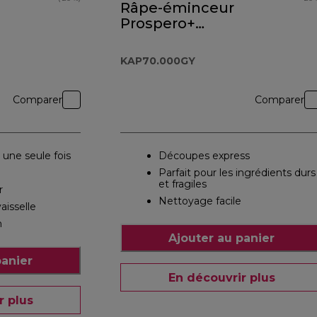
Râpe-éminceur
Prospero+
KAP70.000GY
KAP70.000GY
Comparer
Comparer
 une seule fois
Découpes express
Parfait pour les ingrédients durs
et fragiles
r
Nettoyage facile
aisselle
n
Ajouter au panier
panier
En découvrir plus
r plus