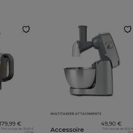
MULTITASKER ATTACHMENTS
179,99 €
49,90 €
Accessoire
TVA incluse de 30,00 €
TVA incluse de 8,32 €
( 20 %)
20 