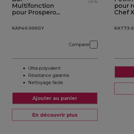
( 20 %)
Multifonction
pour 
pour Prospero+
Chef 
KAP40.000GY
KAT73
KAP40.000GY
KAT73.
Comparer
Ultra-polyvalent
Résistance garantie
Nettoyage facile
Ajouter au panier
En découvrir plus