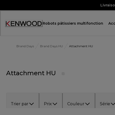
Skip
Livrais
to
Content
Robots pâtissiers multifonction
Acc
Brand Days
Brand Days HU
Attachment HU
Attachment HU
Trier par
Prix
Couleur
Série