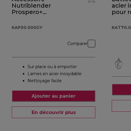
20 %)
Nutriblender
acier 
Prospero+
pour 
KAP50.000GY
Chef 
KAT70
KAP50.000GY
KAT70.
Comparer
Sur place ou à emporter
Lames en acier inoxydable
Nettoyage facile
Ajouter au panier
En découvrir plus