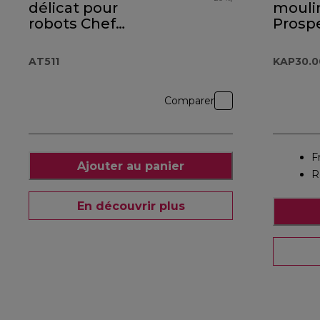
délicat pour
mouli
robots Chef
Prosp
AT511
KAP30
AT511
KAP30.
Comparer
F
Ajouter au panier
R
En découvrir plus