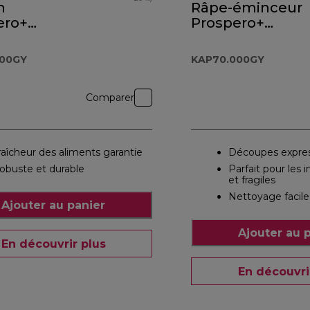
n
Râpe-éminceur
ero+
Prospero+
.000GY
KAP70.000GY
000GY
KAP70.000GY
Comparer
raîcheur des aliments garantie
Découpes expre
obuste et durable
Parfait pour les 
et fragiles
Nettoyage facile
Ajouter au panier
Ajouter au 
En découvrir plus
En découvri