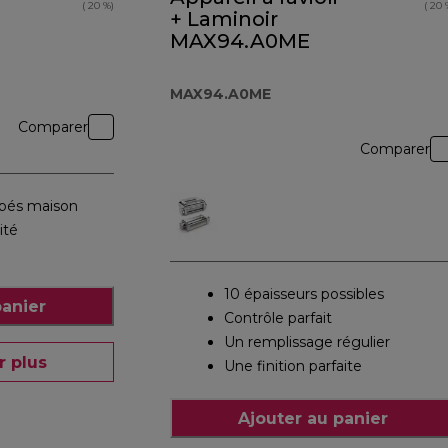
( 20 %)
( 20 
+ Laminoir
MAX94.A0ME
MAX94.A0ME
Comparer
Comparer
bbés maison
ité
10 épaisseurs possibles
panier
Contrôle parfait
Un remplissage régulier
r plus
Une finition parfaite
Ajouter au panier