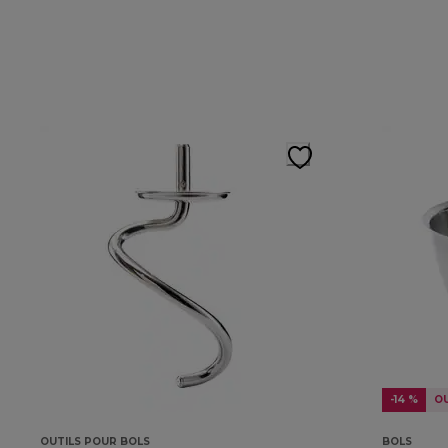
-14 %
O
OUTILS POUR BOLS
BOLS