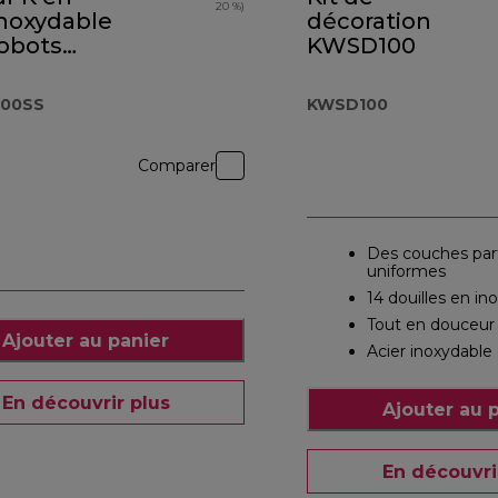
20 %)
inoxydable
décoration
robots
KWSD100
XL
.000SS
000SS
KWSD100
Comparer
Des couches parf
uniformes
14 douilles en in
Tout en douceur
Ajouter au panier
Acier inoxydable 
En découvrir plus
Ajouter au 
En découvri