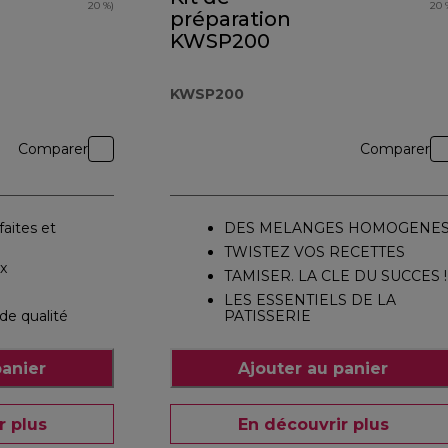
20 %)
20 
préparation
KWSP200
KWSP200
Comparer
Comparer
aites et
DES MELANGES HOMOGENE
TWISTEZ VOS RECETTES
ox
TAMISER. LA CLE DU SUCCES !
LES ESSENTIELS DE LA
de qualité
PATISSERIE
panier
Ajouter au panier
r plus
En découvrir plus