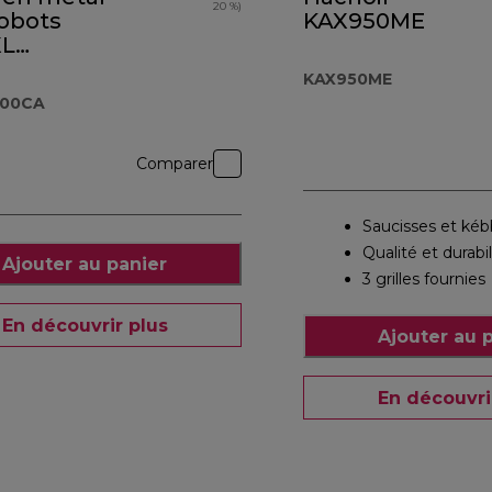
20 %)
robots
KAX950ME
XL
.000CA
KAX950ME
000CA
Comparer
Saucisses et ké
Qualité et durabil
Ajouter au panier
3 grilles fournies
En découvrir plus
Ajouter au 
En découvri