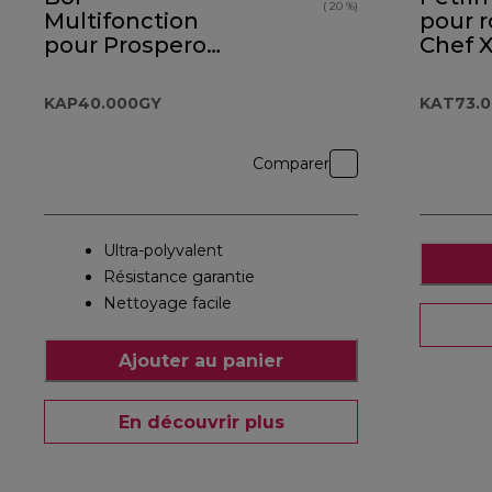
( 20 %)
Multifonction
pour 
pour Prospero+
Chef 
KAP40.000GY
KAT73
KAP40.000GY
KAT73.
Comparer
Ultra-polyvalent
Résistance garantie
Nettoyage facile
Ajouter au panier
En découvrir plus