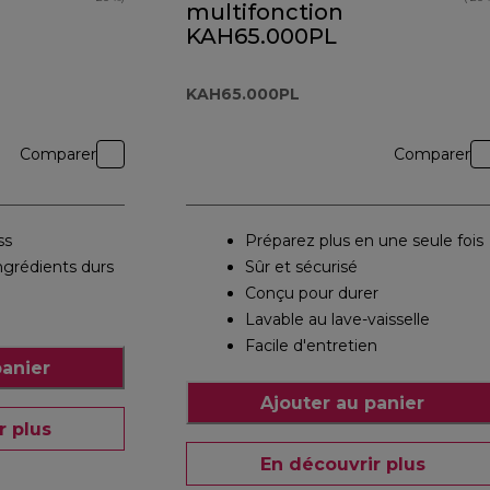
multifonction
KAH65.000PL
KAH65.000PL
Comparer
Comparer
ss
Préparez plus en une seule fois
ingrédients durs
Sûr et sécurisé
Conçu pour durer
Lavable au lave-vaisselle
Facile d'entretien
panier
Ajouter au panier
r plus
En découvrir plus