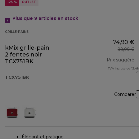
-25 %
OUTLET
Plus que 9
articles en stock
GRILLE-PAINS
74,90 €
kMix grille-pain
99,99 €
2 fentes noir
Prix suggéré
TCX751BK
TVA incluse de 12,48
pr
2
TCX751BK
Comparer
Élégant et pratique