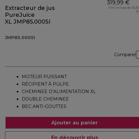
319,99 €
Extracteur de jus
TVA incluse de 53,33
2
PureJuice
XL JMP85.000SI
JMP85.000SI
Comparer
MOTEUR PUISSANT
RÉCIPIENT À PULPE
CHEMINEE D’ALIMENTATION XL
DOUBLE CHEMINEE
BEC ANTI-GOUTTES
Ajouter au panier
En découvrir plus