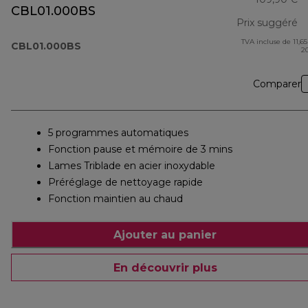
CBL01.000BS
Prix suggéré
TVA incluse de 11,65
pr
CBL01.000BS
2
Comparer
5 programmes automatiques
Fonction pause et mémoire de 3 mins
Lames Triblade en acier inoxydable
Préréglage de nettoyage rapide
Fonction maintien au chaud
Ajouter au panier
En découvrir plus