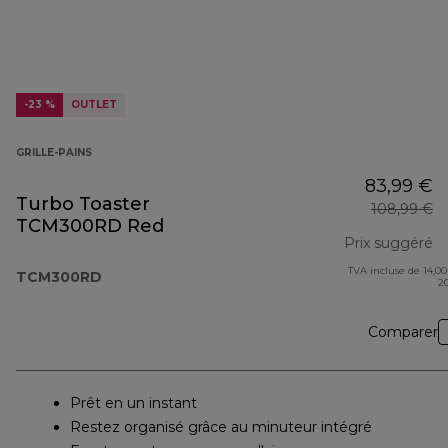
-23 %
OUTLET
GRILLE-PAINS
83,99 €
Turbo Toaster
108,99 €
TCM300RD Red
Prix suggéré
TVA incluse de 14,00
pr
TCM300RD
2
Comparer
Prêt en un instant
Restez organisé grâce au minuteur intégré