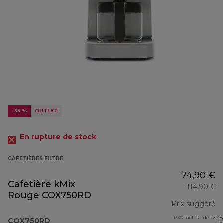
-35 %
OUTLET
En rupture de stock
CAFETIÈRES FILTRE
74,90 €
Cafetière kMix
114,90 €
Rouge COX750RD
Prix suggéré
TVA incluse de 12,48
pr
COX750RD