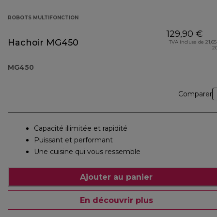
ROBOTS MULTIFONCTION
129,90 €
Hachoir MG450
TVA incluse de 21,65
2
MG450
Comparer
Capacité illimitée et rapidité
Puissant et performant
Une cuisine qui vous ressemble
Ajouter au panier
En découvrir plus