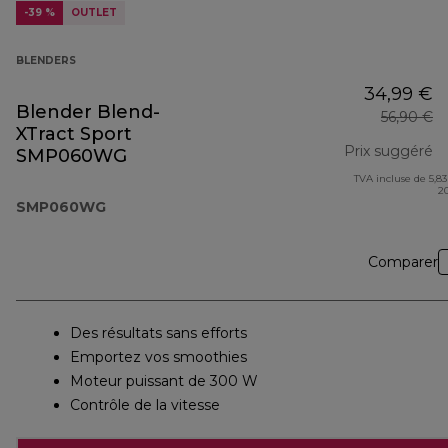
-39 %
OUTLET
BLENDERS
34,99 €
Blender Blend-
56,90 €
XTract Sport
Prix suggéré
SMP060WG
TVA incluse de 5,83
pr
2
SMP060WG
Comparer
Des résultats sans efforts
Emportez vos smoothies
Moteur puissant de 300 W
Contrôle de la vitesse