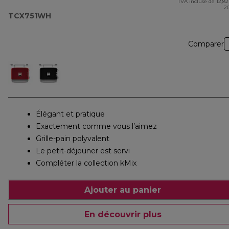
TVA incluse de 12,82
pr
2
TCX751WH
Comparer
Élégant et pratique
Exactement comme vous l’aimez
Grille-pain polyvalent
Le petit-déjeuner est servi
Compléter la collection kMix
Ajouter au panier
En découvrir plus