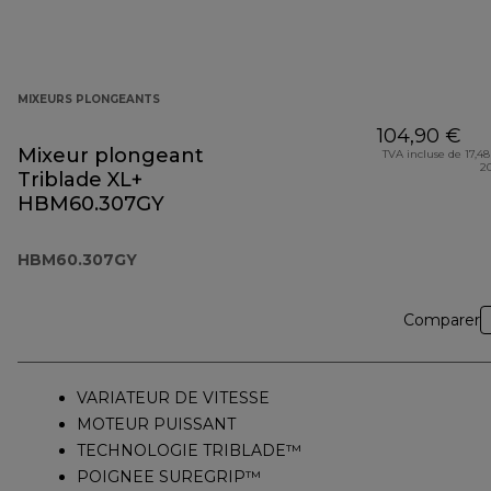
MIXEURS PLONGEANTS
104,90 €
Mixeur plongeant
TVA incluse de 17,48
2
Triblade XL+
HBM60.307GY
HBM60.307GY
Comparer
VARIATEUR DE VITESSE
MOTEUR PUISSANT
TECHNOLOGIE TRIBLADE™
POIGNEE SUREGRIP™