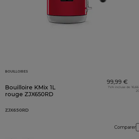
BOUILLOIRES
99,99 €
Bouilloire KMix 1L
TVA incluse de 16,66
2
rouge ZJX650RD
ZJX650RD
Comparer