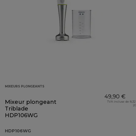
MIXEURS PLONGEANTS
49,90 €
Mixeur plongeant
TVA incluse de 8,32
2
Triblade
HDP106WG
HDP106WG