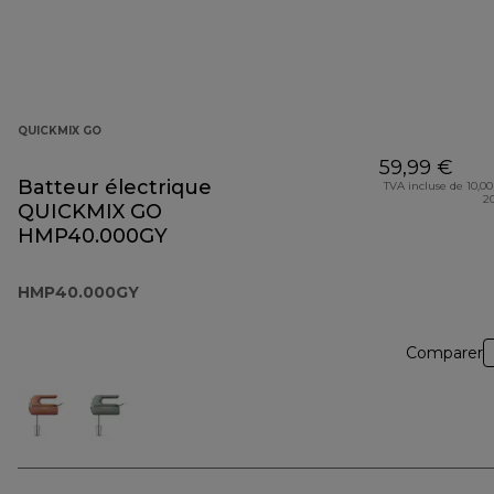
QUICKMIX GO
59,99 €
Batteur électrique
TVA incluse de 10,00
2
QUICKMIX GO
HMP40.000GY
HMP40.000GY
Comparer