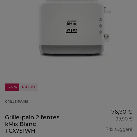
-23 %
OUTLET
GRILLE-PAINS
76,90 €
Grille-pain 2 fentes
99,90 €
kMix Blanc
Prix suggéré
TCX751WH