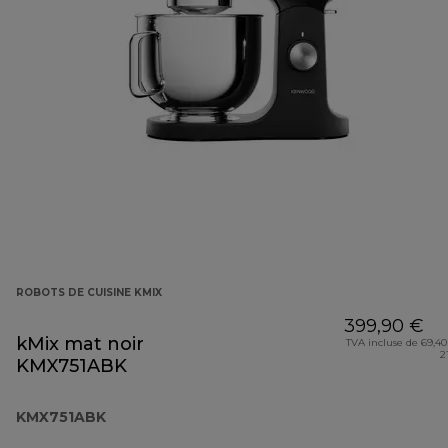
ROBOTS DE CUISINE KMIX
399,90 €
kMix mat noir
TVA incluse de 69,40
2
KMX751ABK
KMX751ABK