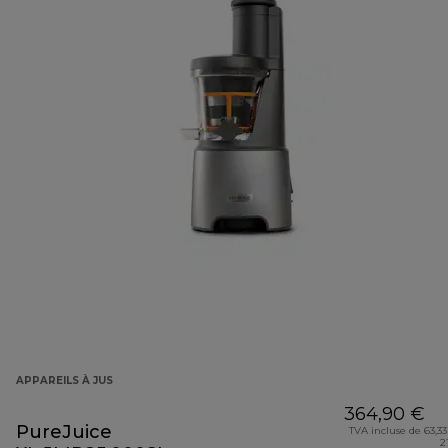
APPAREILS À JUS
364,90 €
PureJuice
TVA incluse de 63,33
2