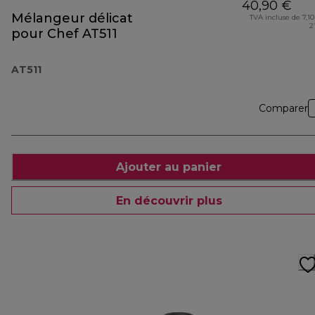
40,90 €
Mélangeur délicat
TVA incluse de 7,10
2
pour Chef AT511
AT511
Comparer
Ajouter au panier
En découvrir plus