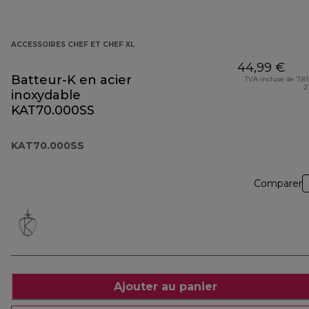
ACCESSOIRES CHEF ET CHEF XL
44,99 €
Batteur-K en acier
TVA incluse de 7,81
2
inoxydable
KAT70.000SS
KAT70.000SS
Comparer
Ajouter au panier