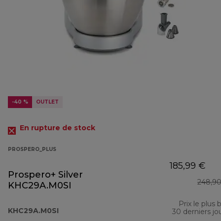
-40 %
OUTLET
En rupture de stock
PROSPERO_PLUS
185,99 €
Prospero+ Silver
248,90
KHC29A.M0SI
Prix le plus 
KHC29A.M0SI
30 derniers jo