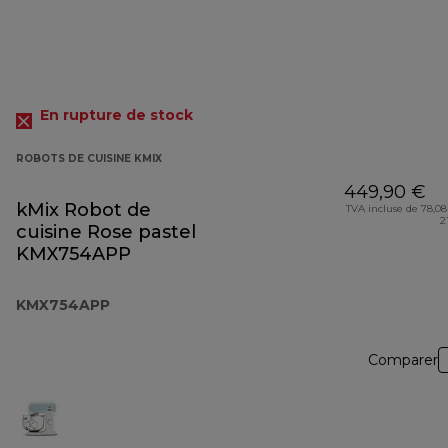
En rupture de stock
ROBOTS DE CUISINE KMIX
449,90 €
kMix Robot de
TVA incluse de 78,08
2
cuisine Rose pastel
KMX754APP
KMX754APP
Comparer