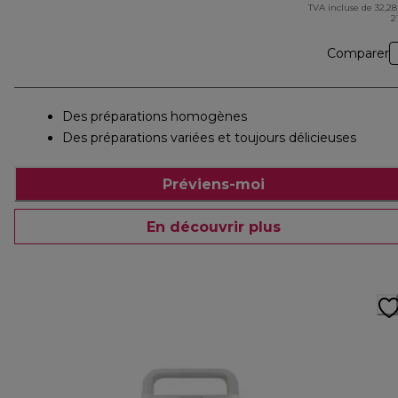
TVA incluse de 32,28
2
Comparer
Des préparations homogènes
Des préparations variées et toujours délicieuses
Préviens-moi
En découvrir plus