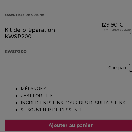
ESSENTIELS DE CUISINE
129,90 €
Kit de préparation
TVA incluse de 22,54
2
KWSP200
KWSP200
Comparer
MÉLANGEZ
ZEST FOR LIFE
INGRÉDIENTS FINS POUR DES RÉSULTATS FINS
SE SOUVENIR DE L’ESSENTIEL
Ajouter au panier