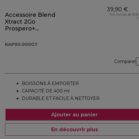
39,90 €
Accessoire Blend
TVA incluse de 6,92
2
Xtract 2Go
Prospero+
KAP50.000GY
KAP50.000GY
Comparer
BOISSONS À EMPORTER
CAPACITÉ DE 400 ml
DURABLE ET FACILE À NETTOYER
Ajouter au panier
En découvrir plus