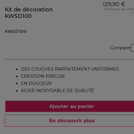
129,90 €
Kit de décoration
TVA incluse de 22,54
2
KWSD100
KWSD100
Comparer
DES COUCHES PARFAITEMENT UNIFORMES
CRÉATION PRÉCISE
EN DOUCEUR
ACIER INOXYDABLE DE QUALITÉ
Ajouter au panier
En découvrir plus