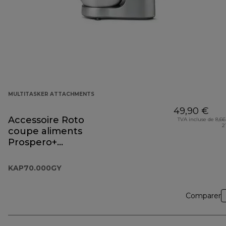
MULTITASKER ATTACHMENTS
49,90 €
Accessoire Roto
TVA incluse de 8,66
2
coupe aliments
Prospero+
KAP70.000GY
KAP70.000GY
Comparer