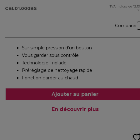
TVA incluse de 12,13
pr
CBL01.000BS
2
Comparer
Sur simple pression d’un bouton
Vous garder sous contrôle
Technologie Triblade
Préréglage de nettoyage rapide
Fonction garder au chaud
Ajouter au panier
En découvrir plus