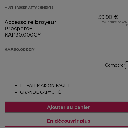
MULTITASKER ATTACHMENTS
39,90 €
Accessoire broyeur
TVA incluse de 6,92
2
Prospero+
KAP30.000GY
KAP30.000GY
Comparer
LE FAIT MAISON FACILE
GRANDE CAPACITÉ
Ajouter au panier
En découvrir plus