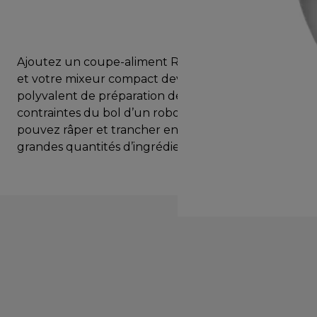
Ajoutez un coupe-aliment Roto à votre Prospero+
et votre mixeur compact devient un appareil
polyvalent de préparation des aliments. Libéré des
contraintes du bol d’un robot traditionnel, vous
pouvez râper et trancher en continu de plus
grandes quantités d’ingrédients.