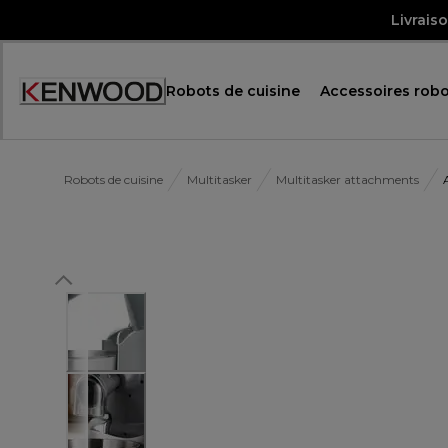
Skip
Livrais
to
Content
Robots de cuisine
Accessoires robo
Accessibility
Statement
Robots de cuisine
Multitasker
Multitasker attachments